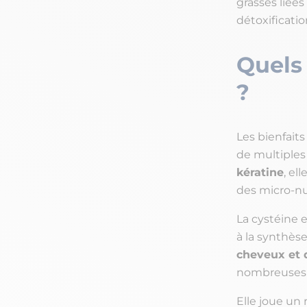
grasses liées
détoxificatio
Quels 
?
Les bienfaits
de multiple
kératine
, el
des micro-nu
La cystéine 
à la synthès
cheveux et 
nombreuses 
Elle joue un 