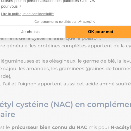
la cystéine et de la cystine :
es blanches comme le poulet ou la dinde en apportent
ive.
ent, les oeufs, les produits laitiers, les fromages et les 
ennent de la cystéine, ainsi que le poisson.
e générale, les protéines complètes apportent de la c
.
 légumineuses et les oléagineux, le germe de blé, la lev
de cajou, les amandes, les graminées (graines de tournes
rde),
, l’ail et l’oignon apportent aussi cet acide aminé soufré
étyl cystéine (NAC) en compléme
aire
st le
précurseur bien connu du NAC
mis pour
N-acétyl