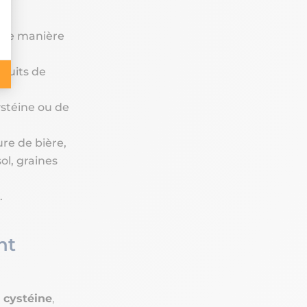
 de manière
fruits de
ystéine ou de
ure de bière,
ol, graines
.
nt
 cystéine
,