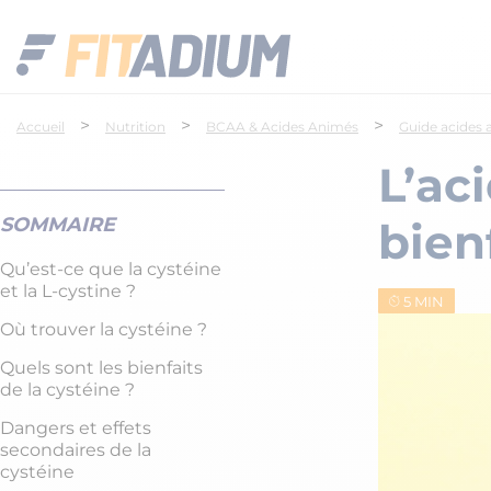
>
>
>
Accueil
Nutrition
BCAA & Acides Animés
Guide acides 
L’aci
SOMMAIRE
bien
Qu’est-ce que la cystéine
et la L-cystine ?
5 MIN
Où trouver la cystéine ?
Quels sont les bienfaits
de la cystéine ?
Dangers et effets
secondaires de la
cystéine