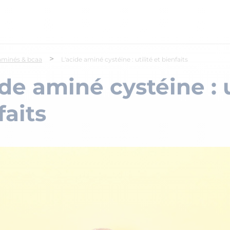
>
aminés & bcaa
L'acide aminé cystéine : utilité et bienfaits
de aminé cystéine : u
faits