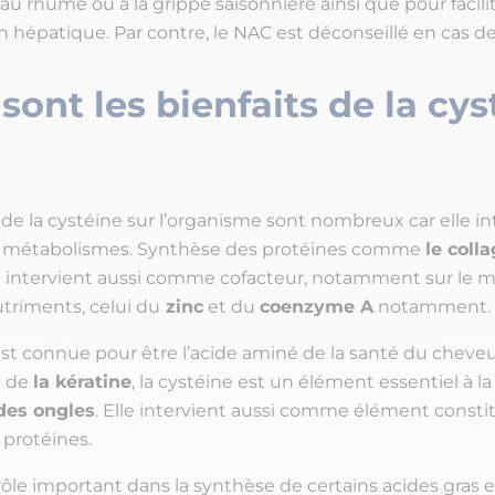
 au rhume ou à la grippe saisonnière ainsi que pour facilit
n hépatique. Par contre, le NAC est déconseillé en cas d
sont les bienfaits de la cys
 de la cystéine sur l’organisme sont nombreux car elle in
s métabolismes. Synthèse des protéines comme
le coll
le intervient aussi comme cofacteur, notamment sur le 
triments, celui du
zinc
et du
coenzyme A
notamment.
est connue pour être l’acide aminé de la santé du cheveu
e de
la kératine
, la cystéine est un élément essentiel à l
des ongles
. Elle intervient aussi comme élément consti
protéines.
rôle important dans la synthèse de certains acides gras et