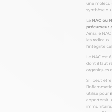
une molécule
synthèse du 
Le
NAC ou N
précurseur 
Ainsi, le NAC
les radicaux 
l’intégrité ce
Le NAC est 
dont il faut 
organiques e
S’il peut êt
l’inflammatio
utilisé pour
m
apporterait u
immunitaire.