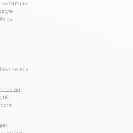
l constituant
cétyle
llules.
onine. Elle
é non ou
tité
orbent
par
 aussi être