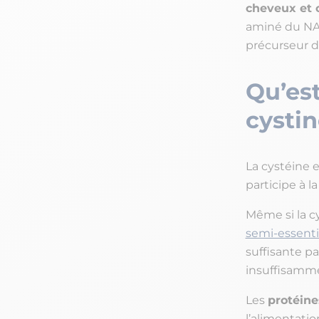
cheveux et 
aminé du NAC
précurseur d
Qu’est
cysti
La cystéine 
participe à l
Même si la c
semi-essenti
suffisante pa
insuffisamm
Les
protéine
l’alimentatio