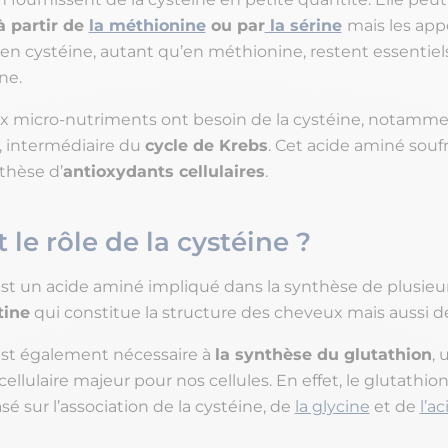
à partir de
la méthionine
ou par
la sérine
mais les app
 en cystéine, autant qu’en méthionine, restent essentiels
ne.
 micro-nutriments ont besoin de la cystéine, notamme
 intermédiaire du
cycle de Krebs
. Cet acide aminé souf
nthèse d’
antioxydants cellulaires
.
 le rôle de la cystéine ?
est un acide aminé impliqué dans la synthèse de plusieur
tine
qui constitue la structure des cheveux mais aussi d
est également nécessaire à
la synthèse du glutathion
, 
ellulaire majeur pour nos cellules. En effet, le glutathio
sé sur l’association de la cystéine, de
la glycine
et de
l’a