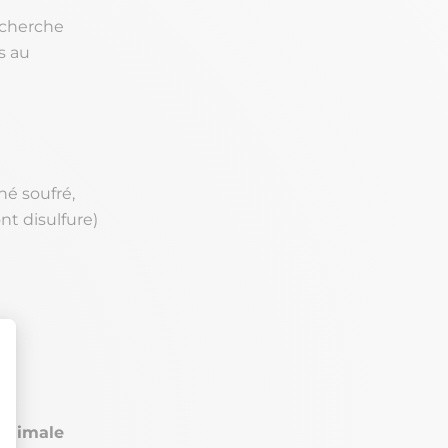
echerche
s au
né soufré,
nt disulfure)
 animale