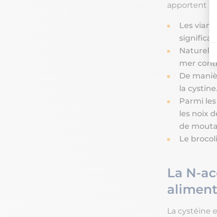
apportent de 
Les viand
significat
Naturellem
mer conti
De manièr
la cystine
Parmi les
les noix 
de mouta
Le brocoli
La N-ac
aliment
La cystéine e