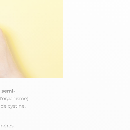
 semi-
l’organisme).
 de cystine,
anères: