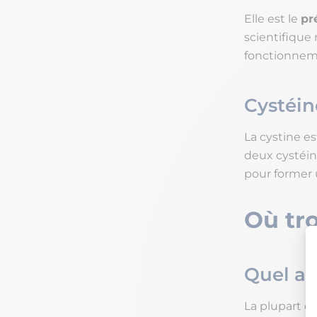
Elle est le
pr
scientifique 
fonctionnem
Cystéin
La cystine 
deux cystéin
pour former 
Où tro
Quel al
La plupart d