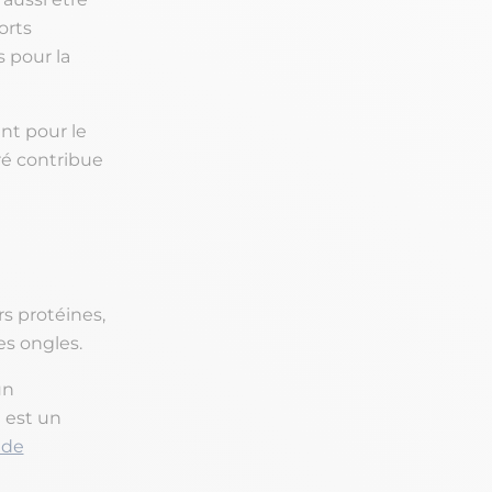
orts
 pour la
nt pour le
ré contribue
s protéines,
es ongles.
un
n est un
cide