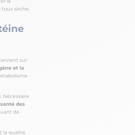
er la
e toux sèche.
téine
tervient sur
agène et la
métabolisme
. Nécessaire
a
santé des
tuant de
 la qualité