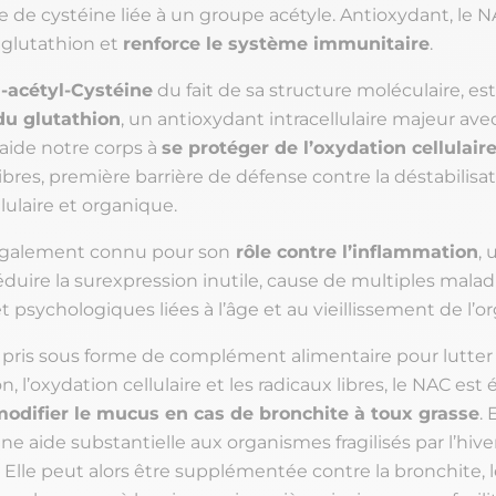
 de cystéine liée à un groupe acétyle. Antioxydant, le N
glutathion et
renforce le système immunitaire
.
-acétyl-Cystéine
du fait de sa structure moléculaire, es
du glutathion
, un antioxydant intracellulaire majeur ave
 aide notre corps à
se protéger de l’oxydation cellulair
libres, première barrière de défense contre la déstabilisa
llulaire et organique.
également connu pour son
rôle contre l’inflammation
, 
réduire la surexpression inutile, cause de multiples malad
t psychologiques liées à l’âge et au vieillissement de l’
re pris sous forme de complément alimentaire pour lutter
n, l’oxydation cellulaire et les radicaux libres, le NAC es
odifier le mucus en cas de bronchite à toux grasse
. 
ne aide substantielle aux organismes fragilisés par l’hiver
 Elle peut alors être supplémentée contre la bronchite, 