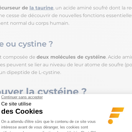
écurseur de
la taurine
, un acide aminé soufré dont la r
ne cesse de découvrir de nouvelles fonctions essentielle
ent normal du corps humain.
e ou cystine ?
est composée de
deux molécules de cystéine
. Acide ami
es peuvent se lier au niveau de leur atome de soufre (po
un dipeptide de L-cystine.
uver la cystéine ?
iment contient de la cystéine ?
es
aliments riches en protéines d’origine végétale ou