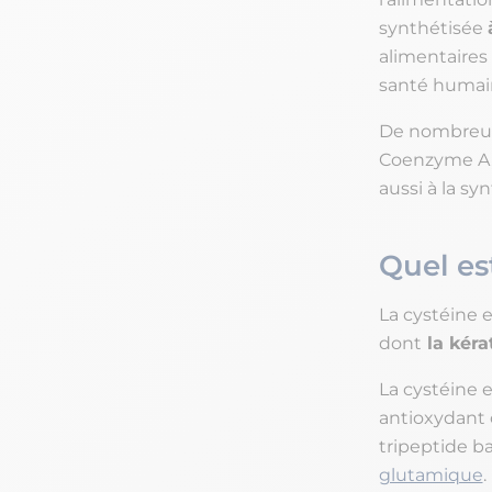
synthétisée
alimentaires
santé humai
De nombreux
Coenzyme A,
aussi à la sy
Quel est
La cystéine 
dont
la kéra
La cystéine 
antioxydant c
tripeptide ba
glutamique
.