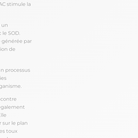
AC stimule la
t un
c le SOD.
e
générée par
tion de
un processus
ies
organisme.
 contre
t également
Elle
 sur le plan
les toux