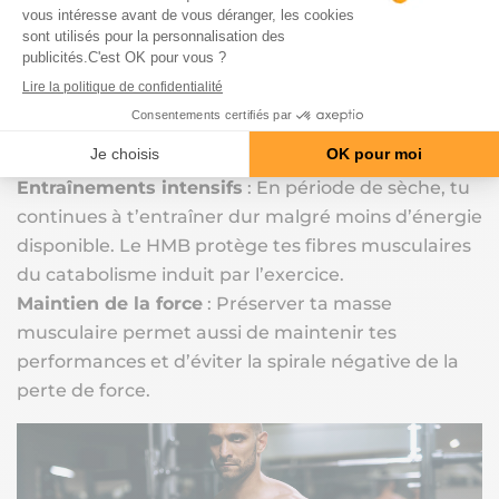
plusieurs raisons :
Déficit calorique
: Lorsque tu réduis ton apport
énergétique, ton corps peut puiser dans les
réserves musculaires. Le HMB aide à limiter cette
fonte musculaire.
Entraînements intensifs
: En période de sèche, tu
continues à t’entraîner dur malgré moins d’énergie
disponible. Le HMB protège tes fibres musculaires
du catabolisme induit par l’exercice.
Maintien de la force
: Préserver ta masse
musculaire permet aussi de maintenir tes
performances et d’éviter la spirale négative de la
perte de force.