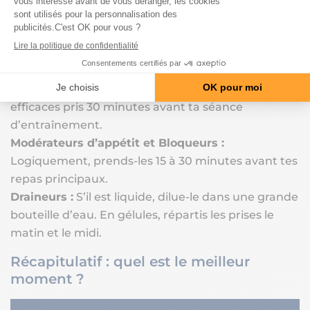
Brûleurs avec stimulants (le brûleur de graisse
thermogénique) :
Prends-les le matin ou le midi
pendant un repas. Évite absolument une prise
après 16h pour ne pas perturber ton sommeil.
Brûleurs lipotropes (
L-Carnitine
) :
Ils sont plus
efficaces pris 30 minutes avant ta séance
d’entraînement.
Modérateurs d’appétit et Bloqueurs :
Logiquement, prends-les 15 à 30 minutes avant tes
repas principaux.
Draineurs :
S’il est liquide, dilue-le dans une grande
bouteille d’eau. En gélules, répartis les prises le
matin et le midi.
Récapitulatif : quel est le meilleur
moment ?