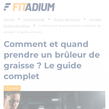
>
>
>
Accueil
Perte de poids
Bruleur de Graisse
Conseils
>
bruleur de graisse
Comment et quand prendre un brûleur de
graisse ? le guide complet
Comment et quand
prendre un brûleur de
graisse ? Le guide
complet
8 MIN