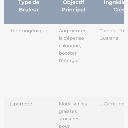
Type de
Objectif
Ingrédie
Brûleur
Principal
Clés
Thermogénique
Augmenter
Caféine, Thé 
la dépense
Guarana
calorique,
booster
l’énergie
Lipotrope
Mobiliser les
L-Carnitine,
graisses
stockées
pour