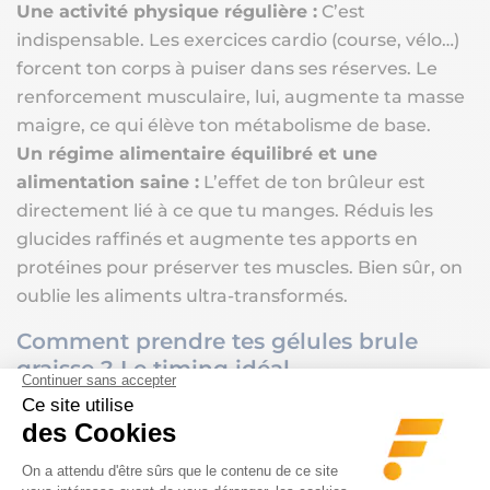
Une activité physique régulière :
C’est
indispensable. Les exercices cardio (course, vélo…)
forcent ton corps à puiser dans ses réserves. Le
renforcement musculaire, lui, augmente ta masse
maigre, ce qui élève ton métabolisme de base.
Un régime alimentaire équilibré et une
alimentation saine :
L’effet de ton brûleur est
directement lié à ce que tu manges. Réduis les
glucides raffinés et augmente tes apports en
protéines pour préserver tes muscles. Bien sûr, on
oublie les aliments ultra-transformés.
Comment prendre tes gélules brule
graisse ? Le timing idéal
L’efficacité de ta cure dépend du respect du
protocole. Lis toujours bien l’étiquette, mais voici les
règles générales :