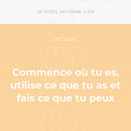
(10 VOTES, MOYENNE: 4.3/5)
#COACH
#1
Commence où tu es,
utilise ce que tu as et
fais ce que tu peux