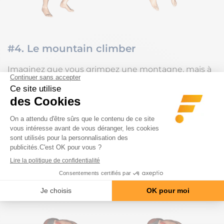
#4. Le mountain climber
Imaginez que vous grimpez une montagne, mais à
plat ! Tous vos muscles travaillent ensemble, le haut
et le bas du corps. Il faut gainer et stabiliser le tout
car vous êtes tout le temps en déséquilibre sur une
jambe, tandis que vos bras assurent, bien ancrés au
sol, dos droit et poitrine face au sol. Comme pour les
relevés de genoux, il faut rapprocher au maximum
les genoux de la poitrine et exécuter rapidement ce
mouvement et essayer de courir à 4 pattes, tout en
restant sur place.