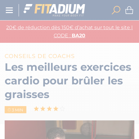
20€ de réduction dès 150€ d’achat sur tout le site |
CODE :
BA20
CONSEILS DE COACHS
Les meilleurs exercices
cardio pour brûler les
graisses
3 MIN