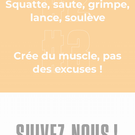
#2
Squatte, saute, grimpe,
lance, soulève
#3
Crée du muscle, pas
des excuses !