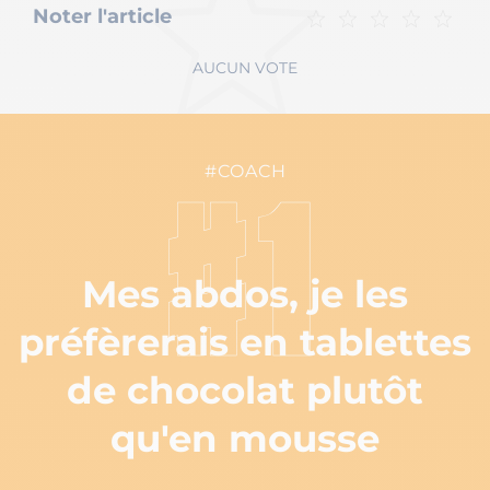
Noter l'article
AUCUN VOTE
#COACH
#1
Mes abdos, je les
préfèrerais en tablettes
de chocolat plutôt
qu'en mousse