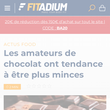
20€ de réduction dès 150€ d’achat sur tout le site |
CODE :
BA20
ACTUS FOOD
Les amateurs de
chocolat ont tendance
à être plus minces
2 MIN