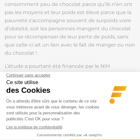
consomment peu de chocolat parce qu’ils n’en ont
pas les moyens et leur poids est élevé parce que la
pauvreté s’accompagne souvent de surpoids voire
d’obésité, soit les personnes mangent du chocolat
pour se récompenser de leur perte de poids, sans
que celle-ci ait un lien avec le fait de manger ou non
du chocolat !
L’étude a pourtant été financée par le NIH
américain (National Institutes of Health), dont les
chercheurs n’ont absolument aucun lien avec les
chocolatiers !
En tout cas, si « mince, alors », le chocolat fait
maigrir, Pâques n’a qu’à bien se tenir… Sinon, il est
encore temps de se rabattre sur une bonne vieille
protéine
goût chocolat, pour en avoir tous les
avantages sans les inconvénients !