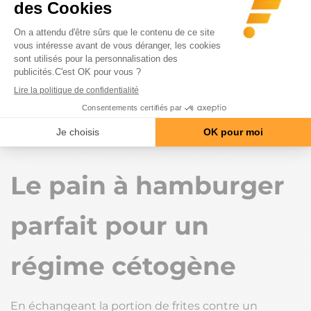
Toutes ces raisons font qu’un deuxième hamburger,
est
un meilleur choix nutritionnel
qu’un
hamburger accompagné de frites. Les calories
seront de meilleure qualité et vous fourniront les
briques de construction essentielles à votre corps,
tout en vous rassasiant davantage. Le mieux est
encore de préparer soi-même ses burgers maison.
Le pain à hamburger
parfait pour un
régime cétogène
En échangeant la portion de frites contre un