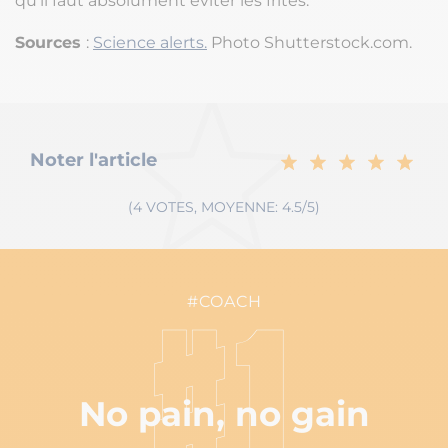
qu’il faut absolument éviter les frites.
Sources
:
Science alerts.
Photo Shutterstock.com.
Noter l'article
(4 VOTES, MOYENNE: 4.5/5)
#COACH
#1
No pain, no gain