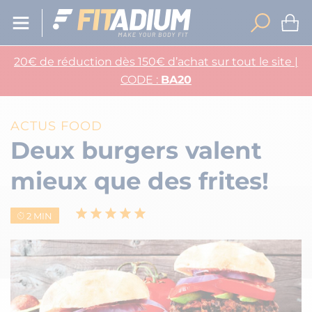
20€ de réduction dès 150€ d’achat sur tout le site |
CODE :
BA20
ACTUS FOOD
Deux burgers valent
mieux que des frites!
2 MIN