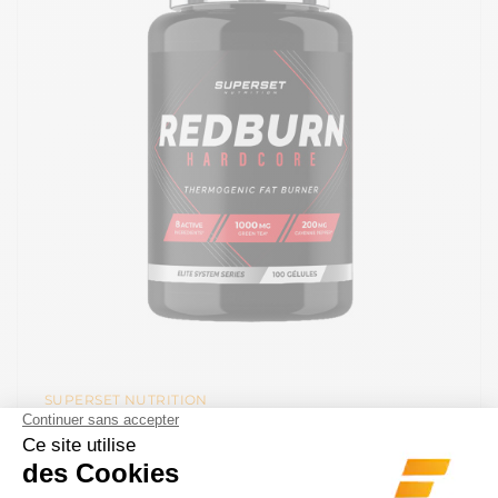
SUPERSET NUTRITION
REDBURN HARDCORE (100 CAPS)
35.9 €
45.9 €
Pourquoi choisir le brûleur Redburn Hardcore ? Le