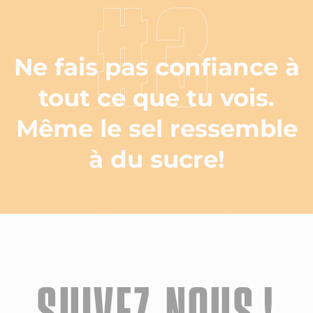
#3
Ne fais pas confiance à
tout ce que tu vois.
Même le sel ressemble
à du sucre!