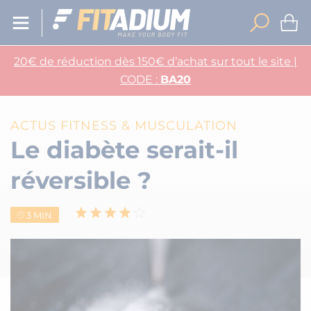
20€ de réduction dès 150€ d’achat sur tout le site |
CODE :
BA20
ACTUS FITNESS & MUSCULATION
Le diabète serait-il
réversible ?
3 MIN