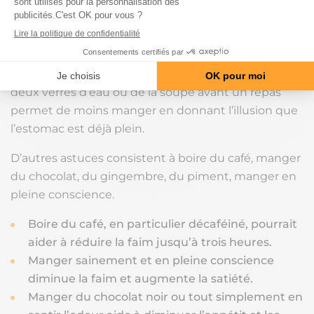
en fibres
remplissent l’estomac et déclenchent la
satiété. Les associer aux protéines réduit l’apport
calorique global et aide à perdre du poids.
Boire de l’eau peut aider à diminuer la faim
. Boire
deux verres d’eau ou de la soupe avant un repas
permet de moins manger en donnant l’illusion que
l’estomac est déjà plein.
D’autres astuces consistent à boire du café, manger
du chocolat, du gingembre, du piment, manger en
pleine conscience.
Boire du café, en particulier décaféiné, pourrait
aider à réduire la faim jusqu’à trois heures.
Manger sainement et en pleine conscience
diminue la faim et augmente la satiété.
Manger du chocolat noir ou tout simplement en