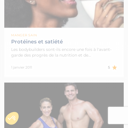
MANGER SAIN
Protéines et satiété
Les bodybuilders sont-ils encore une fois à l'avant-
garde des progrès de la nutrition et de…
1 janvier 2011
5