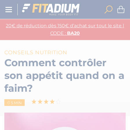
20€ de réduction dès 150€ d’achat sur tout le site |
CODE :
BA20
CONSEILS NUTRITION
Comment contrôler
son appétit quand on a
faim?
5 MIN