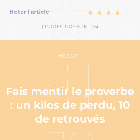
Noter l'article
(9 VOTES, MOYENNE: 4/5)
#COACH
#1
Fais mentir le proverbe
: un kilos de perdu, 10
de retrouvés