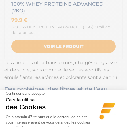
100% WHEY PROTEINE ADVANCED
(2KG)
79.9 €
100% WHEY PROTEINE ADVANCED (2KG) : L'alliée
de ta prise…
VOIR LE PRODUIT
Les aliments ultra-transformés, chargés de graisse
et de sucre, sans compter le sel, les additifs les
émulsifiants, les arômes et colorants sont à bannir.
Des protéines, des fibres et de l’eau
Manger des protéines augmente non seulement
la satiété au repas
mais réduit également la faim
lors du repas suivant. Ce qui favorise indirectement
la perte de poids et de graisse. Des
aliments riches