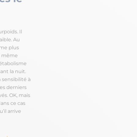
rpoids. Il
aible. Au
sme plus
t même
métabolisme
t la nuit.
sensibilité à
des derniers
vés. OK, mais
dans ce cas
’il arrive