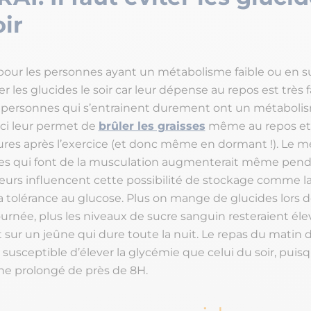
oir
 pour les personnes ayant un métabolisme faible ou en su
ter les glucides le soir car leur dépense au repos est très f
es personnes qui s’entrainent durement ont un métaboli
-ci leur permet de
brûler les graisses
même au repos e
ures après l’exercice (et donc même en dormant !). Le 
s qui font de la musculation augmenterait même pendan
eurs influencent cette possibilité de stockage comme la 
 la tolérance au glucose. Plus on mange de glucides lors 
ournée, plus les niveaux de sucre sanguin resteraient éle
 sur un jeûne qui dure toute la nuit. Le repas du matin 
 susceptible d’élever la glycémie que celui du soir, puisqu
ne prolongé de près de 8H.