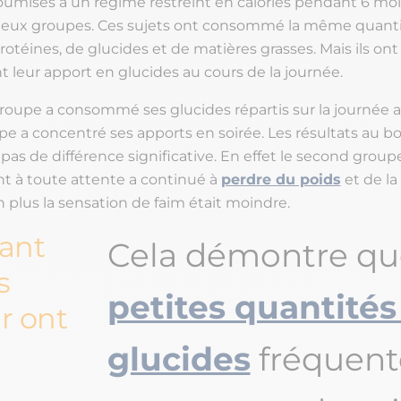
umises à un régime restreint en calories pendant 6 moi
deux groupes. Ces sujets ont consommé la même quant
protéines, de glucides et de matières grasses. Mais ils ont
 leur apport en glucides au cours de la journée.
roupe a consommé ses glucides répartis sur la journée a
e a concentré ses apports en soirée. Les résultats au b
as de différence significative. En effet le second groupe
t à toute attente a continué à
perdre du poids
et de la
n plus la sensation de faim était moindre.
yant
Cela démontre qu
s
petites quantités
ir ont
glucides
fréquent