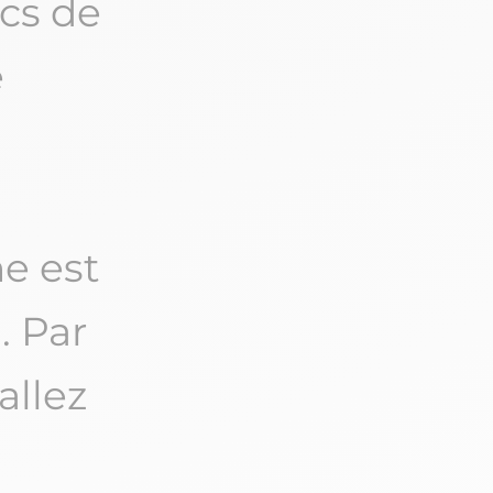
cs de
e
ne est
. Par
allez