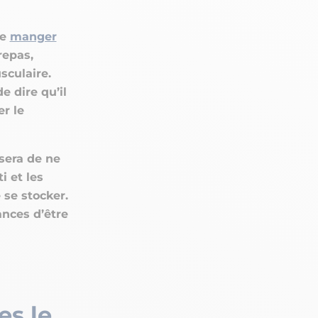
me
manger
repas,
sculaire.
e dire qu’il
r le
 sera de ne
i et les
 se stocker.
ances d’être
es le