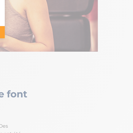
e font
 Des