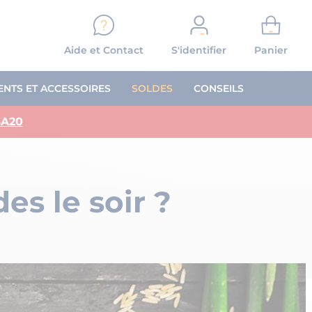
Aide et Contact
S'identifier
Panier
NTS ET ACCESSOIRES
SOLDES
CONSEILS
A20
FITNESS
EXERCICES MUSCULATION
Musculation bras
es le soir ?
Exercices Jambes
on
Exercices Abdos
Exercices Dos
s
Exercices Pectoraux
s
Exercices Epaules
OIRES ET PROGRAMME SPORTIF
Exercices Fessiers
LES PODCASTS