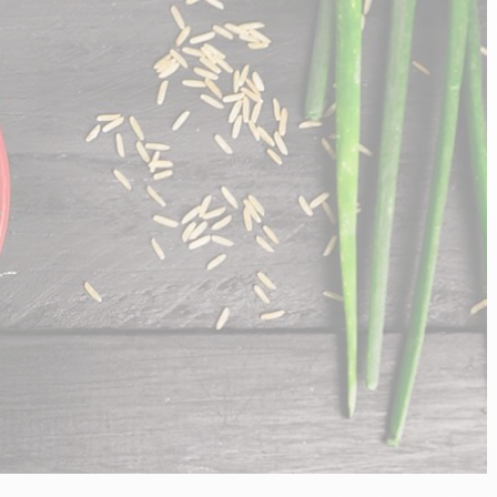
n
PERFORMANCE SPORTIVE
Améliorer ses performances
E
Résister à l'effort
Mieux récupérer