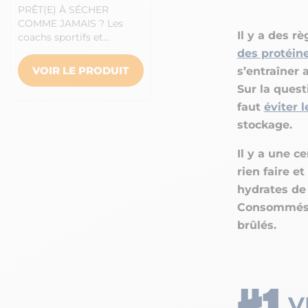
PRÊT(E) À SÉCHER
COMME JAMAIS ? Les
Il y a des 
coachs sportifs et…
des protéin
VOIR LE PRODUIT
s’entraîner
Sur la quest
faut
éviter l
stockage.
Il y a une c
rien faire e
hydrates de
Consommés p
brûlés.
V