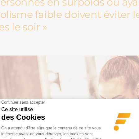
personnes en surpoids ou aya
lisme faible doivent éviter l
s le soir