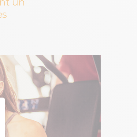
nt un
es