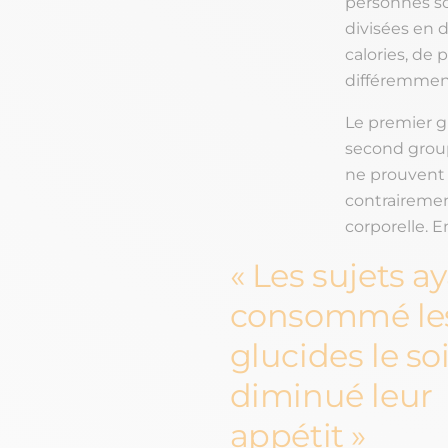
personnes so
divisées en 
calories, de 
différemment
Le premier g
second group
ne prouvent p
contrairemen
corporelle. E
Les sujets a
consommé le
glucides le so
diminué leur
appétit