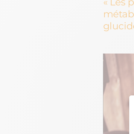
Les 
métabo
glucide