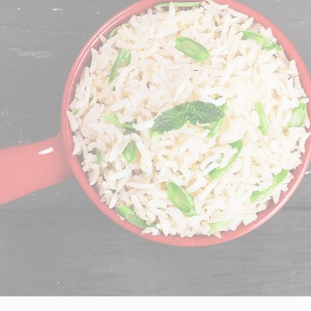
CRÉATINES
Keto
Maltodextrine
Bruleur de Graisse
Détoxifiants
Électrolytes et hydratatio
 Créatine
Stress
BOOSTERS
Vitamines
 Gainer
Sommeil
Minéraux
D'ENTRAINEMENT
 Acides Aminés
Mémoire et concentration
Décontractants
 Pré workout
Pré-workout
musculaires
POIDS
FITNESS
 des suppléments
Shooters
tes
aisses
Raffermir et tonifier
BRÛLEURS DE GRAISS
 Nutrition
ntre
Affiner sa silhouette
ANABOLISANTS NATURELS
 Alimentaires
isses
Booster ses séances
NUTRITION VEGAN
Boosters de testostérone
ls Nutrition
Boosters de GH
NUTRITION
GABA
Tribulus
BIOLOGIQUE
ZMA