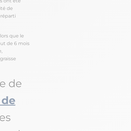
s ont été
ité de
 réparti
lors que le
out de 6 mois
,
 graisse
e de
 de
es