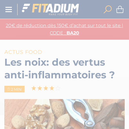
20€ de réduction dès 150€ d’achat sur tout le site |
CODE :
BA20
ACTUS FOOD
Les noix: des vertus
anti-inflammatoires ?
2 MIN