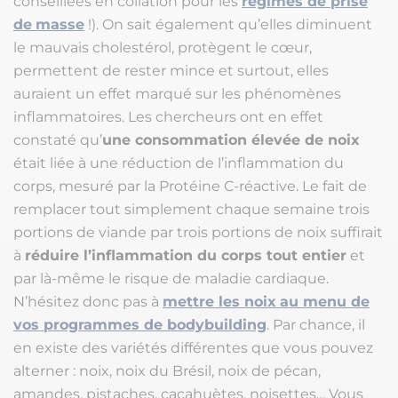
conseillées en collation pour les
régimes de prise
de
masse
!). On sait également qu’elles diminuent
le mauvais cholestérol, protègent le cœur,
permettent de rester mince et surtout, elles
auraient un effet marqué sur les phénomènes
inflammatoires. Les chercheurs ont en effet
constaté qu’
une consommation élevée de noix
était liée à une réduction de l’inflammation du
corps, mesuré par la Protéine C-réactive. Le fait de
remplacer tout simplement chaque semaine trois
portions de viande par trois portions de noix suffirait
à
réduire l’inflammation du corps tout entier
et
par là-même le risque de maladie cardiaque.
N’hésitez donc pas à
mettre les noix
au menu de
vos programmes de bodybuilding
. Par chance, il
en existe des variétés différentes que vous pouvez
alterner : noix, noix du Brésil, noix de pécan,
amandes, pistaches, cacahuètes, noisettes… Vous