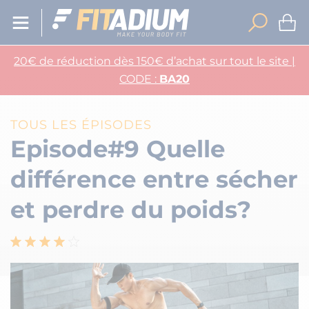
20€ de réduction dès 150€ d’achat sur tout le site |
CODE :
BA20
TOUS LES ÉPISODES
Episode#9 Quelle
différence entre sécher
et perdre du poids?