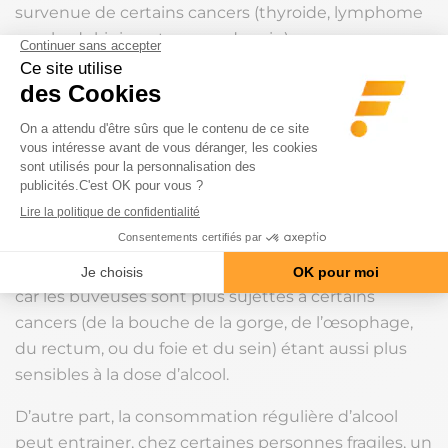
survenue de certains cancers (thyroide, lymphome
non hodgkinien et cancer du rein).
Si on en croit les déclarations des centenaires qui
durent, le secret n’est pas dans le thé mais dans un
petit verre de temps en temps, voire chaque jour.
Les femmes sont plus
sensibles
Chez les femmes, au contraire, ce bénéfice s’inverse
car les buveuses sont plus sujettes à certains
cancers (de la bouche de la gorge, de l’œsophage,
du rectum, ou du foie et du sein) étant aussi plus
sensibles à la dose d’alcool.
D’autre part, la consommation régulière d’alcool
peut entrainer, chez certaines personnes fragiles, un