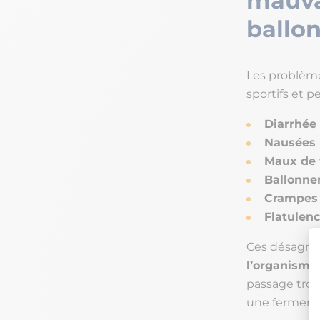
mauvai
ballo
Les problème
sportifs et 
Diarrhée
Nausées
Maux de 
Ballonn
Crampes
Flatulen
Ces désagré
l’organisme
passage trop
une fermenta