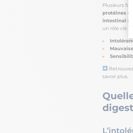
Plusieurs fac
protéines e
intestinal
(l
un rôle clé da
Intoléran
Mauvaise
Sensibili
Retrouvez
savoir plus.
Quell
digest
L’intol