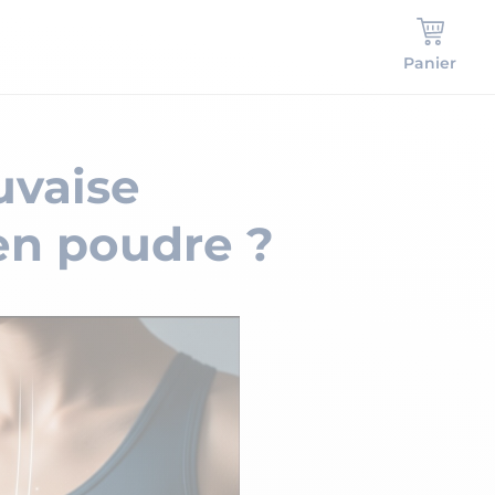
Panier
uvaise
en poudre ?