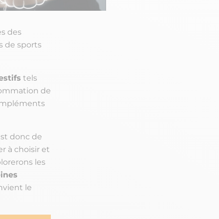
es des
s de sports
estifs
tels
nsommation de
compléments
 est donc de
r à choisir et
orerons les
ines
nvient le