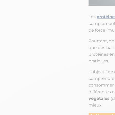
Les
protéine
compléments 
de force (mus
Pourtant, de
que des ball
protéines e
pratiques.
L’objectif de
comprendre 
consommer vo
différentes 
végétales
(c
mieux.