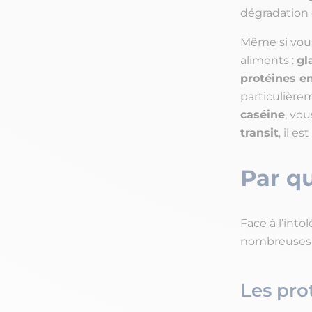
dégradation 
Même si vous
aliments :
gl
protéines e
particulière
caséine
, vo
transit
, il e
Par qu
Face à l’into
nombreuse
Les pro