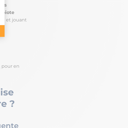
des
obiote
in et jouant
s
pour en
ise
e ?
uente