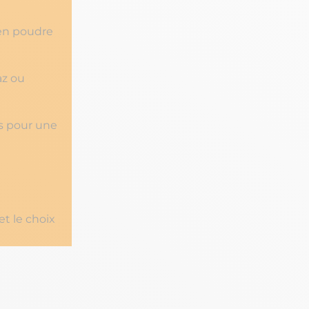
 en poudre
az ou
ns pour une
et le choix