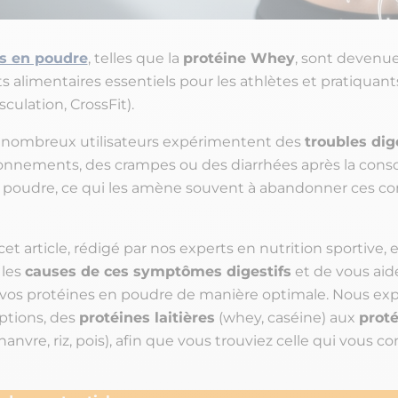
s en poudre
, telles que la
protéine Whey
, sont devenu
alimentaires essentiels pour les athlètes et pratiquant
culation, CrossFit).
 nombreux utilisateurs expérimentent des
troubles dig
onnements, des crampes ou des diarrhées après la co
n poudre, ce qui les amène souvent à abandonner ces 
 cet article, rédigé par nos experts en nutrition sportive,
les
causes de ces symptômes digestifs
et de vous aide
s protéines en poudre de manière optimale. Nous expl
options, des
protéines laitières
(whey, caséine) aux
proté
hanvre, riz, pois), afin que vous trouviez celle qui vous co