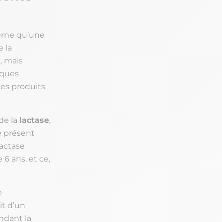
rne qu’une
 la
, mais
iques
les produits
de la
lactase
,
e présent
lactase
6 ans, et ce,
e
it d’un
endant la