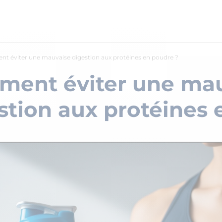
 éviter une mauvaise digestion aux protéines en poudre ?
ent éviter une ma
stion aux protéines 