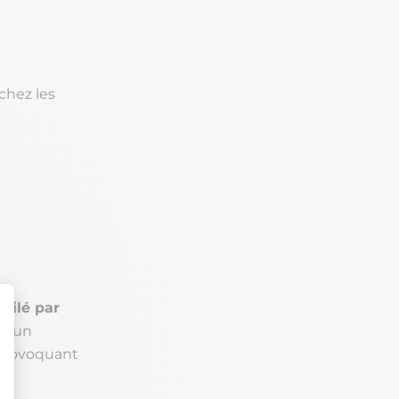
chez les
milé par
er un
 provoquant