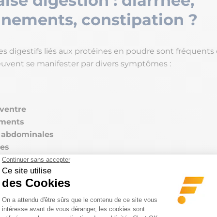
se digestion : diarrhée,
nnements, constipation ?
s digestifs liés aux protéines en poudre sont fréquents 
peuvent se manifester par divers symptômes :
ventre
ements
 abdominales
ces
ments surviennent lorsque le complément est
mal assi
. Une digestion incomplète dans l’estomac peut entraîn
 rapide des protéines non digérées vers l’intestin grêle,
tion et les symptômes associés avant leur élimination.