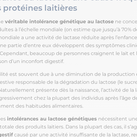
 protéines laitières
ne
véritable intolérance génétique au lactose
ne conce
dultes à l’échelle mondiale (on estime que jusqu’à 70% de
ndiale a une activité de lactase réduite après l’enfance
ne partie d’entre eux développent des symptômes clin
). Cependant, beaucoup de personnes craignent le lait et 
ison d’un inconfort digestif.
ilité est souvent due à une diminution de la production 
estive responsable de la dégradation du lactose (le sucr
. Naturellement présente dès la naissance, l’activité de la 
essivement chez la plupart des individus après l’âge de 
ent des habitudes alimentaires.
 les
intolérances au lactose génétiques
nécessitent un
otale des produits laitiers. Dans la plupart des cas, il s’ag
gestif
causé par une activité insuffisante de la lactase, r