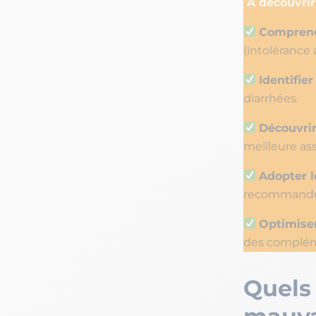
À découvrir 
Comprend
(intolérance a
Identifie
diarrhées.
Découvrir
meilleure ass
Adopter l
recommandés 
Optimiser
des complém
Quels