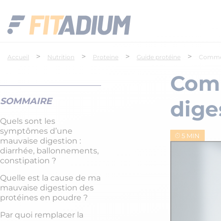
>
>
>
>
Accueil
Nutrition
Proteine
Guide protéine
Comment
Comm
SOMMAIRE
dige
Quels sont les
symptômes d’une
5 MIN
mauvaise digestion :
diarrhée, ballonnements,
constipation ?
Quelle est la cause de ma
mauvaise digestion des
protéines en poudre ?
Par quoi remplacer la