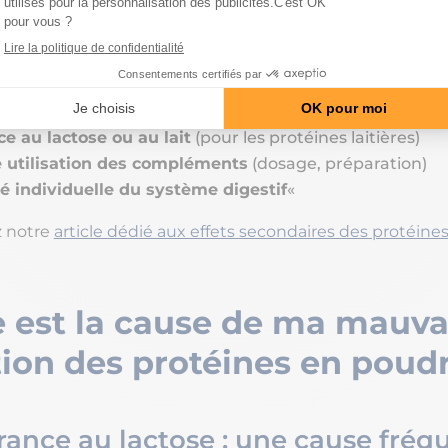
teurs peuvent être à l’origine de ces
troubles digestifs 
n poudre
, affectant notamment l’équilibre de votre
micr
’ensemble des micro-organismes vivant dans votre intest
ns la digestion) :
ce au lactose ou au lait
(pour les protéines laitières)
 utilisation des compléments
(dosage, préparation)
té individuelle du système digestif
«
 notre
article dédié aux effets secondaires des protéine
e est la cause de ma mauva
ion des protéines en poudr
érance au lactose : une cause fréq