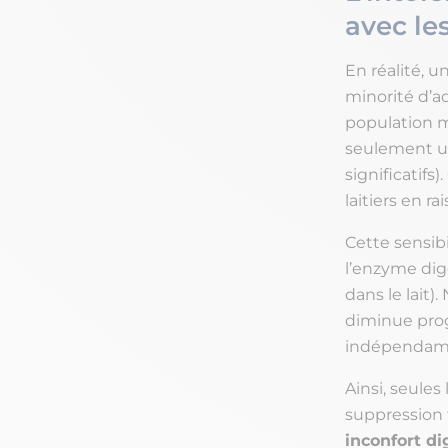
avec les
En réalité, u
minorité d’a
population mo
seulement u
significatifs
laitiers en ra
Cette sensib
l’enzyme dig
dans le lait)
diminue progr
indépendamm
Ainsi, seules
suppression t
inconfort di