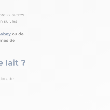
mbreux autres
en sûr, les
whey
ou de
èmes de
 lait ?
tion, de