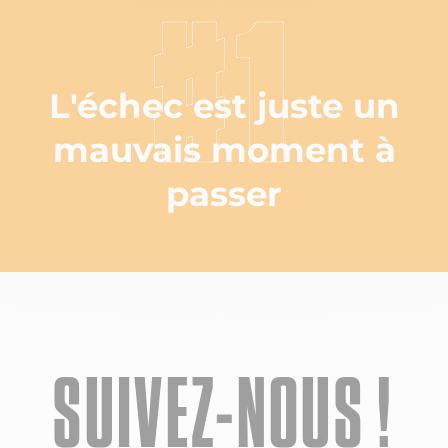
#1
L'échec est juste un
mauvais moment à
passer
SUIVEZ-NOUS !