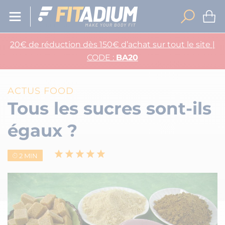
20€ de réduction dès 150€ d’achat sur tout le site |
CODE :
BA20
ACTUS FOOD
Tous les sucres sont-ils
égaux ?
2 MIN