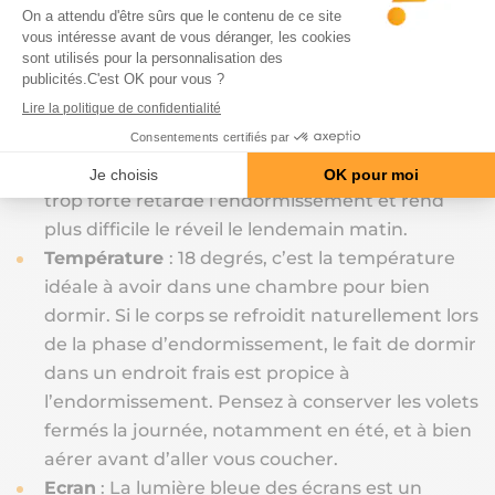
Luminosité
: Avant le coucher, privilégiez une
atmosphère calme et une lumière tamisée.
Baisser l’intensité de la lumière favorise la
sécrétion de la mélatonine aussi appelé
hormone du sommeil. A l’inverse, une lumière
trop forte retarde l’endormissement et rend
plus difficile le réveil le lendemain matin.
Température
: 18 degrés, c’est la température
idéale à avoir dans une chambre pour bien
dormir. Si le corps se refroidit naturellement lors
de la phase d’endormissement, le fait de dormir
dans un endroit frais est propice à
l’endormissement. Pensez à conserver les volets
fermés la journée, notamment en été, et à bien
aérer avant d’aller vous coucher.
Ecran
: La lumière bleue des écrans est un