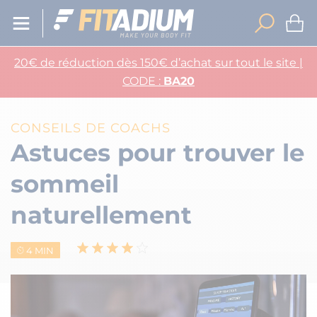
20€ de réduction dès 150€ d’achat sur tout le site |
CODE :
BA20
CONSEILS DE COACHS
Astuces pour trouver le
sommeil
naturellement
4 MIN