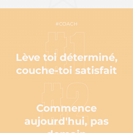
#COACH
#1
Lève toi déterminé,
couche-toi satisfait
#2
Commence
aujourd'hui, pas