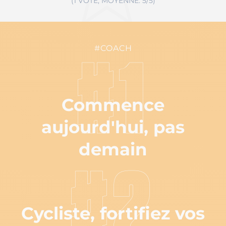
(1 VOTE, MOYENNE: 5/5)
#COACH
#1
Commence
aujourd'hui, pas
demain
#2
Cycliste, fortifiez vos