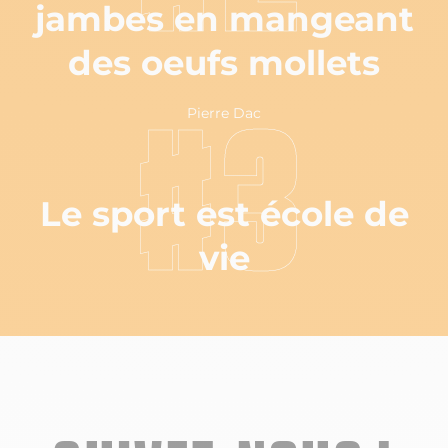
jambes en mangeant
des oeufs mollets
Pierre Dac
#3
Le sport est école de
vie