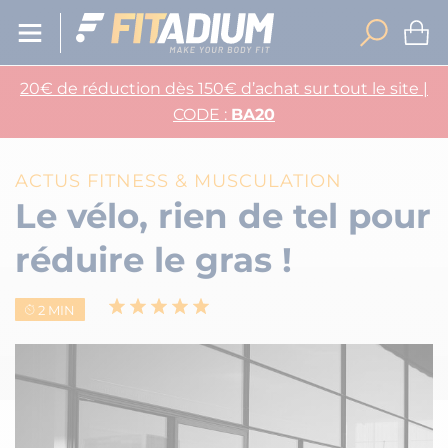
20€ de réduction dès 150€ d’achat sur tout le site |
CODE :
BA20
ACTUS FITNESS & MUSCULATION
Le vélo, rien de tel pour
réduire le gras !
2 MIN