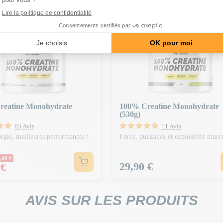
N BAISSE
-20€ DÈS 150€ | CODE : BA20
reatine Monohydrate
100% Creatine Monohydrate
(530g)
63 Avis
11 Avis
ergie, meilleures performances !
Force, puissance et explosivité musc
Normal
,00 €
Prix
29,90 €
 €
AVIS SUR LES PRODUITS