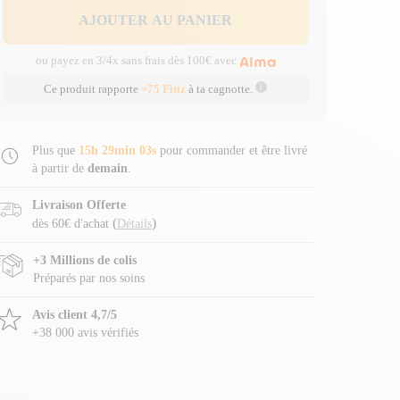
AJOUTER AU PANIER
ou payez en 3/4x sans frais dès 100€ avec
Ce produit rapporte
+75 Fitiz
à ta cagnotte.
Plus que
15h 29min 02s
pour commander et être livré
à partir de
demain
.
Livraison Offerte
(
)
dès 60€ d'achat
Détails
+3 Millions de colis
Préparés par nos soins
Avis client 4,7/5
+38 000 avis vérifiés