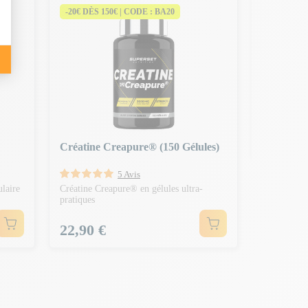
-20€ DÈS 150€ | CODE : BA20
-20€ DÈS 
Crea Max
Créatine en
supérieure 
Prix N
34,90 €
-5,0
Prix
29,90 
Créatine Creapure® (150 Gélules)
5 Avis
ulaire
Créatine Creapure® en gélules ultra-
pratiques
Prix
22,90 €