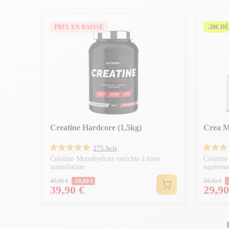
PRIX EN BAISSE
-20€ DÈ
Creatine Hardcore (1,5kg)
Crea M
275 Avis
Créatine Monohydrate enrichie à forte
Créatine
assimilation
supérieu
Prix Normal
Prix 
49,90 €
34,90 €
-10,00 €
-
Prix
Prix
39,90 €
29,90