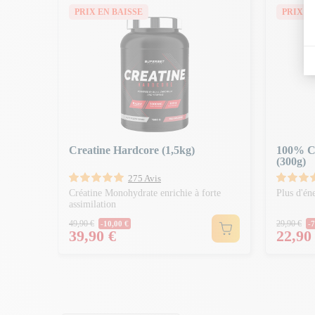
PRIX EN BAISSE
PRIX E
tteins
Creatine Hardcore (1,5kg)
100% C
(300g)
275 Avis
Créatine Monohydrate enrichie à forte
Plus d'én
assimilation
Prix Normal
Prix 
49,90 €
29,90 €
-10,00 €
-7
Prix
Prix
39,90 €
22,90