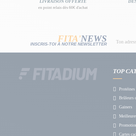
LIVRAISON OFFERTE
DES
en point relais dès 60€ d'achat
FITA'
NEWS
INSCRIS-TOI À NOTRE NEWSLETTER
TOP CA
Protéines
Brûleurs d
Gainers
Meilleures
Promotio
Cartes ca