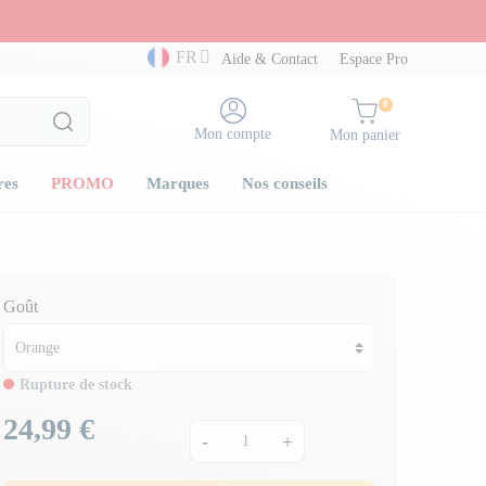
FR
Aide & Contact
Espace Pro
0
Mon compte
Mon panier
res
PROMO
Marques
Nos conseils
Goût
Rupture de stock
24,99 €
Prix
-
+