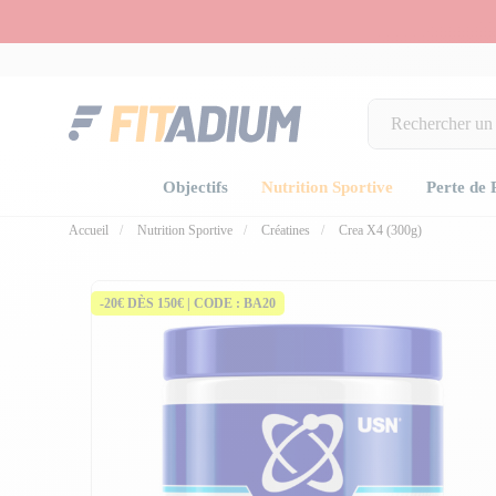
Objectifs
Nutrition Sportive
Perte de 
Accueil
Nutrition Sportive
Créatines
Crea X4 (300g)
-20€ DÈS 150€ | CODE : BA20