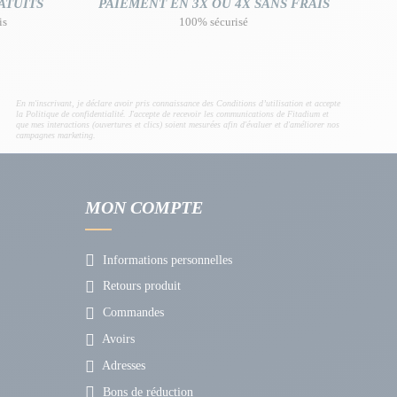
ATUITS
PAIEMENT EN 3X OU 4X SANS FRAIS
is
100% sécurisé
En m'inscrivant, je déclare avoir pris connaissance des Conditions d’utilisation et accepte
la Politique de confidentialité. J'accepte de recevoir les communications de Fitadium et
que mes interactions (ouvertures et clics) soient mesurées afin d'évaluer et d'améliorer nos
campagnes marketing.
MON COMPTE
Informations personnelles
Retours produit
Commandes
Avoirs
Adresses
Bons de réduction