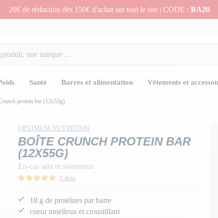
20€ de réduction dès 150€ d'achat sur tout le site | CODE :
BA20
Poids
Santé
Barres et alimentation
Vêtements et accessoi
Crunch protein bar (12x55g)
n
n
OPTIMUM NUTRITION
BOÎTE CRUNCH PROTEIN BAR
(12X55G)
En-cas sain et savoureux
1 Avis
18 g de protéines par barre
coeur moelleux et croustillant