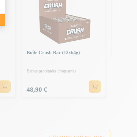
Boîte Cri
Barre prot
Prix
35,90 
Boîte Crush Bar (12x64g)
Barres protéinées croquantes
Prix
48,90 €