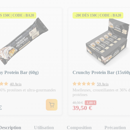
S 150€ | CODE : BA20
-20€ DÈS 150€ | CODE : BA20
y Protein Bar (60g)
Crunchy Protein Bar (15x60
40 Avis
59 Avis
36% protéines et ultra-gourmandes
Moelleuses, croustillantes et 36% 
protéines
Prix Normal
40,50 €
-1,00 €
€
Prix
39,50 €
Description
Utilisation
Composition
Précaution