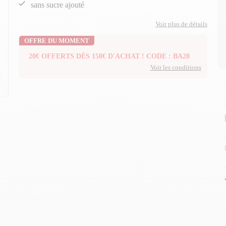
sans sucre ajouté
Voir plus de détails
OFFRE DU MOMENT
20€ OFFERTS DÈS 150€ D'ACHAT ! CODE : BA20
Voir les conditions
n
n