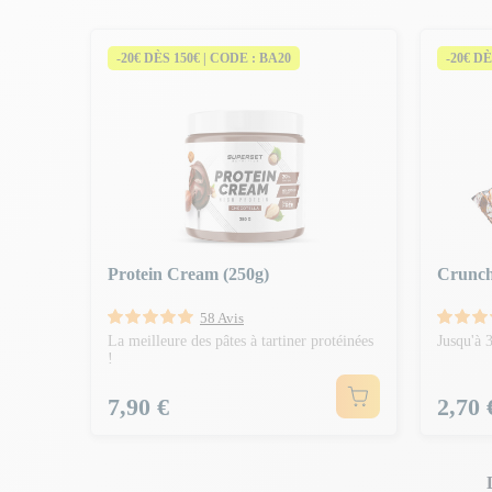
-20€ DÈS 150€ | CODE : BA20
-20€ DÈ
Protein Cream (250g)
Crunch
58 Avis
La meilleure des pâtes à tartiner protéinées
Jusqu'à 
!
Prix
Prix
7,90 €
2,70 