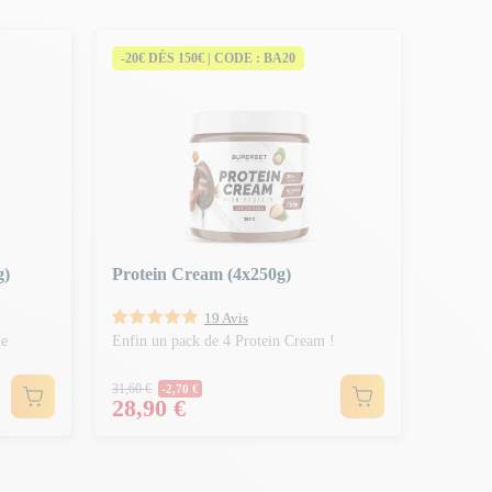
-20€ DÈS 150€ | CODE : BA20
g)
Protein Cream (4x250g)
19 Avis
de
Enfin un pack de 4 Protein Cream !
Prix Normal
31,60 €
-2,70 €
Prix
28,90 €