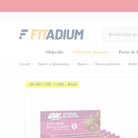
Objectifs
Nutrition Sportive
Perte de 
Accueil
Barres et alimentation
Barres
Barres protéinées
Boîte 
fullscree
fullscree
-20€ DÈS 150€ | CODE : BA20