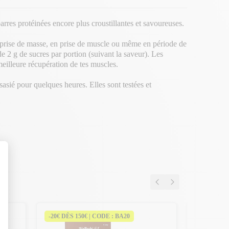
arres protéinées encore plus croustillantes et savoureuses.
n prise de masse, en prise de muscle ou même en période de
de 2 g de sucres par portion (suivant la saveur). Les
meilleure récupération de tes muscles.
ssasié pour quelques heures. Elles sont testées et
-20€ DÈS 150€ | CODE : BA20
-20€ DÈS 