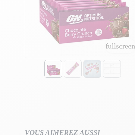
fullscree
fullscree
VOUS AIMEREZ AUSSI