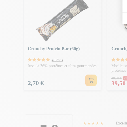
Crunchy Protein Bar (60g)
Crunchy
40 Avis
Jusqu'à 36% protéines et ultra-gourmandes
Moelleuse
protéines
Prix 
40,50 €
-1
Prix
2,70 €
Prix
39,50
★★★★★
Excell