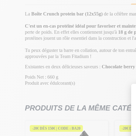
La
Boîte Crunch protein bar (12x55g)
de la célèbre mar
C'est un en-cas protéiné idéal pour favoriser et maint
perte de poids. En effet elles contiennent jusqu'à
18 g de 
protéines jouent un rôle essentiel dans la construction et
Tu peux déguster ta barre en collation, autour de ton entraî
approuvées par la Team Fitadium !
Existantes en deux délicieuses saveurs :
Chocolate
berry
Poids Net : 660 g
Produit avec édulcorant(s)
PRODUITS DE LA MÊME CATÉ
-20€ DÈS 150€ | CODE : BA20
-20€ DÈ