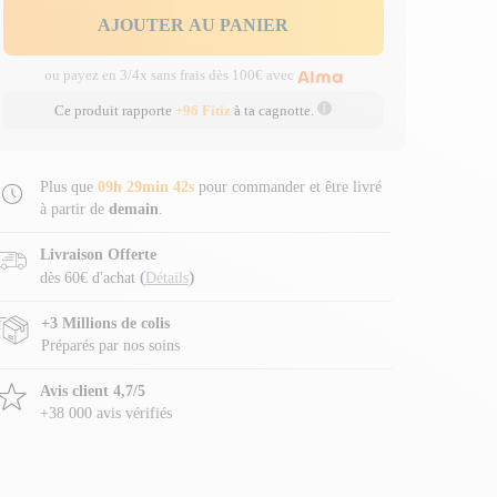
AJOUTER AU PANIER
ou payez en 3/4x sans frais dès 100€ avec
Ce produit rapporte
+96 Fitiz
à ta cagnotte.
Plus que
09h 29min 41s
pour commander et être livré
à partir de
demain
.
Livraison Offerte
(
)
dès 60€ d'achat
Détails
+3 Millions de colis
Préparés par nos soins
Avis client 4,7/5
+38 000 avis vérifiés