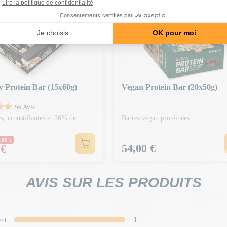
 Protein Bar (15x60g)
Vegan Protein Bar (20x50g)
59 Avis
s, croustillantes et 36% de
Barres vegan protéinées
Normal
,00 €
Prix
54,00 €
 €
AVIS SUR LES PRODUITS
1
ent