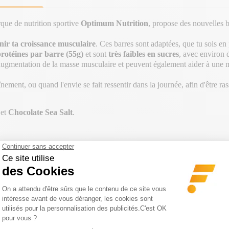
que de nutrition sportive
Optimum Nutrition
, propose des nouvelles b
enir ta croissance musculaire
. Ces barres sont adaptées, que tu sois e
protéines par barre (55g)
et sont
très faibles en sucres
, avec environ 
 l'augmentation de la masse musculaire et peuvent également aider à une 
nement, ou quand l'envie se fait ressentir dans la journée, afin d'être ra
et
Chocolate
Sea Salt
.
GORIE
S 150€ | CODE : BA20
-20€ DÈS 150€ | CODE : BA20