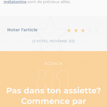
mélatonine
sont de précieux alliés.
Noter l'article
(3 VOTES, MOYENNE: 3/5)
#COACH
#1
Pas dans ton assiette?
Commence par