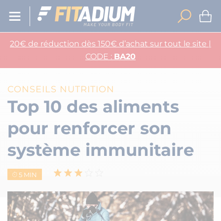
20€ de réduction dès 150€ d’achat sur tout le site |
CODE :
BA20
CONSEILS NUTRITION
Top 10 des aliments
pour renforcer son
système immunitaire
5 MIN