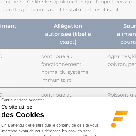
itaire ». Ce libellé s’applique lorsque l’apport couvre l
’abord les personnes dont le statut est insuffisant.
riment
Allégation
Sour
autorisée (libellé
alimen
exact)
coura
C
contribue au
Agrumes, ki
fonctionnement
poivron, per
normal du système
immunitaire
D
contribue au
Poissons gr
fonctionnement
d’œuf, expo
normal du système
solaire
immunitaire
B6
contribue au
Volaille, poi