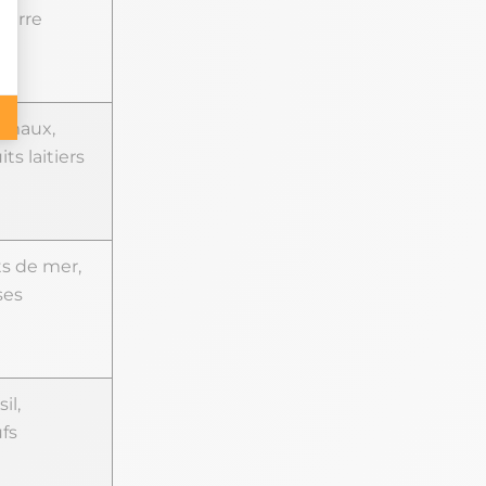
terre
imaux,
ts laitiers
ts de mer,
ses
il,
fs