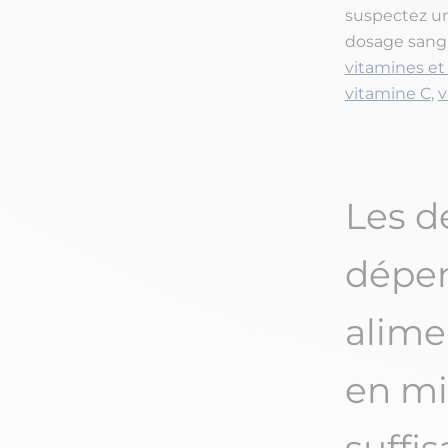
suspectez un
dosage sangu
vitamines et
vitamine C
,
v
Les d
dépen
alime
en mi