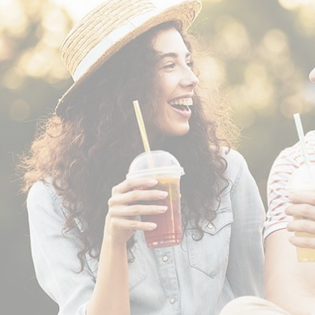
CRÉATINES
Keto
Maltodextrine
Bruleur de Graisse
Détoxifiants
Électrolytes et hydratatio
 Créatine
Stress
BOOSTERS
Vitamines
 Gainer
Sommeil
Minéraux
D'ENTRAINEMENT
 Acides Aminés
Mémoire et concentration
Décontractants
 Pré workout
Pré-workout
musculaires
POIDS
FITNESS
 des suppléments
Shooters
tes
aisses
Raffermir et tonifier
BRÛLEURS DE GRAISS
 Nutrition
ntre
Affiner sa silhouette
ANABOLISANTS NATURELS
 Alimentaires
isses
Booster ses séances
NUTRITION VEGAN
Boosters de testostérone
ls Nutrition
Boosters de GH
NUTRITION
GABA
Tribulus
BIOLOGIQUE
ZMA