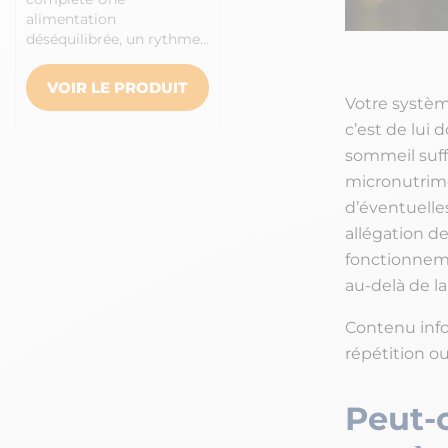
alimentation
déséquilibrée, un rythme…
VOIR LE PRODUIT
Votre systèm
c’est de lui
sommeil suff
micronutrimen
d’éventuelle
allégation de
fonctionnem
au-delà de l
Contenu infor
répétition o
Peut-