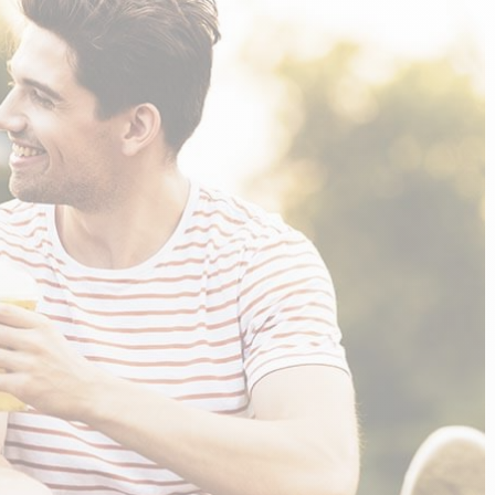
n
PERFORMANCE SPORTIVE
Améliorer ses performances
E
Résister à l'effort
Mieux récupérer