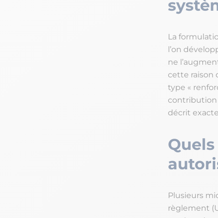
systè
La formulati
l’on dévelop
ne l’augmente
cette raison
type « renfor
contribution
décrit exacte
Quels
autori
Plusieurs mic
règlement (U