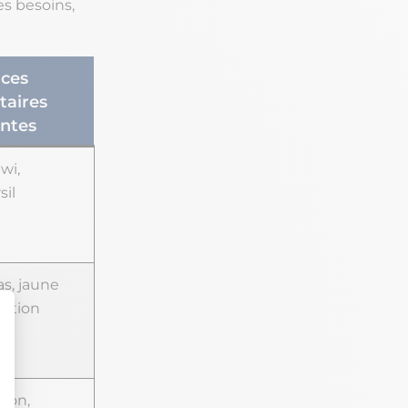
es besoins,
ces
taires
ntes
wi,
sil
as, jaune
sition
sson,