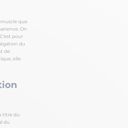
n muscle que
rmanence. On
 C’est pour
légation du
nt de
que, elle
tion
 titre du
al du