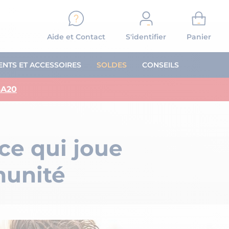
Aide et Contact
S'identifier
Panier
NTS ET ACCESSOIRES
SOLDES
CONSEILS
A20
FITNESS
EXERCICES MUSCULATION
Musculation bras
ce qui joue
Exercices Jambes
on
Exercices Abdos
Exercices Dos
munité
s
Exercices Pectoraux
s
Exercices Epaules
OIRES ET PROGRAMME SPORTIF
Exercices Fessiers
LES PODCASTS