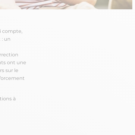
i compte,
 : un
n
rrection
nts ont une
s sur le
nforcement
tions à