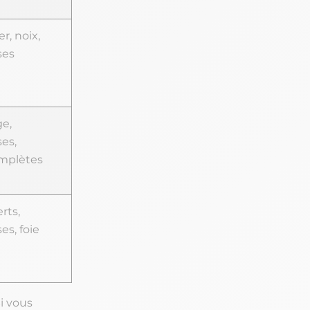
r, noix,
ses
e,
es,
omplètes
rts,
s, foie
i vous