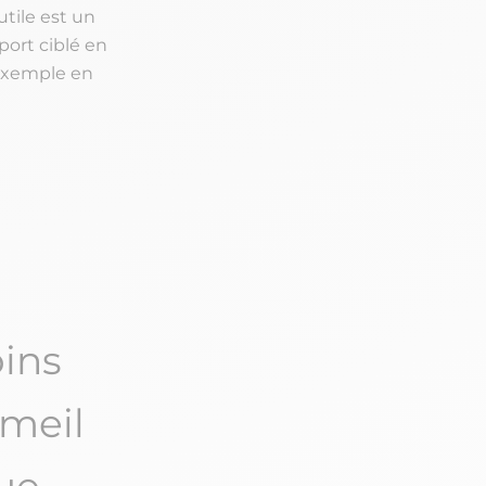
tile est un
port ciblé en
 exemple en
oins
meil