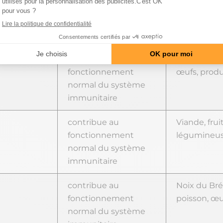
fonctionnement
pomme de 
normal du système
immunitaire
B12
contribue au
Produits an
fonctionnement
œufs, produi
normal du système
immunitaire
contribue au
Viande, frui
fonctionnement
légumineu
normal du système
immunitaire
contribue au
Noix du Brés
fonctionnement
poisson, œu
normal du système