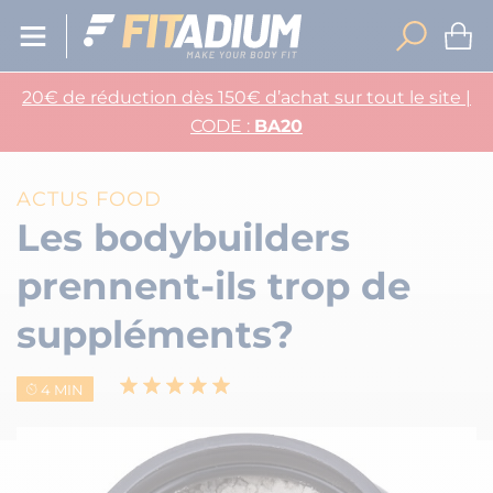
20€ de réduction dès 150€ d’achat sur tout le site |
CODE :
BA20
ACTUS FOOD
Les bodybuilders
prennent-ils trop de
suppléments?
4 MIN