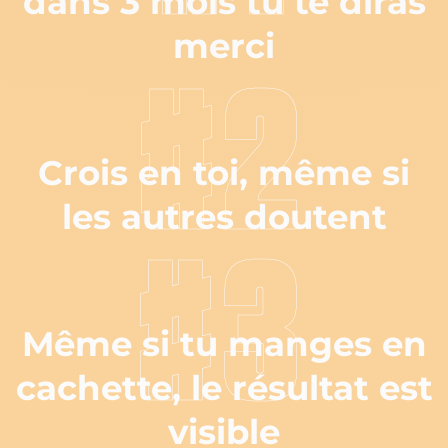
dans 3 mois tu te diras
merci
#2
Crois en toi, même si
les autres doutent
#3
Même si tu manges en
cachette, le résultat est
visible