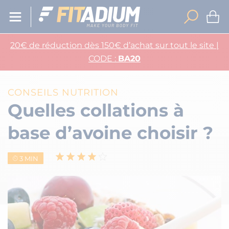
20€ de réduction dès 150€ d’achat sur tout le site |
CODE :
BA20
CONSEILS NUTRITION
Quelles collations à
base d’avoine choisir ?
3 MIN