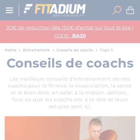
20€ de réduction dès 150€ d’achat sur tout le site |
CODE :
BA20
Home
Entrainement
Conseils de coachs
Page 5
Conseils de coachs
Les meilleurs conseils d’entrainement de nos
coachs pour le fitness, la musculation, la santé
et le bien-être: en salle, à la maison, dehors…
Tout ce que les coachs ont à te dire et leurs
astuces sont ici.