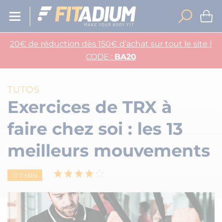
20€ de réduction dès 150€ d’achat sur tout le site |
CODE :
BA20
TUTOS
Exercices de TRX à
faire chez soi : les 13
meilleurs mouvements
7 MIN