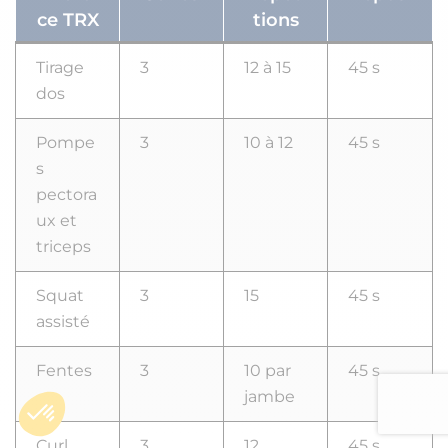
ce TRX
tions
Tirage
3
12 à 15
45 s
dos
Pompe
3
10 à 12
45 s
s
pectora
ux et
triceps
Squat
3
15
45 s
assisté
Fentes
3
10 par
45 s
jambe
Curl
3
12
45 s