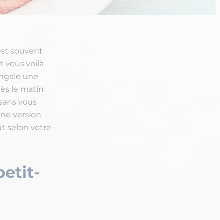
est souvent
t vous voilà
ingale une
dès le matin
 sans vous
une version
t selon votre
etit-