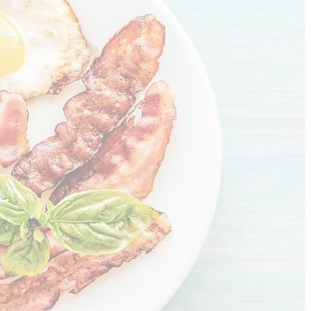
n
PERFORMANCE SPORTIVE
Améliorer ses performances
E
Résister à l'effort
Mieux récupérer