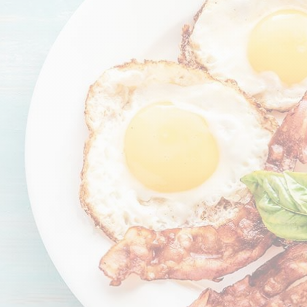
CRÉATINES
Keto
Maltodextrine
Bruleur de Graisse
Détoxifiants
Électrolytes et hydratatio
 Créatine
Stress
BOOSTERS
Vitamines
 Gainer
Sommeil
Minéraux
D'ENTRAINEMENT
 Acides Aminés
Mémoire et concentration
Décontractants
 Pré workout
Pré-workout
musculaires
POIDS
FITNESS
 des suppléments
Shooters
tes
aisses
Raffermir et tonifier
BRÛLEURS DE GRAISS
 Nutrition
ntre
Affiner sa silhouette
ANABOLISANTS NATURELS
 Alimentaires
isses
Booster ses séances
NUTRITION VEGAN
Boosters de testostérone
ls Nutrition
Boosters de GH
NUTRITION
GABA
Tribulus
BIOLOGIQUE
ZMA