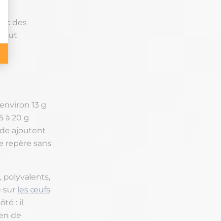
vec des
 peut
environ 13 g
5 à 20 g
nde ajoutent
e repère sans
, polyvalents,
é sur
les œufs
é : il
ien de