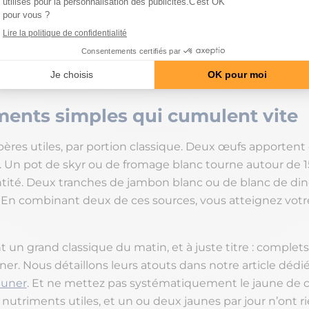
à 30 g de protéines au petit-déjeuner se fait très bien a
rants. Pas besoin de poudre pour y arriver, même si elle
 matins pressés.
ments simples qui cumulent vite
ères utiles, par portion classique. Deux œufs apportent 
. Un pot de skyr ou de fromage blanc tourne autour de 1
ntité. Deux tranches de jambon blanc ou de blanc de di
. En combinant deux de ces sources, vous atteignez votr
 un grand classique du matin, et à juste titre : complets
siner. Nous détaillons leurs atouts dans notre article dédi
euner
. Et ne mettez pas systématiquement le jaune de côt
nutriments utiles, et un ou deux jaunes par jour n’ont r