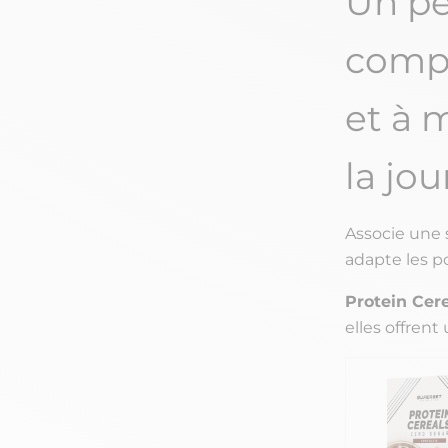
Un pe
compl
et à m
la jou
Associe une s
adapte les po
Protein Cere
elles offrent