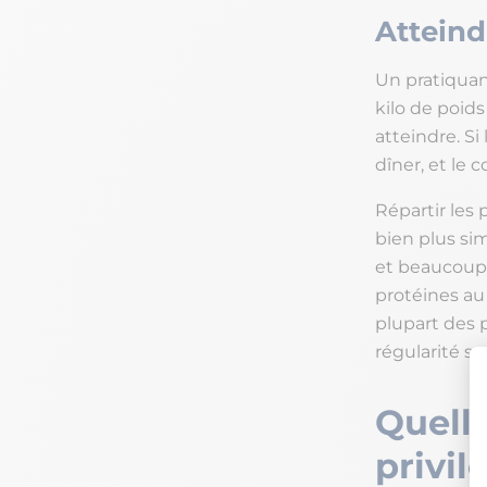
Atteind
Un pratiquan
kilo de poids 
atteindre. Si
dîner, et le
Répartir les 
bien plus sim
et beaucou
protéines au 
plupart des p
régularité su
Quell
privil