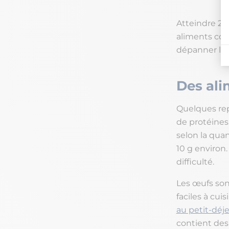
Atteindre 20 
aliments cou
dépanner les
Des ali
Quelques rep
de protéines
selon la qua
10 g environ
difficulté.
Les œufs sont
faciles à cui
au petit-déj
contient des 