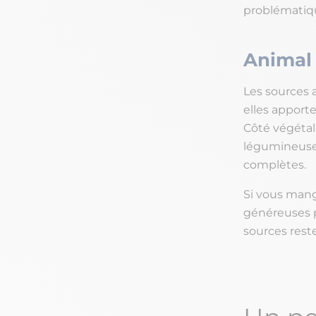
problématiq
Animal 
Les sources a
elles apporte
Côté végétal,
légumineuses,
complètes.
Si vous mang
généreuses p
sources rest