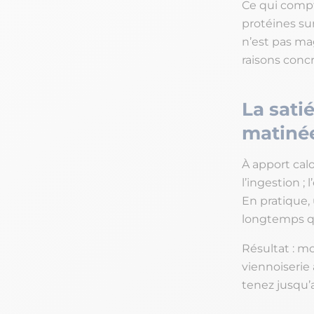
Ce qui compt
protéines sur
n’est pas ma
raisons concr
La sati
matiné
À apport calo
l’ingestion ; 
En pratique,
longtemps q
Résultat : m
viennoiserie 
tenez jusqu’a