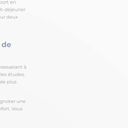
port en
tit-déjeuner
our deux
 de
rassasiant à
 les études.
ale plus
rignoter une
nfort. Vous