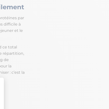
cilement
protéines par
 difficile à
éjeuner et le
d ce total
 répartition,
 g de
our la
ser : c’est la