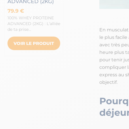
ADVANCED (2KG)
79.9 €
100% WHEY PROTEINE
ADVANCED (2KG) : L'alliée
de ta prise…
En musculatio
le plus facil
VOIR LE PRODUIT
avec très pe
heure plus ta
pour tenir j
compliquer l
express au s
objectif.
Pourqu
déjeu