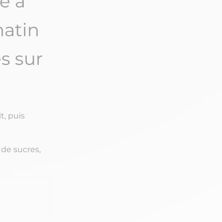
e à
matin
s sur
t, puis
 de sucres,