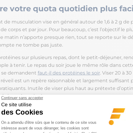
re votre quota quotidien plus fa
t de musculation vise en général autour de 1,6 à 2 g de 
de corps et par jour. Pour beaucoup, c’est l’objectif le plus
 le matin n’apporte presque rien, tout se reporte sur le d
 compte ne tombe pas juste.
protéines sur plusieurs repas, dont le petit-déjeuner, ren
ple à tenir. Le repas du soir joue le même rôle dans cette
p se demandent
faut-il des protéines le soir
. Viser 20 à 30
réveil est un repère raisonnable et largement suffisant p
ratiquants. Inutile de viser plus haut au prétexte d’optimi
r la journée qui prime.
es sources de protéines
égier le matin ?