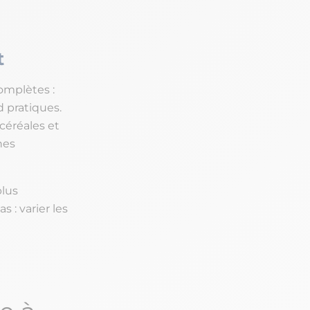
t
omplètes :
d pratiques.
 céréales et
nes
plus
 : varier les