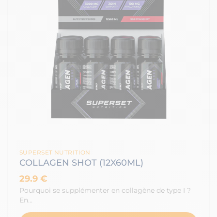
SUPERSET NUTRITION
COLLAGEN SHOT (12X60ML)
29.9 €
Pourquoi se supplémenter en collagène de type I ?
En…