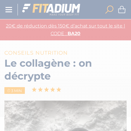
20€ de réduction dès 150€ d’achat sur tout le site |
CODE :
BA20
CONSEILS NUTRITION
Le collagène : on
décrypte
3 MIN