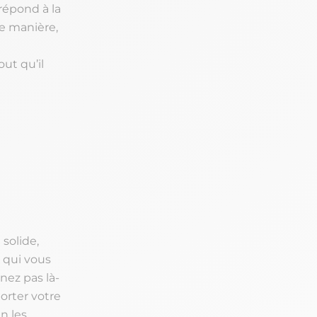
 répond à la
e manière,
out qu’il
 solide,
 qui vous
nez pas là-
porter votre
n les