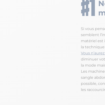
N
m
Si vous pens
semblent l’i
matériel est i
la technique
Vous n’aurez
diminuer vot
la mode mais 
Les machines
sangle abdom
possible, con
les raccourc