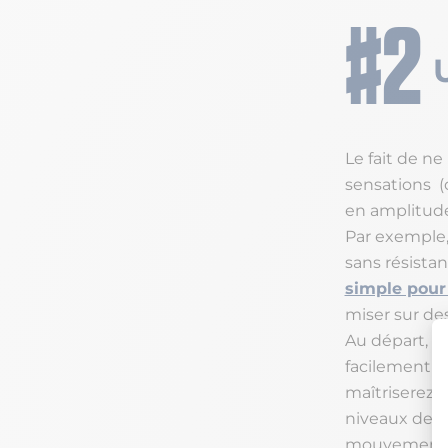
Le fait de n
sensations (d
en amplitud
Par exemple, s
sans résistan
simple pour
miser sur de
Au départ, vo
facilement e
maîtriserez 
niveaux de ré
mouvements li