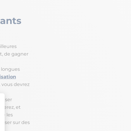
tants
illeures
rt, de gagner
es longues
isation
, vous devrez
aliser
serez, et
sé les
asser sur des