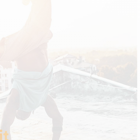
n
PERFORMANCE SPORTIVE
Améliorer ses performances
E
Résister à l'effort
Mieux récupérer