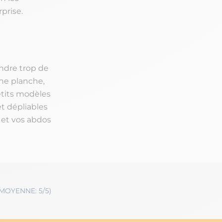
rprise.
endre trop de
une planche,
etits modèles
et dépliables
d et vos abdos
 MOYENNE: 5/5)