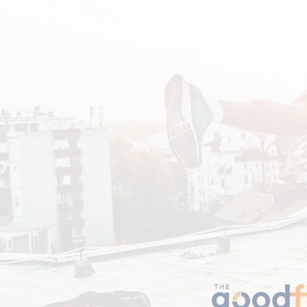
CRÉATINES
Keto
Maltodextrine
Bruleur de Graisse
Détoxifiants
Électrolytes et hydratatio
 Créatine
Stress
BOOSTERS
Vitamines
 Gainer
Sommeil
Minéraux
D'ENTRAINEMENT
 Acides Aminés
Mémoire et concentration
Décontractants
 Pré workout
Pré-workout
musculaires
POIDS
FITNESS
 des suppléments
Shooters
tes
aisses
Raffermir et tonifier
BRÛLEURS DE GRAISS
 Nutrition
ntre
Affiner sa silhouette
ANABOLISANTS NATURELS
 Alimentaires
isses
Booster ses séances
NUTRITION VEGAN
Boosters de testostérone
ls Nutrition
Boosters de GH
NUTRITION
GABA
Tribulus
BIOLOGIQUE
ZMA