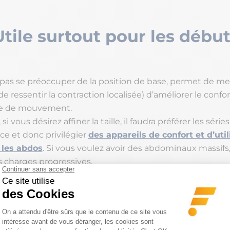
Utile surtout pour les débu
e pas se préoccuper de la position de base, permet de me
e ressentir la contraction localisée) d’améliorer le confo
e de mouvement.
i vous désirez affiner la taille, il faudra préférer les séri
ce et donc privilégier
des appareils de confort et d’util
 les abdos
. Si vous voulez avoir des abdominaux massifs
s charges progressives.
us apprécierez les appareils de guidage, pour pouvoir ré
t régulièrement vos abdos. Ensuite, lorsque vous progres
les mouvements, arrivera un moment où vous aurez épui
sistance propres à votre appareil, vous pourrez alors rep
bres et ajouter des lests pour corser la difficulté.