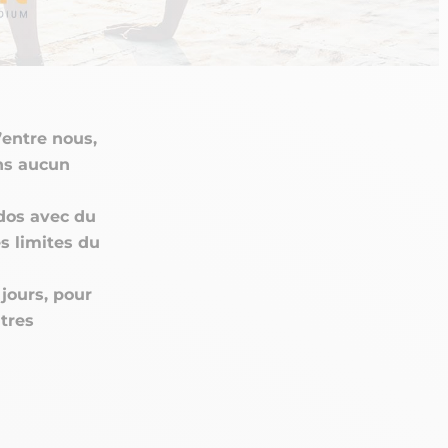
’entre nous,
ans aucun
dos avec du
es limites du
jours, pour
tres