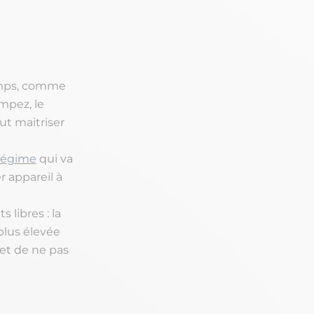
temps, comme
mpez, le
aut maitriser
 régime
qui va
r appareil à
libres : la
plus élevée
 et de ne pas