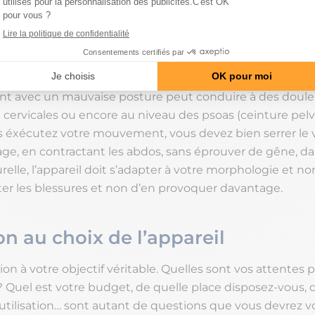
es
n régler votre appareil si celui-ci comporte des réglages,
t avec un mauvaise posture peut conduire à des doule
 cervicales ou encore au niveau des psoas (ceinture pelv
 éxécutez votre mouvement, vous devez bien serrer le 
age, en contractant les abdos, sans éprouver de gêne, d
relle, l’appareil doit s’adapter à votre morphologie et non
iter les blessures et non d’en provoquer davantage.
on au choix de l’appareil
ion à votre objectif véritable. Quelles sont vos attentes p
? Quel est votre budget, de quelle place disposez-vous, q
utilisation… sont autant de questions que vous devrez v