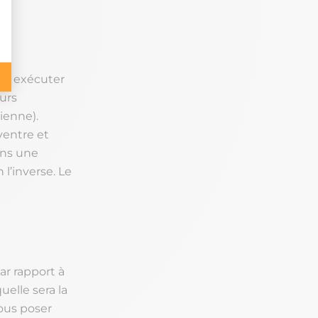
 car exécuter
urs
ienne).
ventre et
ans une
 l’inverse. Le
ar rapport à
uelle sera la
ous poser