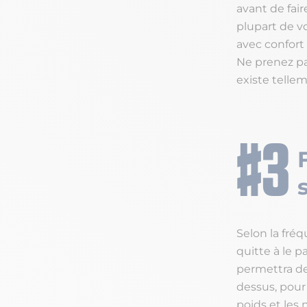
avant de fair
plupart de v
avec confort e
Ne prenez pas
existe telle
Selon la fréq
quitte à le 
permettra de 
dessus, pour 
poids et les 