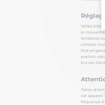
Réglag
Veillez à bie
le mouvemen
lombaires ou
Lorsque vous
être en gain
position natu
but est d’év
Attenti
Faites attent
cet appareil 
fréquence d’