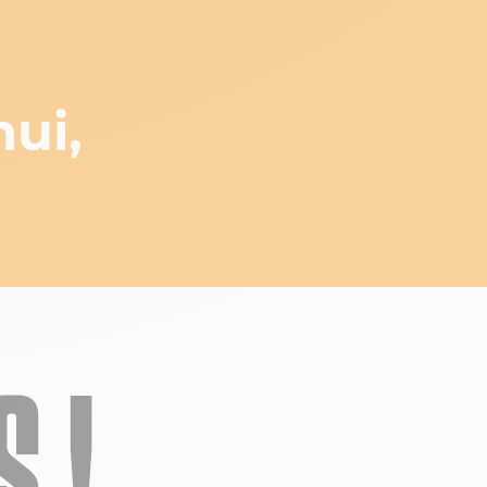
ui,
 !