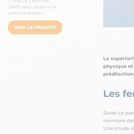
L’OMEGA 3 MAX (90
CAPS) pour soutenir ta
santé cardiaque…
VOIR LE PRODUIT
La supériori
physique et
prédilection
Les f
Serait-ce par
mémoire des
Une étude du