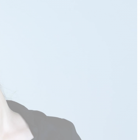
n
PERFORMANCE SPORTIVE
Améliorer ses performances
E
Résister à l'effort
Mieux récupérer