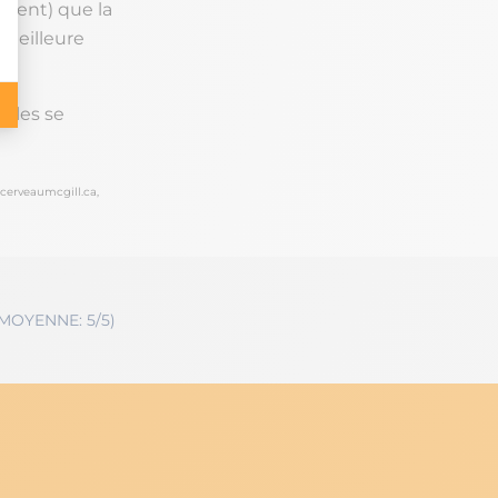
ment) que la
 meilleure
elles se
cerveaumcgill.ca,
 MOYENNE: 5/5)