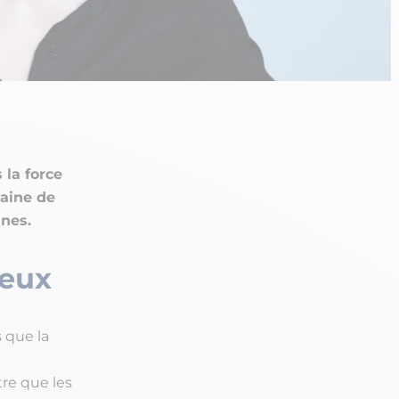
 la force
aine de
ines.
ieux
 que la
re que les