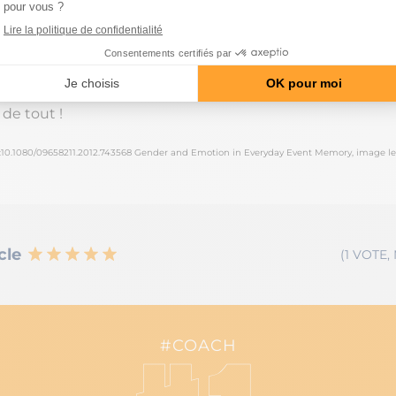
 la mémoire épisodique (événements vécus personnelle
s genres se fait sentir. Elles ont le souci du détail et une
émorisation liée aux relations sociales.
ute la raison pour laquelle les femmes sont rancunières, 
de tout !
10.1080/09658211.2012.743568 Gender and Emotion in Everyday Event Memory, image le
cle
(1 VOTE,
#COACH