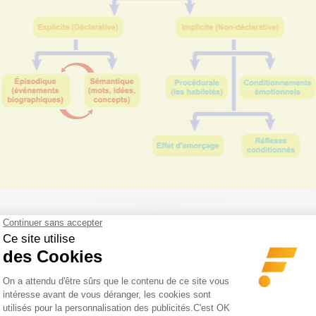
 consigne était la même, comparés aux hommes, les fe
 un plus grand nombre de détails lors de la phase d’enc
onserver ces détails et de les ressortir, de façon très pré
ppel de ce souvenir. C’est durant cette phase de retran