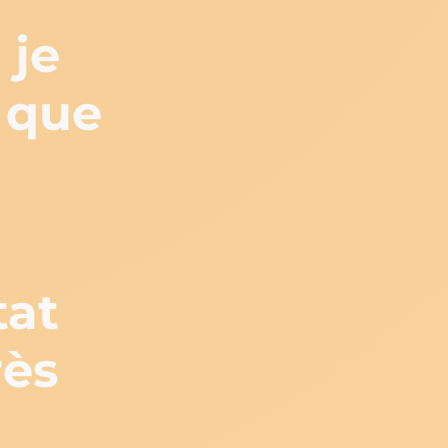
 je
 que
tat
rès