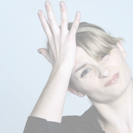
CRÉATINES
Keto
Maltodextrine
Bruleur de Graisse
Détoxifiants
Électrolytes et hydratatio
 Créatine
Stress
BOOSTERS
Vitamines
 Gainer
Sommeil
Minéraux
D'ENTRAINEMENT
 Acides Aminés
Mémoire et concentration
Décontractants
 Pré workout
Pré-workout
musculaires
POIDS
FITNESS
 des suppléments
Shooters
tes
aisses
Raffermir et tonifier
BRÛLEURS DE GRAISS
 Nutrition
ntre
Affiner sa silhouette
ANABOLISANTS NATURELS
 Alimentaires
isses
Booster ses séances
NUTRITION VEGAN
Boosters de testostérone
ls Nutrition
Boosters de GH
NUTRITION
GABA
Tribulus
BIOLOGIQUE
ZMA