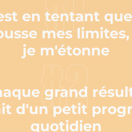
#1
est en tentant que
ousse mes limites,
je m'étonne
#2
aque grand résul
it d'un petit prog
quotidien