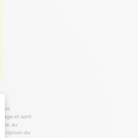
mmes
odage et sont
cise, au
scription du