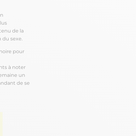
en
lus
tenu de la
n du sexe.
moire pour
nts à noter
 semaine un
mandant de se