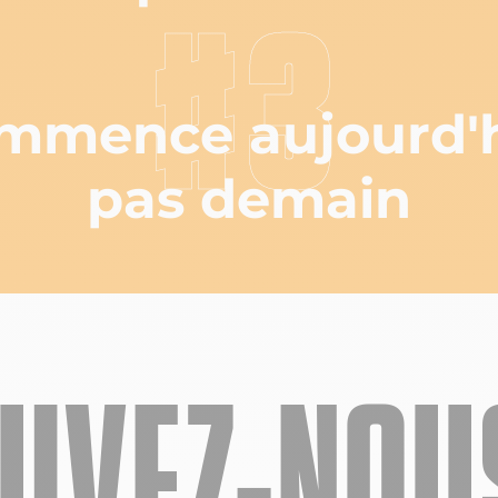
#3
mmence aujourd'h
pas demain
UIVEZ-NOUS