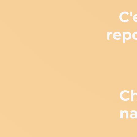
C'
rep
Ch
na