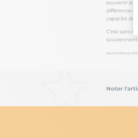
souvenir sur
différence de
capacité de m
C’est sans do
souviennent 
Source Memory DOI:
Noter l'arti