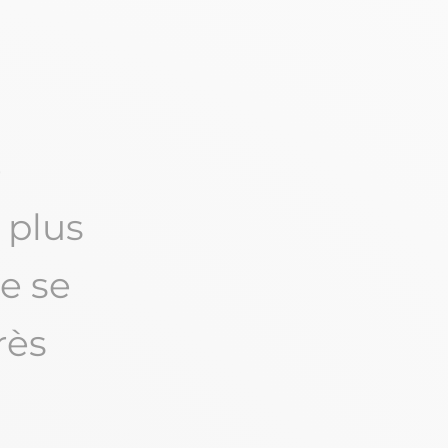
e
 plus
ce se
rès