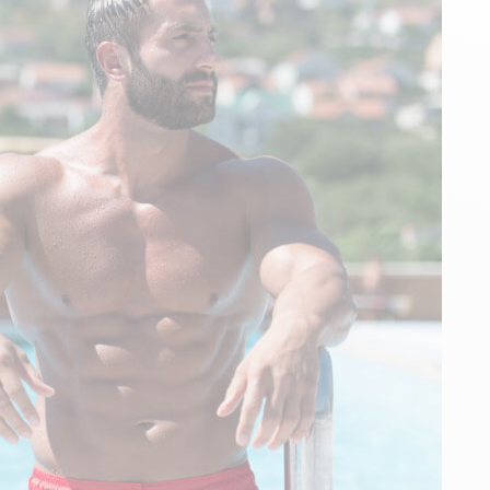
n
PERFORMANCE SPORTIVE
Améliorer ses performances
E
Résister à l'effort
Mieux récupérer