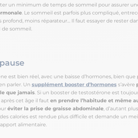
pecter un minimum de temps de sommeil pour assurer u
ormonale
. Le sommeil est parfois plus compliqué, entre
s profond, moins réparateur… Il faut essayer de rester d
H de sommeil.
opause
 est bien réel, avec une baisse d’hormones, bien que
’en parler. Un
supplément booster d’hormones
s’avère
le que jamais
. Si un booster de testostérone est toujour
 après cet âge il faut
en prendre l’habitude et même 
our
éviter la prise de graisse abdominale
, d’autant plu
es calories est rendue plus difficile et demande un mei
’apport alimentaire.