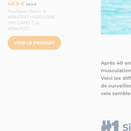
49.9 €
59.9 €
Pourquoi choisir le
XENATEST HARDCORE
(100 CAPS) ? Le
XENATEST…
VOIR LE PRODUIT
Après 40 ans
musculation 
Voici les di
de surveille
cela semble 
S