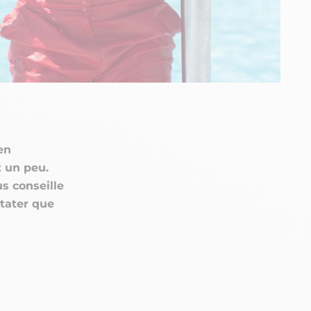
en
t un peu.
s conseille
stater que