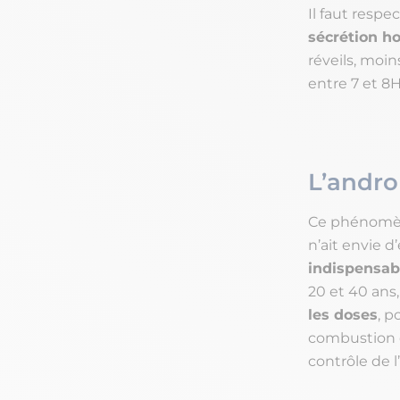
Il faut res
sécrétion h
réveils, moin
entre 7 et 8
L’andr
Ce phénomène
n’ait envie d
indispensab
20 et 40 ans,
les doses
, p
combustion d
contrôle de l