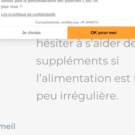
éviter de sauter u
repas. Il ne faut p
hésiter à s’aider d
suppléments si
l’alimentation est
peu irrégulière.
meil