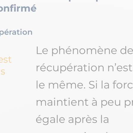
onfirmé
pération
Le phénomène d
est
récupération n’est
s
le même. Si la for
maintient à peu p
égale après la