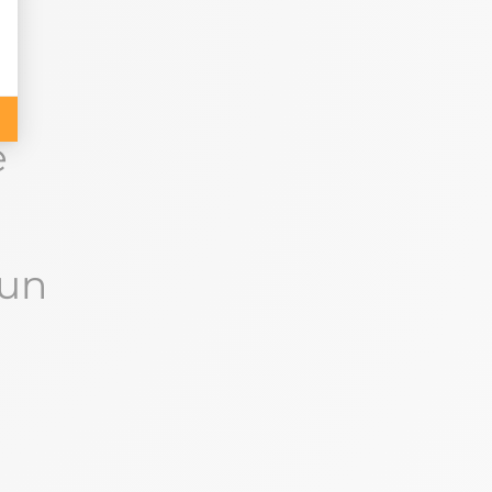
n
as
e
 un