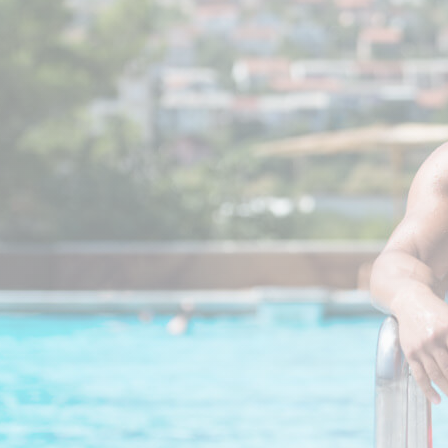
CRÉATINES
Keto
Maltodextrine
Bruleur de Graisse
Détoxifiants
Électrolytes et hydratatio
 Créatine
Stress
BOOSTERS
Vitamines
 Gainer
Sommeil
Minéraux
D'ENTRAINEMENT
 Acides Aminés
Mémoire et concentration
Décontractants
 Pré workout
Pré-workout
musculaires
POIDS
FITNESS
 des suppléments
Shooters
tes
aisses
Raffermir et tonifier
BRÛLEURS DE GRAISS
 Nutrition
ntre
Affiner sa silhouette
ANABOLISANTS NATURELS
 Alimentaires
isses
Booster ses séances
NUTRITION VEGAN
Boosters de testostérone
ls Nutrition
Boosters de GH
NUTRITION
GABA
Tribulus
BIOLOGIQUE
ZMA