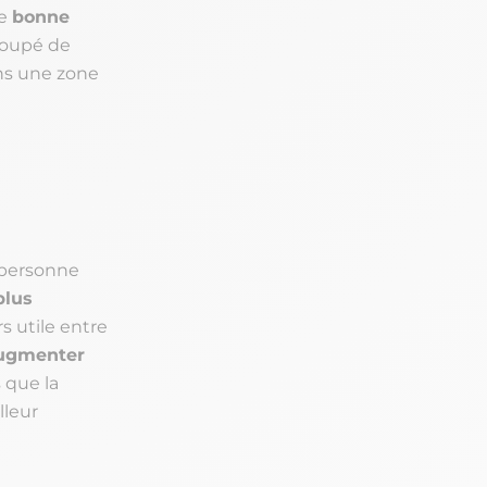
ne
bonne
coupé de
ans une zone
 personne
plus
s utile entre
augmenter
s que la
lleur