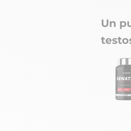
Un pu
testo