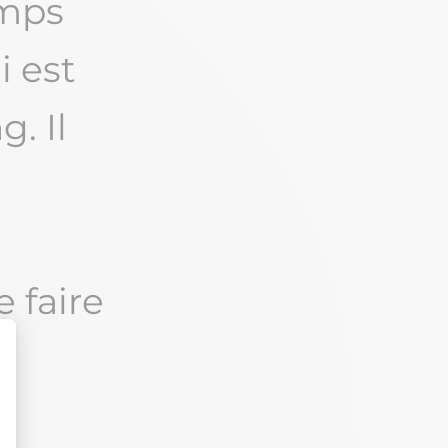
emps
i est
. Il
e faire