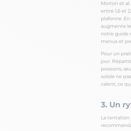
Morton et al.
entre 1,6 et 
plafonne. En 
augmente le 
notre guide
menus et pré
Pour un prat
jour. Réparti
poissons, œu
solide ne pas
calent, ce qui
3. Un r
La tentation 
recommandatio