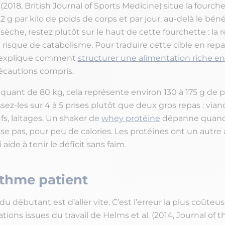
 (2018, British Journal of Sports Medicine) situe la fourche
2,2 g par kilo de poids de corps et par jour, au-delà le bén
sèche, restez plutôt sur le haut de cette fourchette : la r
risque de catabolisme. Pour traduire cette cible en repa
 explique comment
structurer une alimentation riche en
cautions compris.
iquant de 80 kg, cela représente environ 130 à 175 g de p
ssez-les sur 4 à 5 prises plutôt que deux gros repas : via
fs, laitages. Un shaker de
whey protéine
dépanne quand
se pas, pour peu de calories. Les protéines ont un autre a
 aide à tenir le déficit sans faim.
ythme patient
du débutant est d’aller vite. C’est l’erreur la plus coûteus
ns issues du travail de Helms et al. (2014, Journal of t