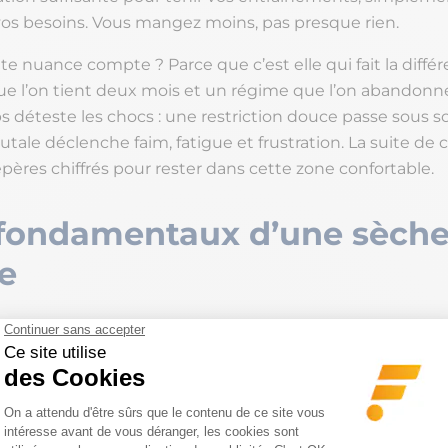
os besoins. Vous mangez moins, pas presque rien.
e nuance compte ? Parce que c’est elle qui fait la diffé
e l’on tient deux mois et un régime que l’on abandonn
ps déteste les chocs : une restriction douce passe sous s
rutale déclenche faim, fatigue et frustration. La suite de 
repères chiffrés pour rester dans cette zone confortable.
 fondamentaux d’une sèch
e
ultiplier les règles compliquées. Une sèche de débutant 
s. Maîtrisez-les, et vous avez 90 % du résultat.
lier
Le repère
Pour