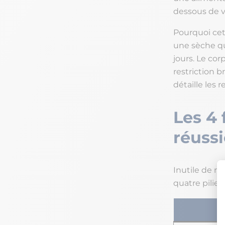
dessous de v
Pourquoi cett
une sèche qu
jours. Le cor
restriction b
détaille les 
Les 4
réussi
Inutile de m
quatre pilier
Pi