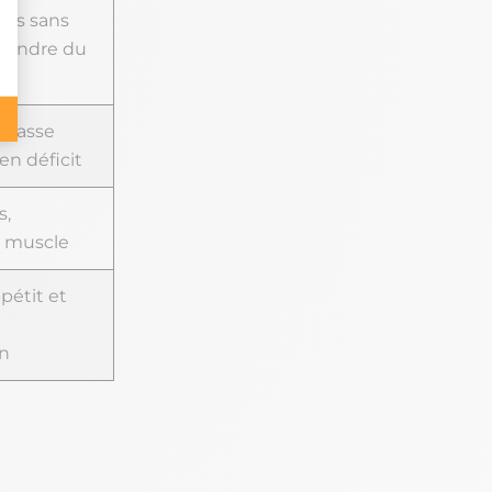
ras sans
 fondre du
 masse
en déficit
s,
e muscle
pétit et
n