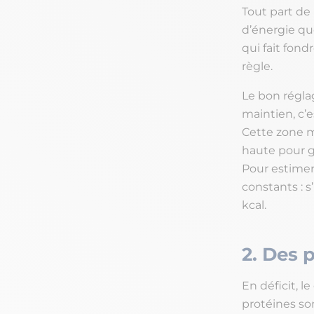
Tout part de
d’énergie qu
qui fait fon
règle.
Le bon régla
maintien, c’e
Cette zone m
haute pour ga
Pour estimer
constants : s
kcal.
2. Des 
En déficit, l
protéines so