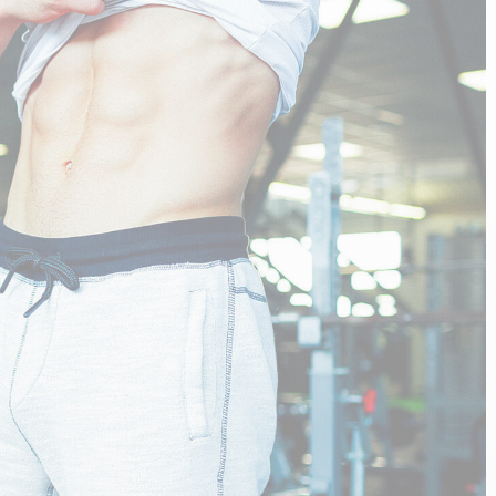
n
PERFORMANCE SPORTIVE
Améliorer ses performances
E
Résister à l'effort
Mieux récupérer