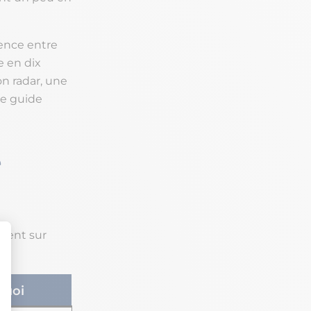
rence entre
e en dix
on radar, une
ce guide
e
tient sur
quoi