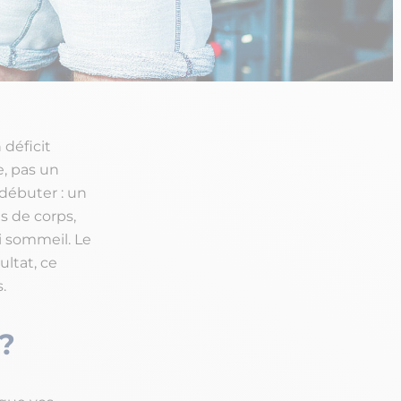
 déficit
, pas un
débuter : un
ds de corps,
i sommeil. Le
ultat, ce
.
?