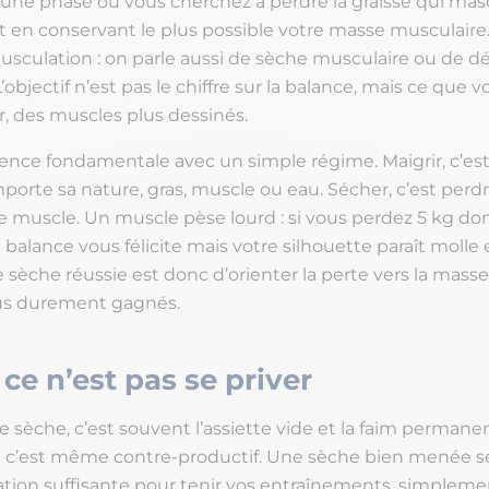
 une phase où vous cherchez à perdre la graisse qui ma
t en conservant le plus possible votre masse musculaire
usculation : on parle aussi de sèche musculaire ou de dé
’objectif n’est pas le chiffre sur la balance, mais ce que 
r, des muscles plus dessinés.
érence fondamentale avec un simple régime. Maigrir, c’es
porte sa nature, gras, muscle ou eau. Sécher, c’est perd
e muscle. Un muscle pèse lourd : si vous perdez 5 kg don
 balance vous félicite mais votre silhouette paraît molle e
 sèche réussie est donc d’orienter la perte vers la masse
sus durement gagnés.
 ce n’est pas se priver
 sèche, c’est souvent l’assiette vide et la faim permane
et c’est même contre-productif. Une sèche bien menée se
tion suffisante pour tenir vos entraînements, simplem