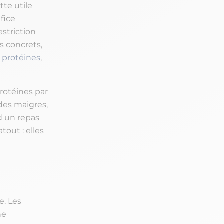
tte utile
éfice
estriction
s concrets,
 protéines
,
rotéines par
ndes maigres,
 un repas
tout : elles
e. Les
he