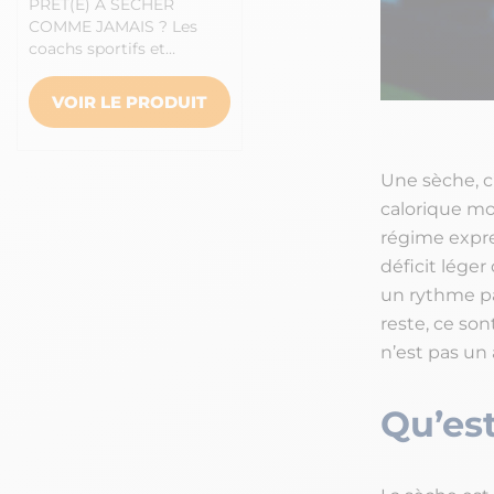
PRÊT(E) À SÉCHER
COMME JAMAIS ? Les
coachs sportifs et…
VOIR LE PRODUIT
Une sèche, c’
calorique mo
régime expre
déficit léger
un rythme pa
reste, ce son
n’est pas un 
Qu’est