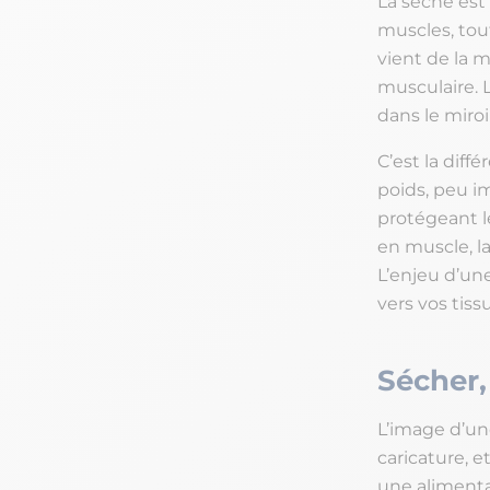
La sèche est
muscles, tou
vient de la m
musculaire. L
dans le miroi
C’est la diff
poids, peu im
protégeant l
en muscle, la
L’enjeu d’une
vers vos tis
Sécher,
L’image d’une
caricature, 
une alimenta