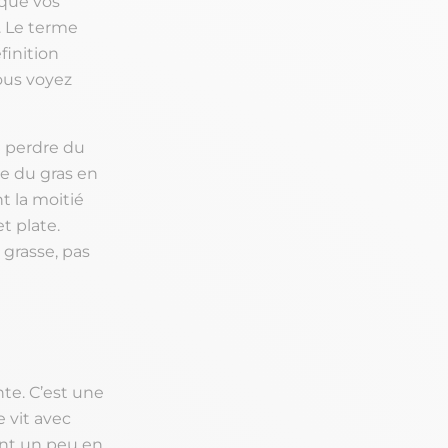
sque vos
. Le terme
finition
vous voyez
t perdre du
re du gras en
t la moitié
t plate.
 grasse, pas
nte. C’est une
 vit avec
ent un peu en