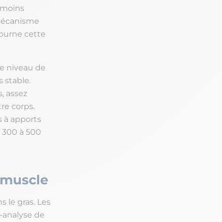
 moins
 mécanisme
tourne cette
re niveau de
s stable.
, assez
re corps.
s à apports
e 300 à 500
 muscle
s le gras. Les
a-analyse de