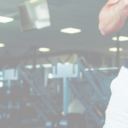
CRÉATINES
Keto
Maltodextrine
Bruleur de Graisse
Détoxifiants
Électrolytes et hydratatio
 Créatine
Stress
BOOSTERS
Vitamines
 Gainer
Sommeil
Minéraux
D'ENTRAINEMENT
 Acides Aminés
Mémoire et concentration
Décontractants
 Pré workout
Pré-workout
musculaires
POIDS
FITNESS
 des suppléments
Shooters
tes
aisses
Raffermir et tonifier
BRÛLEURS DE GRAISS
 Nutrition
ntre
Affiner sa silhouette
ANABOLISANTS NATURELS
 Alimentaires
isses
Booster ses séances
NUTRITION VEGAN
Boosters de testostérone
ls Nutrition
Boosters de GH
NUTRITION
GABA
Tribulus
BIOLOGIQUE
ZMA