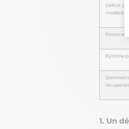
Déficit ca
modéré
Protéines
Rythme p
Sommeil 
récupérat
1. Un d