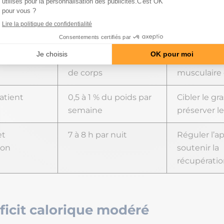
lorique
300 à 500 kcal sous le
Perdre du g
maintien
s’épuiser ni
muscle
 hautes
1,6 à 2,2 g/kg de poids
Protéger la
de corps
musculaire 
atient
0,5 à 1 % du poids par
Cibler le gra
semaine
préserver l
et
7 à 8 h par nuit
Réguler l’ap
ion
soutenir la
récupératio
éficit calorique modéré