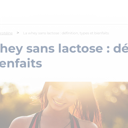
>
rotéine
La whey sans lactose : définition, types et bienfaits
hey sans lactose : dé
ienfaits