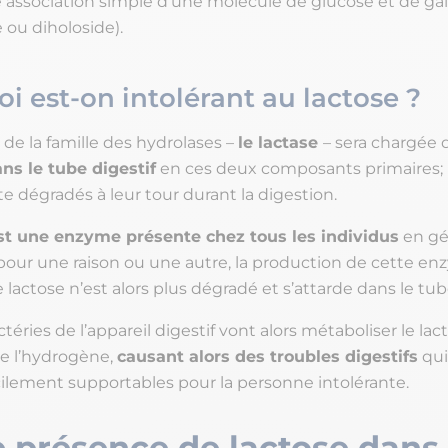
ne association simple d’une molécule de glucose et de ga
 ou diholoside).
i est-on intolérant au lactose ?
e la famille des hydrolases –
le lactase
– sera chargée
ans le tube digestif
en ces deux composants primaires; 
e dégradés à leur tour durant la digestion.
st une enzyme présente chez tous les individus
en gé
our une raison ou une autre, la production de cette enz
e lactose n’est alors plus dégradé et s’attarde dans le tube
téries de l’appareil digestif vont alors métaboliser le lac
e l’hydrogène,
causant alors des troubles digestifs
qui
icilement supportables pour la personne intolérante.
 présence de lactose dans 