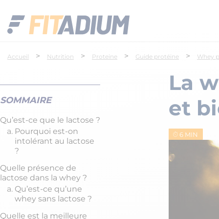
>
>
>
>
Accueil
Nutrition
Proteine
Guide protéine
Whey p
La w
SOMMAIRE
et b
Qu’est-ce que le lactose ?
Pourquoi est-on
6 MIN
intolérant au lactose
?
Quelle présence de
lactose dans la whey ?
Qu’est-ce qu’une
whey sans lactose ?
Quelle est la meilleure