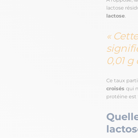
lactose résid
lactose
.
Cette
signif
0,01 g
Ce taux part
croisés
qui n
protéine est 
Quelle
lacto