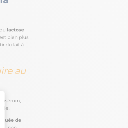
 du
lactose
est bien plus
ir du lait à
ire au
actosérum,
isée.
énuée de
f ou non,