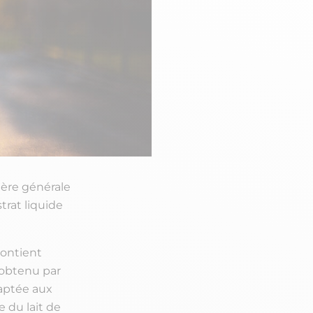
ière générale
trat liquide
contient
 obtenu par
daptée aux
 du lait de