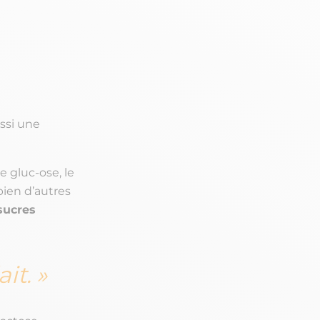
ussi une
e gluc-
ose
, le
bien d’autres
sucres
ait.