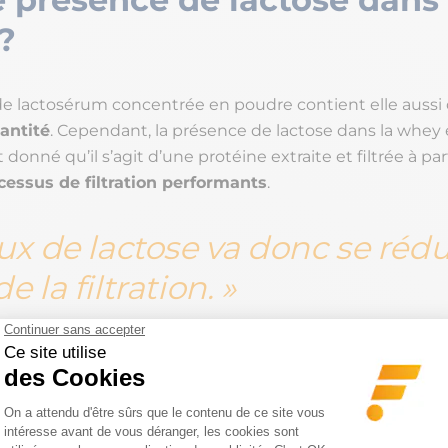
 ?
de lactosérum concentrée en poudre contient elle aussi
antité
. Cependant, la présence de lactose dans la whey 
donné qu’il s’agit d’une protéine extraite et filtrée à part
cessus de filtration performants
.
ux de lactose va donc se rédu
e la filtration.
a
caséine
, le substrat liquide qui l’entoure renferme le l
, la fameuse whey qui sera filtrée puis séchée et pulvér
e une protéine de lactosérum en poudre
pratiquement d
fonction de la qualité recherchée (concentrée, isolat nati