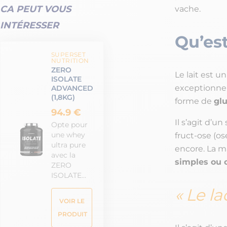
CA PEUT VOUS
vache.
INTÉRESSER
Qu’est
SUPERSET
NUTRITION
ZERO
Le lait est u
ISOLATE
exceptionnell
ADVANCED
(1,8KG)
forme de
glu
94.9 €
Il s’agit d’u
Opte pour
une whey
fruct-
ose
(ose
ultra pure
encore. La m
avec la
simples ou
ZERO
ISOLATE…
Le la
VOIR LE
PRODUIT