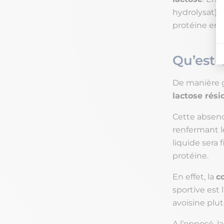
hydrolysat),
protéine en 
Qu’est-
De manière g
lactose rési
Cette absenc
renfermant le
liquide sera 
protéine.
En effet, la
c
sportive est
avoisine plut
A l’opposé, la