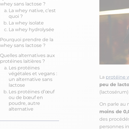
whey sans lactose ?
La whey native, c’est
quoi ?
La whey isolate
La whey hydrolysée
Pourquoi prendre de la
whey sans lactose ?
Quelles alternatives aux
protéines laitières ?
Les protéines
végétales et vegans :
La
protéine 
un alternative sans
peu de lacto
lactose
Les protéines d’œuf
(lactosérum) 
ou de bœuf en
poudre, autre
On parle au 
alternative
moins de 0,0
des procédés
personnes int