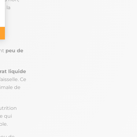
s la
ent
peu de
rat liquide
isselle. Ce
ximale de
trition
e qui
ple.
peu de