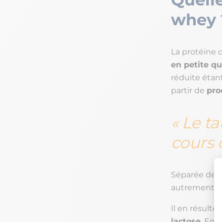
whey
La protéine 
en petite qu
réduite étant 
partir de
pro
Le ta
cours d
Séparée de l
autrement dit
Il en résult
lactose
. En 