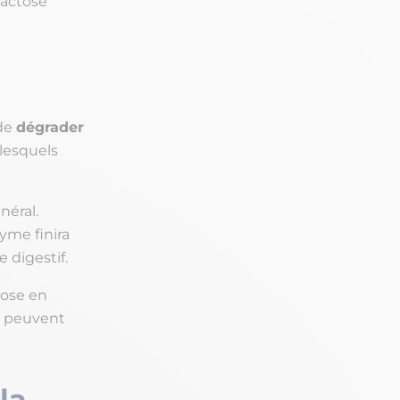
lactose
 de
dégrader
lesquels
néral.
yme finira
 digestif.
tose en
 peuvent
la