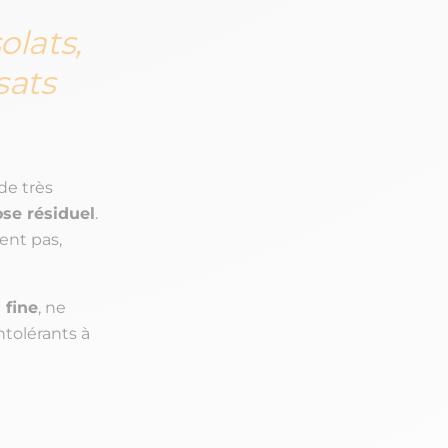
olats,
sats
de très
se résiduel
.
ent pas,
 fine
, ne
ntolérants à