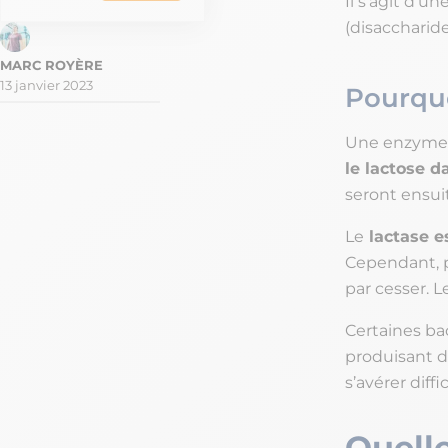
Il s’agit d’u
(disaccharide
13 janvier 2023
Pourquo
Une enzyme d
le lactose d
seront ensuit
Le
lactase e
Cependant, p
par cesser. L
Certaines bac
produisant d
s’avérer diff
Quelle