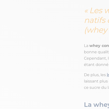
Les w
natifs
(whey 
La
whey con
bonne qualit
Cependant, l
étant donné la
De plus, les
i
laissant plus
ce sucre du la
La whey