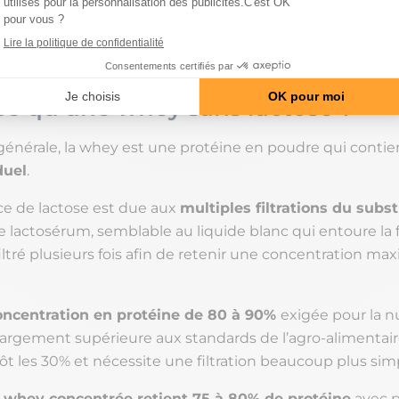
le taux de lactose restant sera plus ou moins élevé
dan
poudre finale.
ce qu’une whey sans lactose ?
énérale, la whey est une protéine en poudre qui conti
duel
.
e de lactose est due aux
multiples filtrations du subst
 lactosérum, semblable au liquide blanc qui entoure la fa
filtré plusieurs fois afin de retenir une concentration ma
oncentration en protéine de 80 à 90%
exigée pour la nu
 largement supérieure aux standards de l’agro-alimentair
ôt les 30% et nécessite une filtration beaucoup plus sim
whey concentrée retient 75 à 80% de protéine
avec 