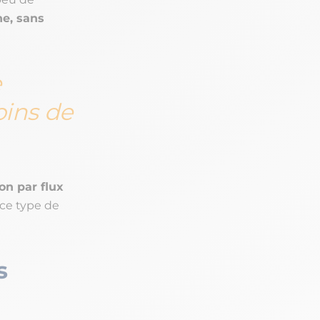
ne, sans
e
oins de
ion par flux
 ce type de
s