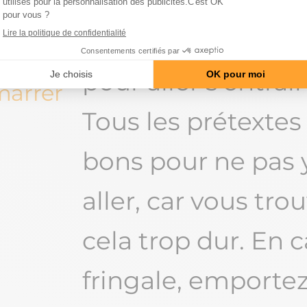
matin, difficile de
r
trouver la motivat
t idéal
pour aller s’entrai
marrer
Tous les prétextes
bons pour ne pas 
aller, car vous tro
cela trop dur. En 
fringale, emporte