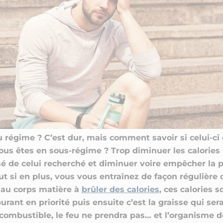
CRÉATINES
Keto
Maltodextrine
Bruleur de Graisse
Détoxifiants
Électrolytes et hydratatio
 Créatine
Stress
BOOSTERS
Vitamines
 Gainer
Sommeil
Minéraux
D'ENTRAINEMENT
 Acides Aminés
Mémoire et concentration
Décontractants
 Pré workout
Pré-workout
musculaires
POIDS
FITNESS
 des suppléments
Shooters
tes
aisses
Raffermir et tonifier
BRÛLEURS DE GRAISS
 Nutrition
ntre
Affiner sa silhouette
ANABOLISANTS NATURELS
 Alimentaires
isses
Booster ses séances
NUTRITION VEGAN
Boosters de testostérone
ls Nutrition
Boosters de GH
NUTRITION
GABA
Tribulus
BIOLOGIQUE
ZMA
 régime ? C’est dur, mais comment savoir si celui-ci 
 vous êtes en sous-régime ? Trop diminuer les calories
rsé de celui recherché et diminuer voire empêcher la 
ut si en plus, vous vous entraînez de façon régulière o
 au corps matière à
brûler des calories
, ces calories s
ant en priorité puis ensuite c’est la graisse qui sera 
ombustible, le feu ne prendra pas… et l’organisme