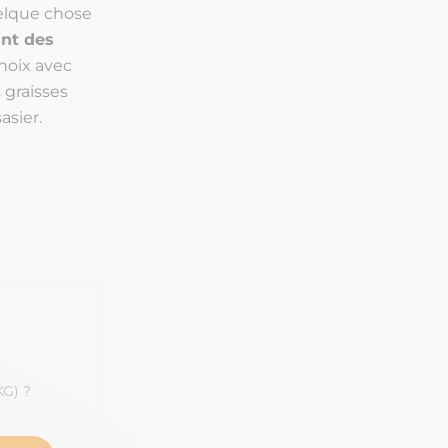
elque chose
ant des
noix avec
 graisses
asier.
KG) ?