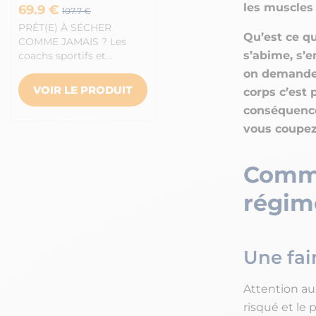
les muscles 
69.9 €
107.7 €
PRÊT(E) À SÉCHER
Qu’est ce q
COMME JAMAIS ? Les
s’abime, s’
coachs sportifs et…
on demande 
VOIR LE PRODUIT
corps c’est 
conséquences
vous coupez 
Commen
régim
Une fa
Attention a
risqué et le