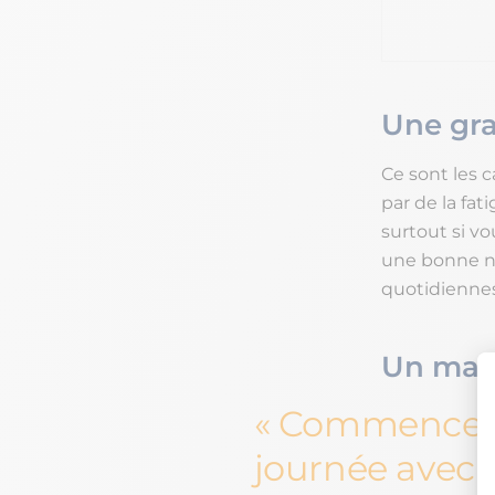
Une gra
Ce sont les c
par de la fa
surtout si vo
une bonne nu
quotidiennes
Un manq
Commencez 
journée avec 