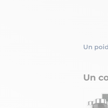
Un poid
Un c