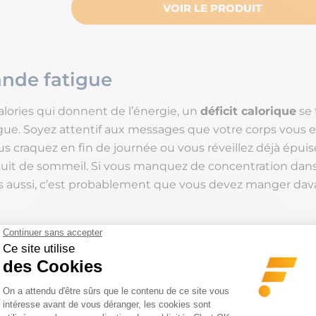
VOIR LE PRODUIT
nde fatigue
alories qui donnent de l’énergie, un
déficit calorique
se 
tigue. Soyez attentif aux messages que votre corps vous e
us craquez en fin de journée ou vous réveillez déjà épuis
it de sommeil. Si vous manquez de concentration dans
 aussi, c’est probablement que vous devez manger dav
ue de motivation à l’entrainem
la
Déjà fatigué dès l
un