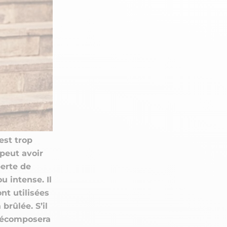
n
PERFORMANCE SPORTIVE
Améliorer ses performances
E
Résister à l'effort
Mieux récupérer
est trop
 peut avoir
perte de
u intense. Il
ont utilisées
brûlée. S’il
 décomposera