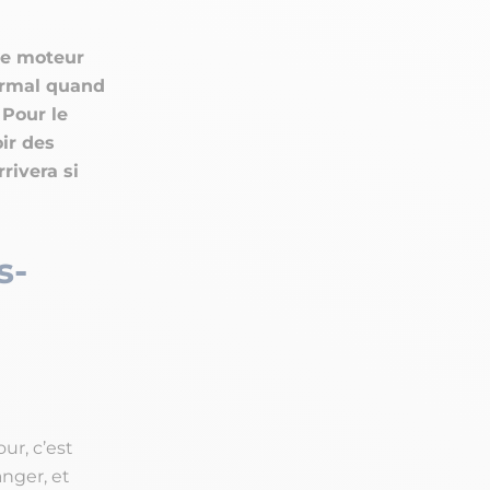
Le moteur
ormal quand
 Pour le
oir des
rivera si
s-
ur, c’est
nger, et