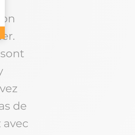
ion
ner.
 sont
y
uvez
cas de
z avec