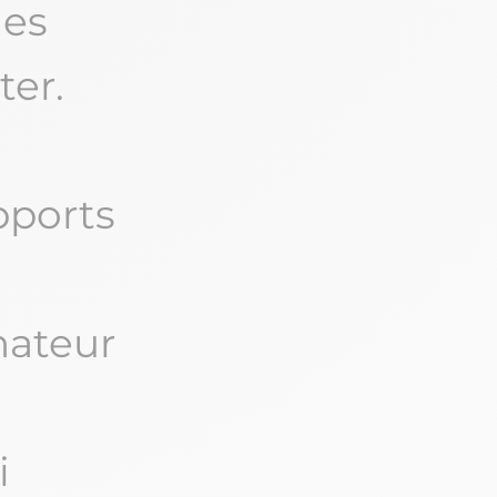
des
er.
pports
ateur
i