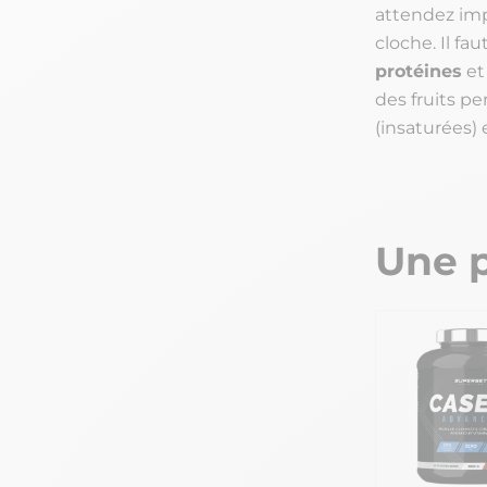
attendez imp
cloche. Il f
protéines
et
des fruits p
(insaturées) 
Une p