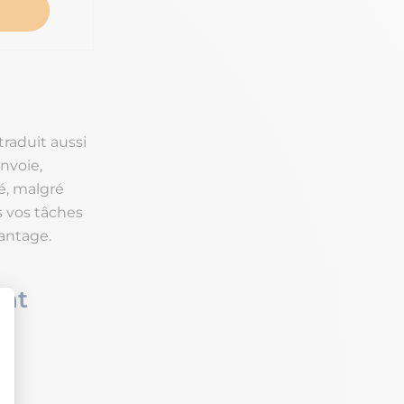
traduit aussi
nvoie,
é, malgré
 vos tâches
antage.
ent
e