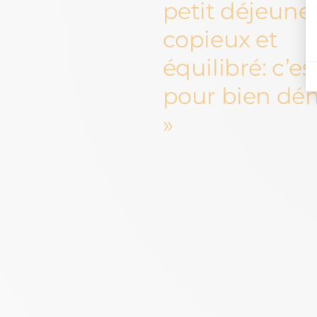
petit déjeune
copieux et
équilibré: c’es
pour bien dé