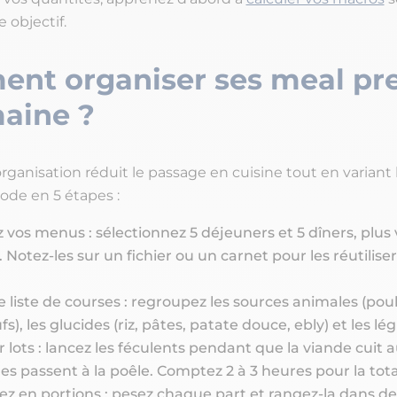
e objectif.
nt organiser ses meal pr
maine ?
anisation réduit le passage en cuisine tout en variant le
ode en 5 étapes :
z vos menus : sélectionnez 5 déjeuners et 5 dîners, plus 
. Notez-les sur un fichier ou un carnet pour les réutiliser
e liste de courses : regroupez les sources animales (poul
s), les glucides (riz, pâtes, patate douce, ebly) et les l
r lots : lancez les féculents pendant que la viande cuit 
es passent à la poêle. Comptez 2 à 3 heures pour la total
ez en portions : pesez chaque part et rangez-la dans de