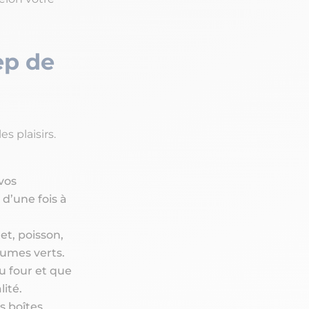
ep de
s plaisirs.
vos
 d’une fois à
et, poisson,
égumes verts.
au four et que
ité.
s boîtes