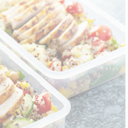
n
PERFORMANCE SPORTIVE
Améliorer ses performances
E
Résister à l'effort
Mieux récupérer