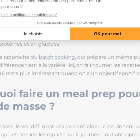
 ou préparation de repas à l’avance, consiste à cuisiner 
up puis à les répartir en portions individuelles. L’objectif 
oviser au dernier moment et garantir à chaque prise un
protéines et en glucides.
se rapproche du
batch cooking
, qui prépare un même pl
ifférence tient à la variété : ici, on fait tourner les recette
ui reste plus intéressant quand on a un objectif sportif p
oi faire un meal prep pour
 de masse ?
asse, le vrai défi n’est pas de s’entraîner : c’est de tenir 
ique et de bien les répartir sur la journée. Tout anticiper