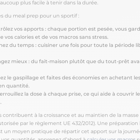
aucoup plus facile à tenir dans la durée.
s du meal prep pour un sportif :
rôlez vos apports : chaque portion est pesée, vous gard
 vos calories et de vos macros sans stress.
ez du temps : cuisiner une fois pour toute la période li
ez mieux : du fait-maison plutôt que du tout-prêt avalé
tez le gaspillage et faites des économies en achetant le
en quantité.
rrouillez la dose à chaque prise, ce qui aide à couvrir l
.
s contribuent à la croissance et au maintien de la masse
autorisée par le règlement UE 432/2012). Une préparation
t un moyen pratique de répartir cet apport sur la journée
vos quantités, apprenez d’abord à
calculer vos macros
s