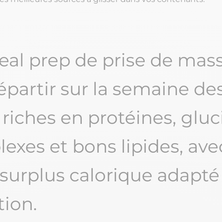
al prep de prise de mas
répartir sur la semaine de
 riches en protéines, gluc
exes et bons lipides, ave
 surplus calorique adapté
tion.