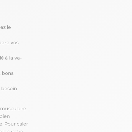
ez le
bère vos
 à la va-
s bons
e besoin
 musculaire
 bien
. Pour caler
elon votre