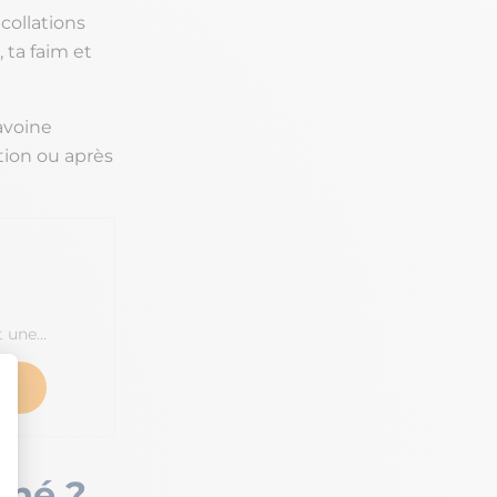
collations
 ta faim et
avoine
tion ou après
t une…
iné ?