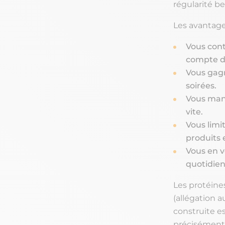
régularité be
Les avantage
Vous cont
compte de
Vous gagn
soirées.
Vous mang
vite.
Vous limi
produits 
Vous en ve
quotidien
Les protéine
(allégation 
construite es
précisément 