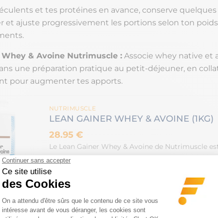
féculents et tes protéines en avance, conserve quelques 
er et ajuste progressivement les portions selon ton poids,
ments.
 Whey & Avoine Nutrimuscle :
Associe whey native et 
ans une préparation pratique au petit-déjeuner, en colla
nt pour augmenter tes apports.
NUTRIMUSCLE
LEAN GAINER WHEY & AVOINE (1KG)
28.95 €
Le Lean Gainer Whey & Avoine de Nutrimuscle es
VOIR LE PRODUIT
-ce que le meal prep proté