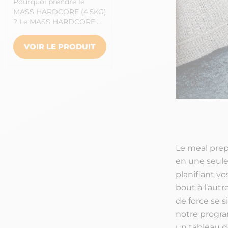
Pourquoi prendre le
MASS HARDCORE (4,5KG)
? Le MASS HARDCORE…
VOIR LE PRODUIT
Le meal prep 
en une seule 
planifiant v
bout à l’autr
de force se s
notre progra
un tableau d