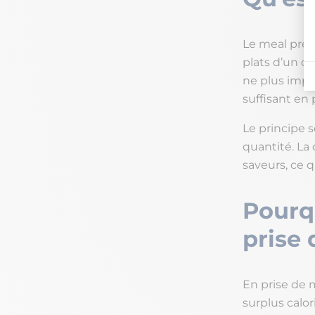
Le meal prep,
plats d’un co
ne plus impr
suffisant en 
Le principe 
quantité. La d
saveurs, ce q
Pourqu
prise
En prise de m
surplus calor