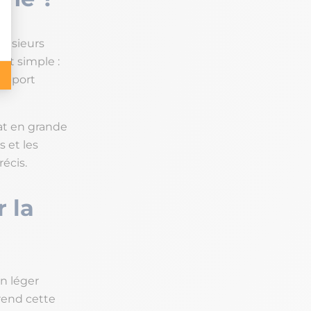
plusieurs
est simple :
 apport
at en grande
s et les
récis.
 la
un léger
 rend cette