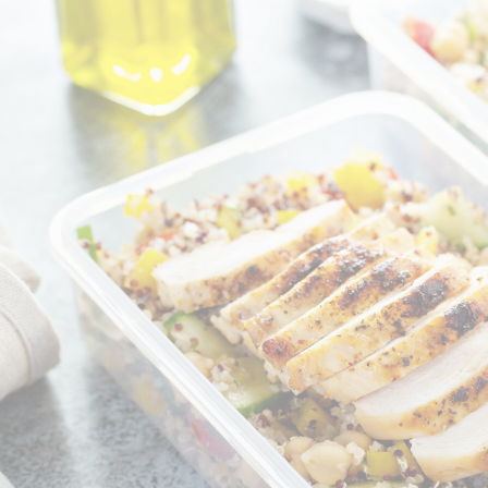
CRÉATINES
Keto
Maltodextrine
Bruleur de Graisse
Détoxifiants
Électrolytes et hydratatio
 Créatine
Stress
BOOSTERS
Vitamines
 Gainer
Sommeil
Minéraux
D'ENTRAINEMENT
 Acides Aminés
Mémoire et concentration
Décontractants
 Pré workout
Pré-workout
musculaires
POIDS
FITNESS
 des suppléments
Shooters
tes
aisses
Raffermir et tonifier
BRÛLEURS DE GRAISS
 Nutrition
ntre
Affiner sa silhouette
ANABOLISANTS NATURELS
 Alimentaires
isses
Booster ses séances
NUTRITION VEGAN
Boosters de testostérone
ls Nutrition
Boosters de GH
NUTRITION
GABA
Tribulus
BIOLOGIQUE
ZMA