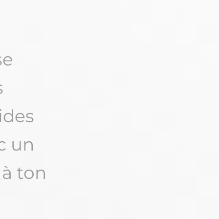
se
s
ides
c un
 à ton