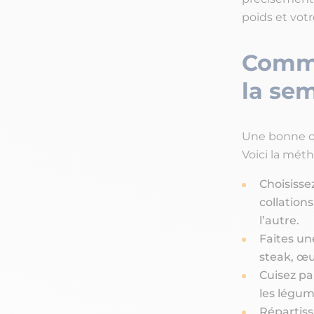
poids et votr
Comme
la se
Une bonne org
Voici la méth
Choisisse
collations
l’autre.
Faites un
steak, œuf
Cuisez pa
les légum
Répartiss