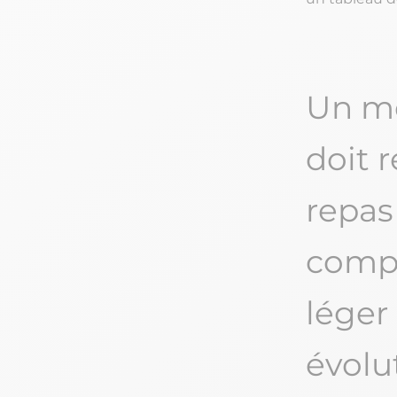
Un me
doit 
repas
compl
léger
évolu