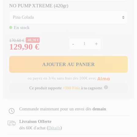
NO PUMP XTREME (420gr)
En stock
Prix Normal
170,60 €
-40,70 €
-
+
129,90 €
Prix
AJOUTER AU PANIER
ou payez en 3/4x sans frais dès 100€ avec
Ce produit rapporte
+390 Fitiz
à ta cagnotte.
Commande maintenant pour un envoi dès
demain
.
Livraison Offerte
(
)
dès 60€ d'achat
Détails