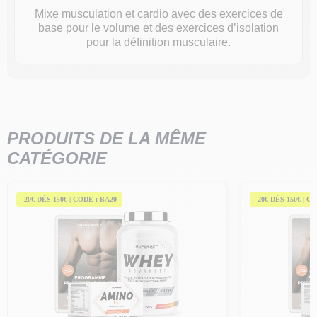
Mixe musculation et cardio avec des exercices de
base pour le volume et des exercices d’isolation
pour la définition musculaire.
PRODUITS DE LA MÊME
CATÉGORIE
-20€ DÈS 150€ | CODE : BA20
-20€ DÈS 150€ | C