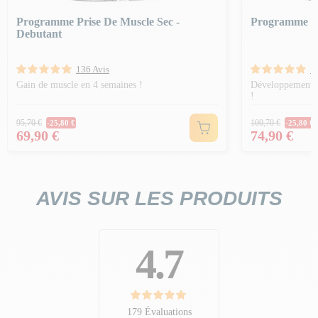
Programme Prise De Muscle Sec -
Programme Pr
Debutant
136 Avis
1
Gain de muscle en 4 semaines !
Développement m
!
Prix Normal
Prix Norm
95,70 €
100,70 €
-25,80 €
-25,80 €
Prix
Prix
69,90 €
74,90 €
AVIS SUR LES PRODUITS
4.7
179 Évaluations