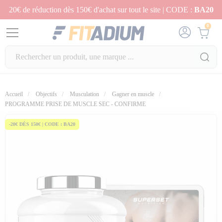
20€ de réduction dès 150€ d'achat sur tout le site | CODE :
BA20
0
Accueil
Objectifs
Musculation
Gagner en muscle
fullscreen
fullscreen
PROGRAMME PRISE DE MUSCLE SEC - CONFIRME
-20€ DÈS 150€ | CODE : BA20