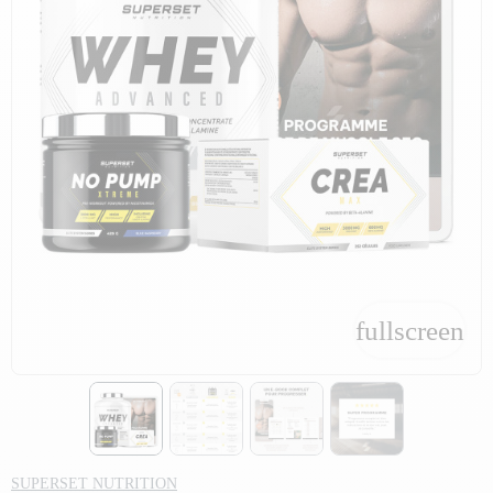
fullscreen
fullscreen
SUPERSET NUTRITION