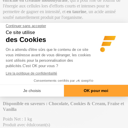
enrichie en créatine monohydrate
, qui a pour rôle de fournir de
l'énergie aux cellules lors d'efforts courts et intenses pour te
permettre de gagner en intensité, et
en taurine
, un
acide aminé
soufré naturellement produit par l'organisme.
Gain Bolic 6000 (1kg)
est considéré comme un excellent gainer,
notamment parce qu'il propose une
proportion parfaite en
glucides et lipides pour une prise de poids rapide
. Ce
weight
gainer
de la marque Olimp est un supplément
alimentaire qui
t'apporte une importante quantité de calories pour te permettre de
gagner en poids de corps, tout en complétant tes apports protidiques
au cours de la journée.
Tu souhaites
maintenir ta masse musculaire
existante ?
Gagner
en performance
et fournir des
efforts musculaires plus intenses
?
Gain Bolic 6000 de Olimp
est le gainer à intégrer dans ta diète si tu
souhaites prendre du poids tout en préservant ton intégrité
musculaire.
Disponible en saveurs : Chocolate, Cookies & Cream, Fraise et
Vanilla
Poids Net : 1 kg
Produit avec édulcorant(s)