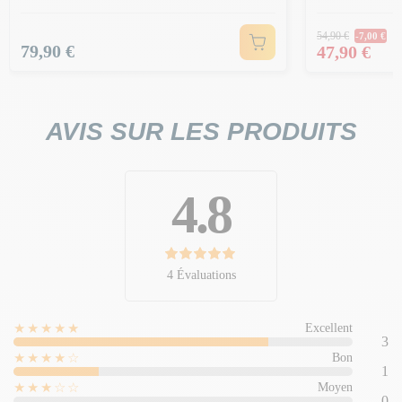
Prix Norm
54,90 €
-7,00 €
Prix
Prix
79,90 €
47,90 €
AVIS SUR LES PRODUITS
4.8
4 Évaluations
★★★★★
Excellent
3
★★★★☆
Bon
1
★★★☆☆
Moyen
0