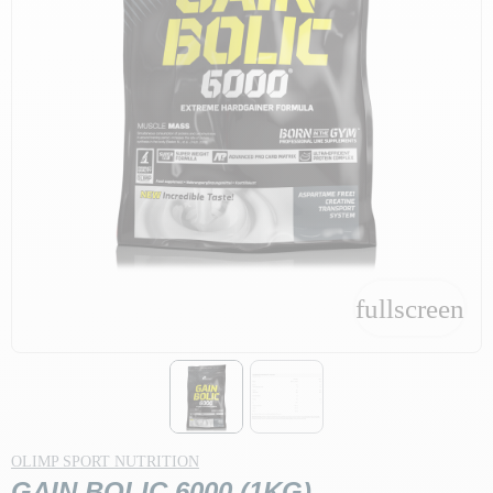
fullscreen
fullscreen
OLIMP SPORT NUTRITION
GAIN BOLIC 6000 (1KG)