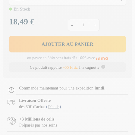
En Stock
18,49 €
Prix
-
+
AJOUTER AU PANIER
ou payez en 3/4x sans frais dès 100€ avec
Ce produit rapporte
+55 Fitiz
à ta cagnotte.
Commande maintenant pour une expédition
lundi
.
Livraison Offerte
(
)
dès 60€ d'achat
Détails
+3 Millions de colis
Préparés par nos soins