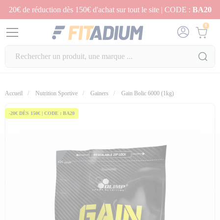
20€ de réduction dès 150€ d'achat sur tout le site | CODE :
BA20
0
Accueil
Nutrition Sportive
Gainers
Gain Bolic 6000 (1kg)
-20€ DÈS 150€ | CODE : BA20