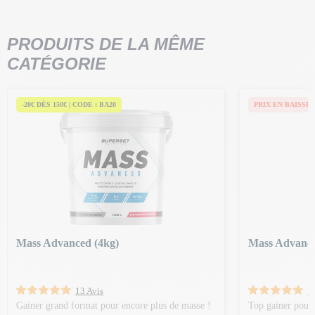
PRODUITS DE LA MÊME
CATÉGORIE
-20€ DÈS 150€ | CODE : BA20
PRIX EN BAISSE
Mass Advanced (4kg)
Mass Advance
13 Avis
1
Gainer grand format pour encore plus de masse !
Top gainer pour 