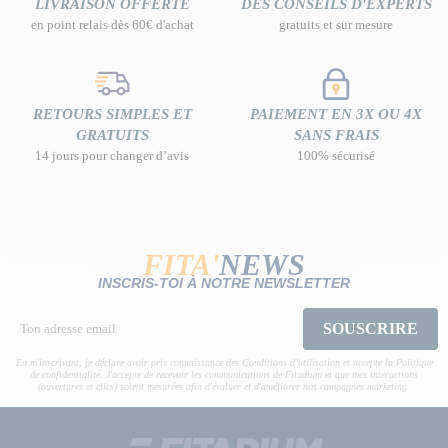
LIVRAISON OFFERTE
DES CONSEILS D'EXPERTS
en point relais dès 60€ d'achat
gratuits et sur mesure
RETOURS SIMPLES ET
PAIEMENT EN 3X OU 4X
GRATUITS
SANS FRAIS
14 jours pour changer d’avis
100% sécurisé
FITA'
NEWS
INSCRIS-TOI À NOTRE NEWSLETTER
SOUSCRIRE
En m'inscrivant, je déclare avoir pris connaissance des Conditions d’utilisation et accepte la Politique
de confidentialité. J'accepte de recevoir les communications de Fitadium et que mes interactions
(ouvertures et clics) soient mesurées afin d'évaluer et d'améliorer nos campagnes marketing.