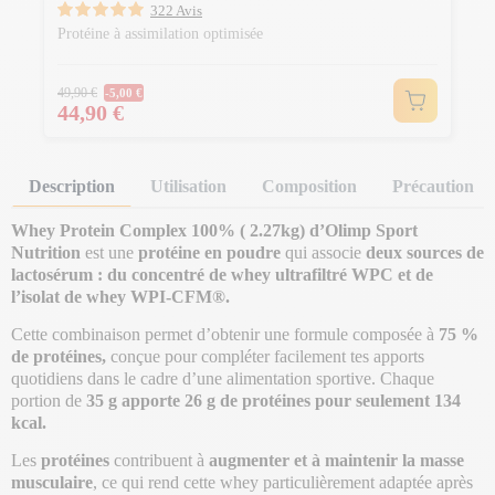
322 Avis
Protéine à assimilation optimisée
Prix Normal
49,90 €
-5,00 €
Prix
44,90 €
Description
Utilisation
Composition
Précaution
Whey Protein Complex 100% ( 2.27kg) d’Olimp Sport
Nutrition
est une
protéine en poudre
qui associe
deux sources de
lactosérum : du concentré de whey ultrafiltré WPC et de
l’isolat de whey WPI-CFM®.
Cette combinaison permet d’obtenir une formule composée à
75 %
de protéines,
conçue pour compléter facilement tes apports
quotidiens dans le cadre d’une alimentation sportive. Chaque
portion de
35 g apporte 26 g de protéines pour seulement 134
kcal.
Les
protéines
contribuent à
augmenter et à maintenir la masse
musculaire
, ce qui rend cette whey particulièrement adaptée après