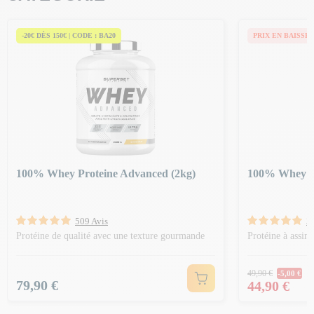
-20€ DÈS 150€ | CODE : BA20
PRIX EN BAISSE
100% Whey Proteine Advanced (2kg)
100% Whey Pr
509 Avis
3
Protéine de qualité avec une texture gourmande
Protéine à assim
Prix Norm
49,90 €
-5,00 €
Prix
Prix
79,90 €
44,90 €