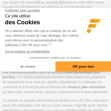
une séance de musculation, au petit-déjeuner ou entre deux repas
lorsque ton alimentation ne suffit pas à couvrir tes besoins.
Son profil nutritionnel reste maîtrisé avec
3,9 g de glucides, dont
seulement 1,4 g de sucres, ainsi que 1,5 g de matières grasses
par shaker.
Tu profites ainsi d’une
source protéinée polyvalente
qui peut accompagner une
prise de muscle
comme une
alimentation plus contrôlée, à condition de l’intégrer à tes besoins
énergétiques globaux.
La formule fournit naturellement un
profil complet en acides
aminés
. Une dose apporte notamment environ
2,8 g de leucine, 1,7
g d’isoleucine et 1,6 g de valine, soit environ 6,1 g de BCAA
naturellement présents.
Elle contient également près de
4,9 g d’acide glutamique par
portion
. Ces acides aminés proviennent directement des protéines
de lactosérum et ne sont pas ajoutés séparément. Le mélange de
concentré et d’isolat permet d’obtenir une
texture plus onctueuse
qu’une whey isolate seule, tout en conservant une bonne miscibilité.
La poudre se prépare rapidement au shaker avec de l’eau, mais peut
aussi être mélangée à du lait ou à une boisson végétale pour obtenir
une boisson plus crémeuse. Les valeurs nutritionnelles du liquide