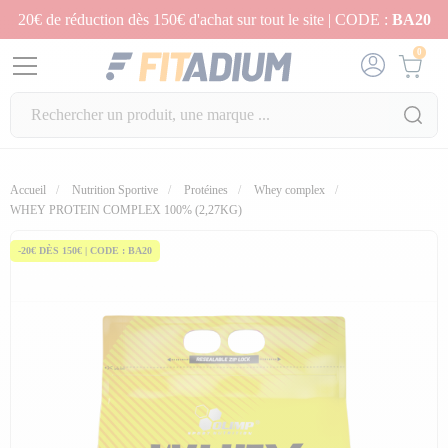
20€ de réduction dès 150€ d'achat sur tout le site | CODE :
BA20
0
Accueil
Nutrition Sportive
Protéines
Whey complex
fullscreen
fullscreen
fullscreen
WHEY PROTEIN COMPLEX 100% (2,27KG)
-20€ DÈS 150€ | CODE : BA20