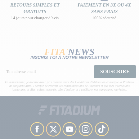
RETOURS SIMPLES ET
PAIEMENT EN 3X OU 4X
GRATUITS
SANS FRAIS
14 jours pour changer d’avis
100% sécurisé
FITA'
NEWS
INSCRIS-TOI À NOTRE NEWSLETTER
SOUSCRIRE
En m'inscrivant, je déclare avoir pris connaissance des Conditions d’utilisation et accepte la Politique
de confidentialité. J'accepte de recevoir les communications de Fitadium et que mes interactions
(ouvertures et clics) soient mesurées afin d'évaluer et d'améliorer nos campagnes marketing.