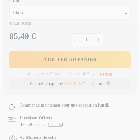
Goût
En Stock
85,49 €
Prix
-
+
AJOUTER AU PANIER
ou payez en 3/4x sans frais dès 100€ avec
Ce produit rapporte
+256 Fitiz
à ta cagnotte.
Commande maintenant pour une expédition
lundi
.
Livraison Offerte
(
)
dès 60€ d'achat
Détails
+3 Millions de colis