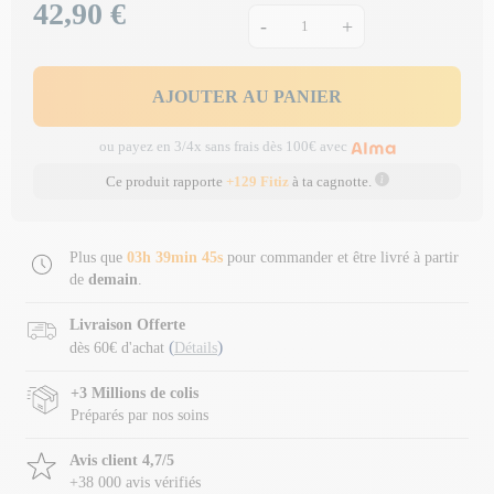
42,90 €
Prix
-
+
AJOUTER AU PANIER
ou payez en 3/4x sans frais dès 100€ avec
Ce produit rapporte
+129 Fitiz
à ta cagnotte.
Plus que
03h 39min 44s
pour commander et être livré à partir
de
demain
.
Livraison Offerte
(
)
dès 60€ d'achat
Détails
+3 Millions de colis
Préparés par nos soins
Avis client 4,7/5
+38 000 avis vérifiés