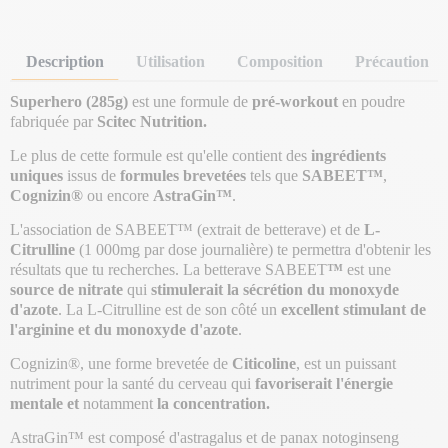
Description
Utilisation
Composition
Précaution
Superhero (285g)
est une formule de
pré-workout
en poudre
fabriquée par
Scitec Nutrition.
Le plus de cette formule est qu'elle contient des
ingrédients
uniques
issus de
formules brevetées
tels que
SABEET™
,
Cognizin®
ou encore
AstraGin™
.
L'association de SABEET™ (extrait de betterave) et de
L-
Citrulline
(1 000mg par dose journalière) te permettra d'obtenir les
résultats que tu recherches. La betterave SABEET
™
est une
source de nitrate
qui
stimulerait la
sécrétion du monoxyde
d'azote
. La L-Citrulline est de son côté un
excellent stimulant de
l'arginine et du monoxyde d'azote
.
Cognizin®, une forme brevetée de
Citicoline
, est un puissant
nutriment pour la santé du cerveau qui
favoriserait l'énergie
mentale et
notamment
la concentration.
AstraGin™ est composé d'astragalus et de panax notoginseng