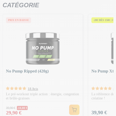
CATÉGORIE
PRIX EN BAISSE
-20€ DÈS 150€ | C
No Pump Ripped (420g)
No Pump Xtre
18 Avis
4
Le pré-workout triple action : énergie, congestion
La référence des
et brûle-graisses
créatine !
Prix Normal
39,90 €
-10,00 €
Prix
Prix
39,90 €
29,90 €