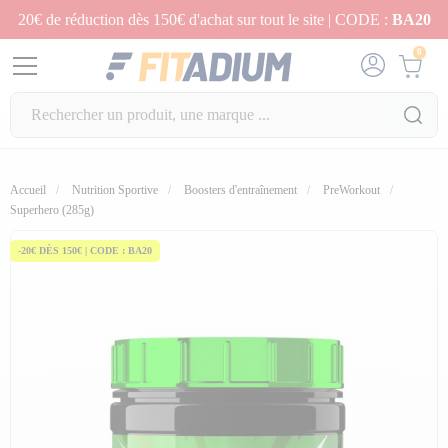
20€ de réduction dès 150€ d'achat sur tout le site | CODE :
BA20
0
Accueil
Nutrition Sportive
Boosters d'entraînement
PreWorkout
Superhero (285g)
-20€ DÈS 150€ | CODE : BA20