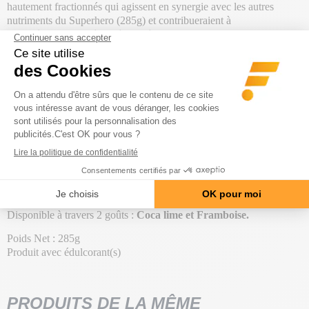
hautement fractionnés qui agissent en synergie avec les autres
nutriments du Superhero (285g) et contribueraient à
un
environnement intestinal sain
.
Enfin, ce pré-workout est une formule complète qui contient
également de la
vitamine C
, du
guarana
, et du
thé vert
.
La vitamine C contribue au
bon fonctionnement de ton système
immunitaire
. Les
300 mg
de caféine provoquent une
action
stimulante
qui te permet d'obtenir une
meilleure concentration
et
avantage la bonne connexion cerveau - muscles
. La taurine est
particulièrement intéressante en cas d'activité physique car elle
réduit le catabolisme
et
accroît la force de concentration du
muscle
. Elle participe aussi à augmenter la
récupération et les
performances physiques
.
Disponible à travers 2 goûts :
Coca lime
et Framboise.
Poids Net : 285g
Produit avec édulcorant(s)
PRODUITS DE LA MÊME