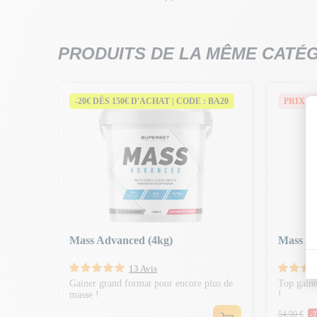
PRODUITS DE LA MÊME CATÉ
 BA20
-20€ DÈS 150€ D'ACHAT | CODE : BA20
PRIX E
on corps
Mass Advanced (4kg)
Mass Ad
13 Avis
Gainer grand format pour encore plus de
Top gaine
masse !
!
Prix 
54,90 €
-7