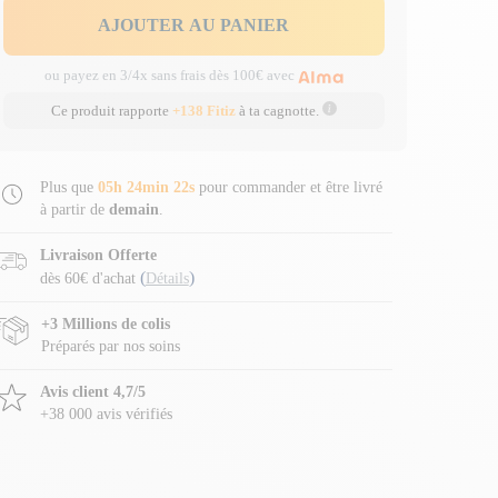
AJOUTER AU PANIER
ou payez en 3/4x sans frais dès 100€ avec
Ce produit rapporte
+138 Fitiz
à ta cagnotte.
Plus que
05h 24min 22s
pour commander et être livré
à partir de
demain
.
Livraison Offerte
(
)
dès 60€ d'achat
Détails
+3 Millions de colis
Préparés par nos soins
Avis client 4,7/5
+38 000 avis vérifiés