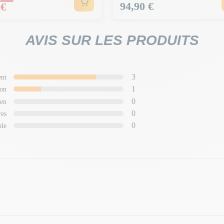
Prix
94,90 €
 €
AVIS SUR LES PRODUITS
3
ent
1
on
0
en
0
res
0
ble