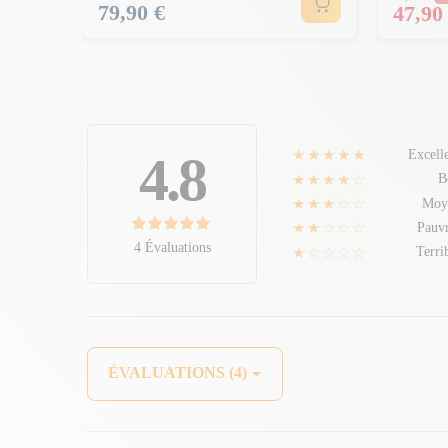
Prix
79,90 €
Prix
47,90
★★★★★
4.8
Excell
★★★★☆
B
★★★☆☆
Moy
★★☆☆☆
Pauv
4 Évaluations
★☆☆☆☆
Terri
ÉVALUATIONS (4)