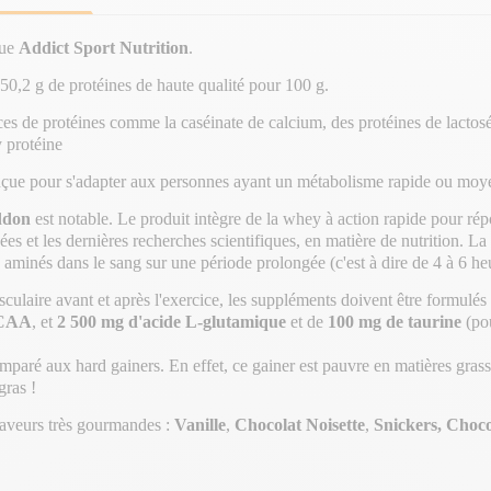
que
Addict Sport Nutrition
.
t 50,2 g de protéines de haute qualité pour 100 g.
de protéines comme la caséinate de calcium, des protéines de lactoséru
 protéine
conçue pour s'adapter aux personnes ayant un métabolisme rapide ou moy
ddon
est notable. Le produit intègre de la whey à action rapide pour rép
cées et les dernières recherches scientifiques, en matière de nutrition.
s aminés dans le sang sur une période prolongée (c'est à dire de 4 à 6 he
ulaire avant et après l'exercice, les suppléments doivent être formulés
BCAA
, et
2 500 mg d'acide L-glutamique
et de
100 mg de taurine
(po
mparé aux hard gainers. En effet, ce gainer est pauvre en matières gras
gras !
saveurs très gourmandes :
Vanille
,
Chocolat Noisette
,
Snickers, Choco