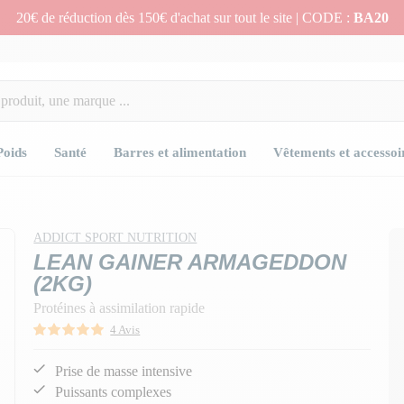
20€ de réduction dès 150€ d'achat sur tout le site | CODE :
BA20
Poids
Santé
Barres et alimentation
Vêtements et accessoi
ADDICT SPORT NUTRITION
LEAN GAINER ARMAGEDDON
(2KG)
Protéines à assimilation rapide
4 Avis
Prise de masse intensive
Puissants complexes