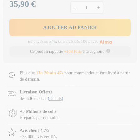
35,90 €
Prix
-
+
AJOUTER AU PANIER
ou payez en 3/4x sans frais dès 100€ avec
Ce produit rapporte
+108 Fitiz
à ta cagnotte.
Plus que
13h 20min 46s
pour commander et être livré à partir
de
demain
.
Livraison Offerte
(
)
dès 60€ d'achat
Détails
+3 Millions de colis
Préparés par nos soins
Avis client 4,7/5
+38 000 avis vérifiés