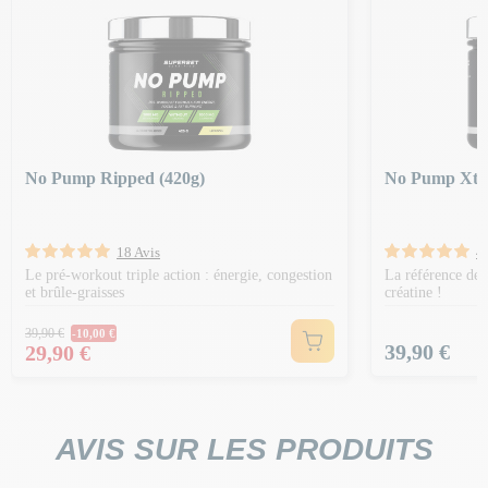
No Pump Ripped (420g)
No Pump Xtre
18 Avis
4
Le pré-workout triple action : énergie, congestion
La référence des
et brûle-graisses
créatine !
Prix Normal
39,90 €
-10,00 €
Prix
Prix
39,90 €
29,90 €
AVIS SUR LES PRODUITS