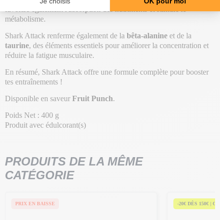
favorise également l'absorption des nutriments et stimule le
métabolisme.
Shark Attack renferme également de la
bêta-alanine
et de la
taurine
, des éléments essentiels pour améliorer la concentration et
réduire la fatigue musculaire.
En résumé, Shark Attack offre une formule complète pour booster
tes entraînements !
Disponible en saveur
Fruit Punch
.
Poids Net : 400 g
Produit avec édulcorant(s)
PRODUITS DE LA MÊME
CATÉGORIE
PRIX EN BAISSE
-20€ DÈS 150€ | C