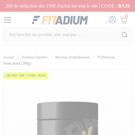
20€ de réduction dès 150€ d'achat sur tout le site | CODE :
BA20
0
Accueil
Nutrition Sportive
Boosters d'entraînement
PreWorkout
Shark attack (360g)
-20€ DÈS 150€ | CODE : BA20