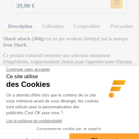
Prix
39,90 €
Description
Utilisation
Composition
Précaution
Shark attack (360g)
est un pre workout fabriqué par la marque
Iron Shark
.
Ce produit exhaustif renferme une sélection minutieuse
d'ingrédients, soigneusement choisis pour t'apporter toute l'énergie
nécessaire lors de tes séances d'entraînement. Sa formule comprend
80 mg
de
caféine
, idéale pour
retarder
l'apparition de
la fatigue
et
améliorer la
concentration
. Enrichie en
vitamines B1
,
B3
,
B6
,
en
phosphore
et
en calcium
, cette combinaison offre un véritable
coup de fouet ! Ces vitamines contribuent au maintien d'un
métabolisme énergétique normal.
En plus de booster tes performances, Shark Attack contient
1 595
mg
de
créatine
, un élément clé pour repousser tes limites. La
créatine améliore les capacités physiques lors d'exercices intenses
de courte durée, idéale pour les entraînements à haute intensité.
Associé au
poivre noir
et à la
cayenne
, ce pré-entraînement