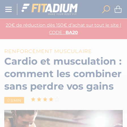
20€ de réduction dès 150€ d’achat sur tout le site |
CODE :
BA20
RENFORCEMENT MUSCULAIRE
Cardio et musculation :
comment les combiner
sans perdre vos gains
5 MIN