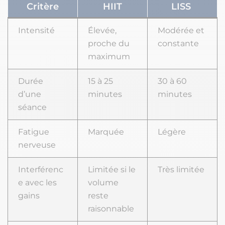
Critère
HIIT
LISS
Intensité
Élevée,
Modérée et
proche du
constante
maximum
Durée
15 à 25
30 à 60
d’une
minutes
minutes
séance
Fatigue
Marquée
Légère
nerveuse
Interférenc
Limitée si le
Très limitée
e avec les
volume
gains
reste
raisonnable