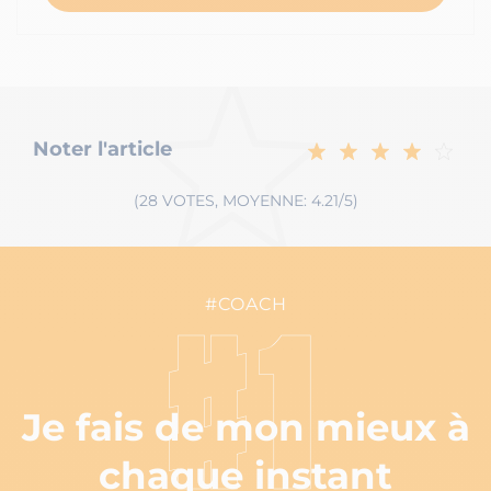
Noter l'article
(28 VOTES, MOYENNE: 4.21/5)
#COACH
#1
Je fais de mon mieux à
chaque instant