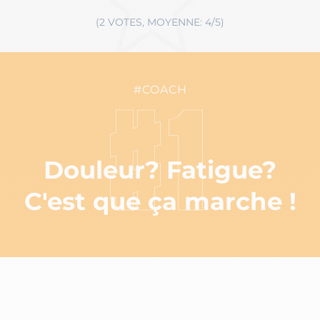
(2 VOTES, MOYENNE: 4/5)
#COACH
#1
Douleur? Fatigue?
C'est que ça marche !