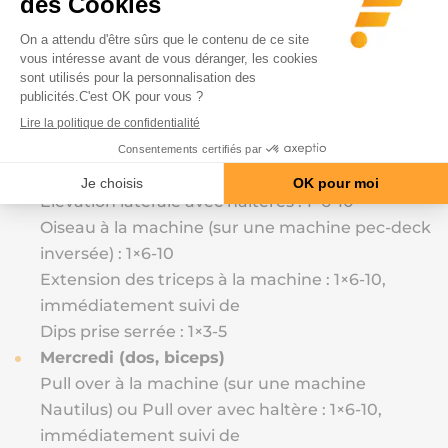
Lundi (pectoraux, épaules, triceps)
Peck-deck ou Écarté couché : 1×6-10
immédiatement suivi de
Développé incliné (sur une machine Smith, si
possible) : 1×1-3
Développé militaire : 1×6-10
Élévation latérale avec haltères : 1×6-10
Oiseau à la machine (sur une machine pec-deck
inversée) : 1×6-10
Extension des triceps à la machine : 1×6-10,
immédiatement suivi de
Dips prise serrée : 1×3-5
Mercredi (dos, biceps)
Pull over à la machine (sur une machine
Nautilus) ou Pull over avec haltère : 1×6-10,
immédiatement suivi de