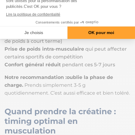
Risque de troubles digestifs
: ballonnements,
diarrhée, crampes abdominales (surtout si non
fractionné)
Rétention d’eau sous-cutanée temporaire
(prise
de poids à court terme)
Prise de poids intra-musculaire
qui peut affecter
certains sportifs de compétition
Confort général réduit
pendant ces 5-7 jours
Notre recommandation :
oublie la phase de
charge.
Prends simplement 3-5 g
quotidiennement. C’est aussi efficace et bien toléré.
Quand prendre la créatine :
timing optimal en
musculation