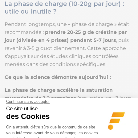
La phase de charge (10-20g par jour) :
utile ou inutile ?
Pendant longtemps, une « phase de charge » était
recommandée :
prendre 20-25 g de créatine par
jour (divisée en 4 prises) pendant 5-7 jours
, puis
revenir à 3-5 g quotidiennement. Cette approche
s’appuyait sur des études cliniques contrôlées
menées dans des conditions spécifiques.
Ce que la science démontre aujourd’hui :
La phase de charge accélère la saturation
musculaire de 1-2 semaines
(saturation en ~7 jours
au lieu de 8-10 jours).
Elle n’apporte aucun
avantage supplémentaire
au-delà de cette
accélération.
Inconvénients de la phase de charge :