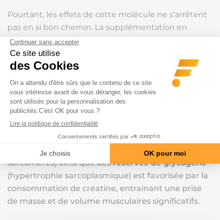
Pourtant, les effets de cette molécule ne s’arrêtent
pas en si bon chemin. La supplémentation en
créatine entraîne plusieurs conséquences positives
en cascade. :
Il s’agit notamment d’une
augmentation de la
synthèse de phosphocréatine après
l’entraînement
, entraînant elle-même une
augmentation du stockage du glycogène
;
le
métabolisme de la créatine et du glucose
étant
lié l’un à l’autre. Une
augmentation du diamètre
des fibres musculaires
(hypertrophie des
sarcomères) ainsi que des
réserves de glycogène
(hypertrophie sarcoplasmique) est favorisée par la
consommation de créatine, entrainant une prise
de masse et de volume musculaires significatifs.