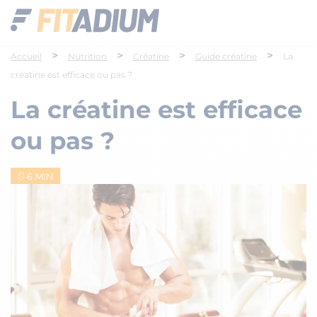
>
>
>
>
Accueil
Nutrition
Créatine
Guide créatine
La
créatine est efficace ou pas ?
La créatine est efficace
ou pas ?
6 MIN