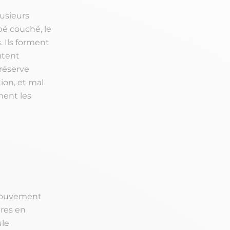
lusieurs
é couché, le
. Ils forment
utent
réserve
tion, et mal
ment les
 mouvement
ires en
ule