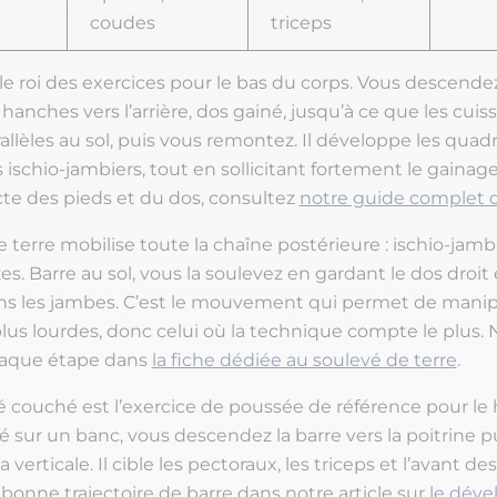
coudes
triceps
le roi des exercices pour le bas du corps. Vous descende
hanches vers l’arrière, dos gainé, jusqu’à ce que les cuiss
llèles au sol, puis vous remontez. Il développe les quadr
es ischio-jambiers, tout en sollicitant fortement le gainage
cte des pieds et du dos, consultez
notre guide complet 
 terre mobilise toute la chaîne postérieure : ischio-jambie
es. Barre au sol, vous la soulevez en gardant le dos droit
s les jambes. C’est le mouvement qui permet de manipu
plus lourdes, donc celui où la technique compte le plus.
haque étape dans
la fiche dédiée au soulevé de terre
.
 couché est l’exercice de poussée de référence pour le
é sur un banc, vous descendez la barre vers la poitrine pu
 verticale. Il cible les pectoraux, les triceps et l’avant de
bonne trajectoire de barre dans notre article sur
le déve