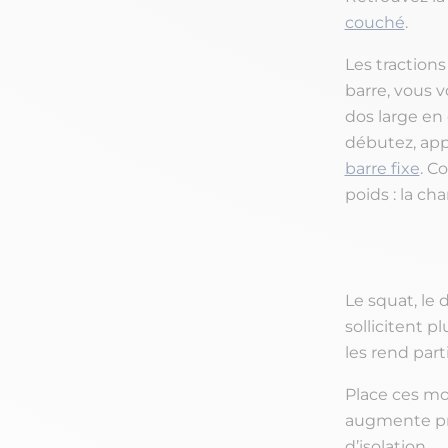
couché
.
Les tractions
barre, vous 
dos large en 
débutez, app
barre fixe
. C
poids : la c
Le squat, le 
sollicitent 
les rend par
Place ces mo
augmente pro
d’isolation.