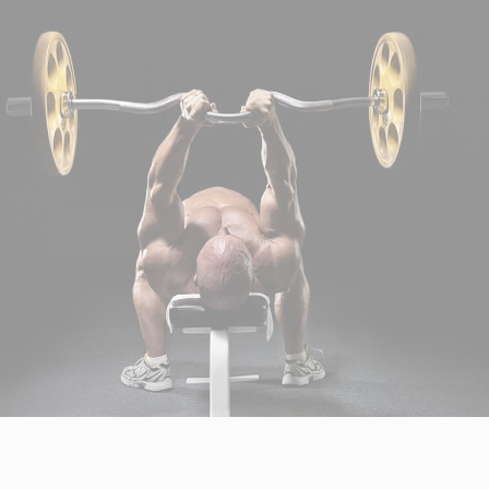
CRÉATINES
Keto
Maltodextrine
Bruleur de Graisse
Détoxifiants
Électrolytes et hydratatio
 Créatine
Stress
BOOSTERS
Vitamines
 Gainer
Sommeil
Minéraux
D'ENTRAINEMENT
 Acides Aminés
Mémoire et concentration
Décontractants
 Pré workout
Pré-workout
musculaires
POIDS
FITNESS
 des suppléments
Shooters
tes
aisses
Raffermir et tonifier
BRÛLEURS DE GRAISS
 Nutrition
ntre
Affiner sa silhouette
ANABOLISANTS NATURELS
 Alimentaires
isses
Booster ses séances
NUTRITION VEGAN
Boosters de testostérone
ls Nutrition
Boosters de GH
NUTRITION
GABA
Tribulus
BIOLOGIQUE
ZMA