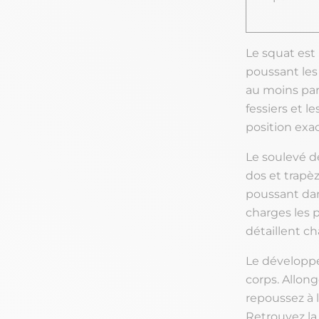
Le squat est 
poussant les 
au moins para
fessiers et l
position exa
Le soulevé de
dos et trapèz
poussant dan
charges les 
détaillent c
Le développé
corps. Allong
repoussez à la
Retrouvez la 