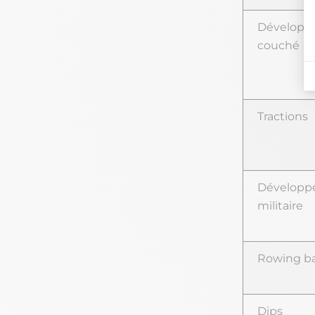
Développ
couché
Tractions
Développ
militaire
Rowing ba
Dips