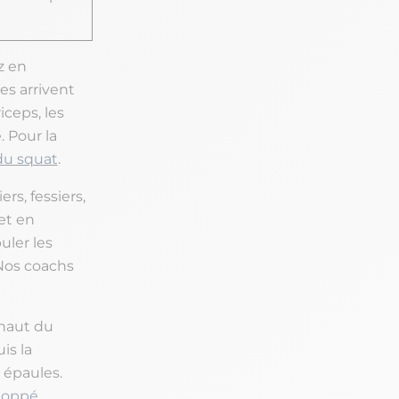
z en
es arrivent
iceps, les
. Pour la
du squat
.
rs, fessiers,
 et en
ler les
 Nos coachs
 haut du
is la
s épaules.
loppé