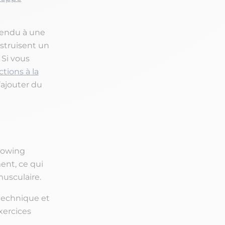
spendu à une
nstruisent un
 Si vous
ctions à la
ajouter du
 rowing
ent, ce qui
musculaire.
technique et
xercices