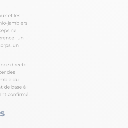
ux et les
chio-jambiers
iceps ne
érence : un
corps, un
ence directe.
cer des
emble du
nt de base à
ant confirmé.
s