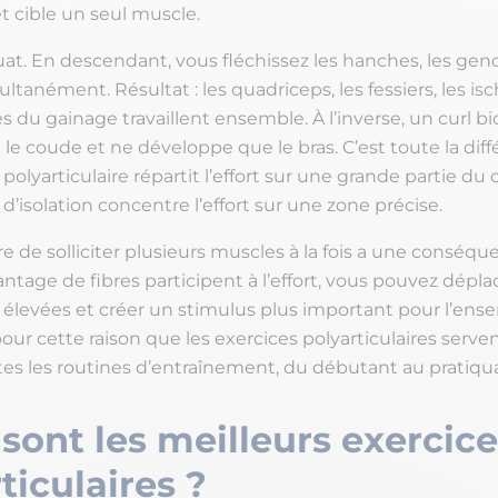
et cible un seul muscle.
uat. En descendant, vous fléchissez les hanches, les geno
ultanément. Résultat : les quadriceps, les fessiers, les is
s du gainage travaillent ensemble. À l’inverse, un curl b
le coude et ne développe que le bras. C’est toute la diff
yarticulaire répartit l’effort sur une grande partie du 
isolation concentre l’effort sur une zone précise.
 de solliciter plusieurs muscles à la fois a une conséqu
age de fibres participent à l’effort, vous pouvez dépla
 élevées et créer un stimulus plus important pour l’ens
pour cette raison que les exercices polyarticulaires serve
es les routines d’entraînement, du débutant au pratiqu
sont les meilleurs exercice
ticulaires ?