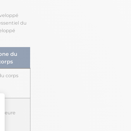
éveloppé
’essentiel du
veloppé
one du
corps
du corps
ne
érieure