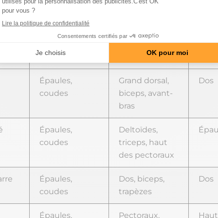
é
Épaules,
Pectoraux,
Haut
coudes
triceps,
deltoïdes
antérieurs
Épaules,
Grand dorsal,
Dos
coudes
biceps, avant-
bras
é
Épaules,
Deltoïdes,
Épau
coudes
triceps, haut
des pectoraux
rre
Épaules,
Dos, biceps,
Dos
coudes
trapèzes
Épaules,
Pectoraux,
Haut