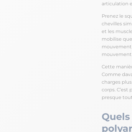
articulation 
Prenez le sq
chevilles sim
et les muscle
mobilise que 
mouvement pol
mouvement d’
Cette manière
Comme davant
charges plus
corps. C’est 
presque tout
Quels 
polyar