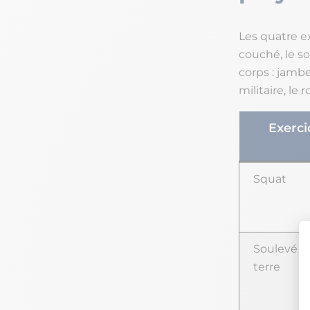
Les quatre ex
couché, le so
corps : jamb
militaire, le
Exerci
Squat
Soulevé d
terre