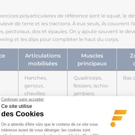
ercices polyarticulaires de référence sont le squat, le d
ulevé de terre et les tractions. À eux seuls, ils couvrent l
es, pectoraux, dos et épaules. On y ajoute souvent le dé
 rowing et les dips pour compléter le haut du corps.
ce
Articulations
Muscles
Z
mobilisées
principaux
Hanches,
Quadriceps,
Bas 
genoux,
fessiers, ischio-
chevilles
jambiers
e
Hanches,
Ischio-
Chaî
genoux
jambiers,
post
fessiers, dos,
trapèzes