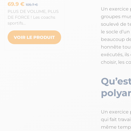
69.9 €
105.7 €
Un exercice p
PLUS DE VOLUME, PLUS
groupes musc
DE FORCE ! Les coachs
sportifs…
soulevé de te
le socle d’un
VOIR LE PRODUIT
beaucoup de 
honnête toute
exécutés, il
choisir, les
Qu’est
polyar
Un exercice 
qui fait trav
même temps. O