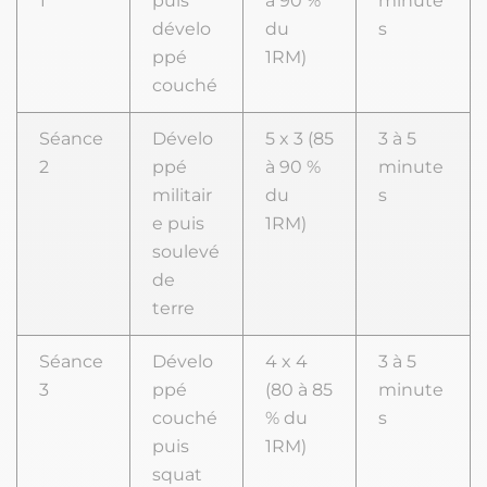
1
puis
à 90 %
minute
dévelo
du
s
ppé
1RM)
couché
Séance
Dévelo
5 x 3 (85
3 à 5
2
ppé
à 90 %
minute
militair
du
s
e puis
1RM)
soulevé
de
terre
Séance
Dévelo
4 x 4
3 à 5
3
ppé
(80 à 85
minute
couché
% du
s
puis
1RM)
squat