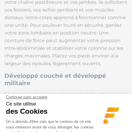
votre chaîne postérieure et vos jambes. Ils sollicitent
vos fessiers, vos ischio-jambiers et vos muscles
dorsaux. Votre corps apprend à fonctionner comme
une unité. Pour soulever lourd en sécurité, gardez
votre zone lombaire en position neutre. Une
ceinture de force peut augmenter votre pression
intra-abdominale et stabiliser votre colonne sur les
charges maximales. Placez vos pieds environ à la
largeur des épaules, légèrement ouverts.
Développé couché et développé
militaire
Le
développé couché
et le
développé militaire
,
poussée horizontale et poussée verticale, partagent
une mécanique proche. En progressant sur l’une,
vous aidez souvent l’autre. La clé reste la stabilité
des omoplates : rétractez vos épaules pour créer