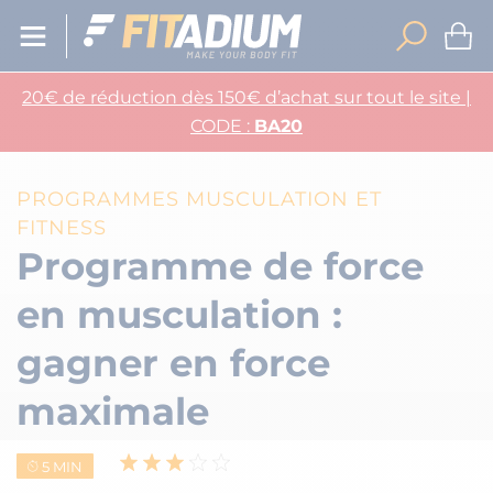
20€ de réduction dès 150€ d’achat sur tout le site |
CODE :
BA20
PROGRAMMES MUSCULATION ET
FITNESS
Programme de force
en musculation :
gagner en force
maximale
5 MIN