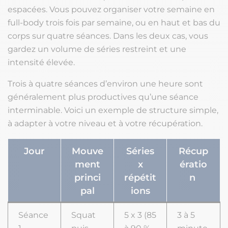
espacées. Vous pouvez organiser votre semaine en
full-body trois fois par semaine, ou en haut et bas du
corps sur quatre séances. Dans les deux cas, vous
gardez un volume de séries restreint et une
intensité élevée.
Trois à quatre séances d’environ une heure sont
généralement plus productives qu’une séance
interminable. Voici un exemple de structure simple,
à adapter à votre niveau et à votre récupération.
Jour
Mouve
Séries
Récup
ment
x
ératio
princi
répétit
n
pal
ions
Séance
Squat
5 x 3 (85
3 à 5