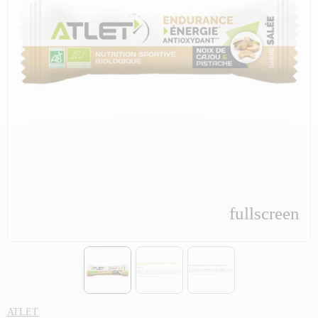
fullscreen
fullscreen
ATLET