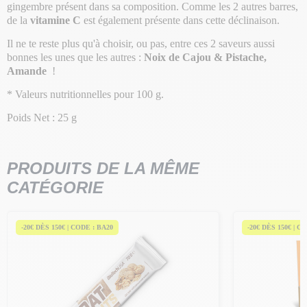
gingembre présent dans sa composition. Comme les 2 autres barres,
de la
vitamine C
est également présente dans cette déclinaison.
Il ne te reste plus qu'à choisir, ou pas, entre ces 2 saveurs aussi
bonnes les unes que les autres :
Noix de Cajou & Pistache,
Amande
!
* Valeurs nutritionnelles pour 100 g.
Poids Net : 25 g
PRODUITS DE LA MÊME
CATÉGORIE
-20€ DÈS 150€ | CODE : BA20
-20€ DÈS 150€ | C