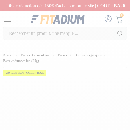
20€ de réduction dès 150€ d'achat sur tout le site | CODE :
BA20
0
Accueil
Barres et alimentation
Barres
Barres énergétiques
fullscreen
Barre endurance bio (25g)
-20€ DÈS 150€ | CODE : BA20