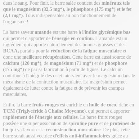
dans le sang. Pour finir, la barre salée contient des
minéraux tels
que le magnésium (82,5 mg*), le phosphore (175 mg*) et le fer
(2,1 mg*)
. Tous indispensables au bon fonctionnement de
l'organisme !
La barre saveur
amande
est une barre à
l'indice glycémique bas
qui permet d'apporter de
l'énergie en continu
. L'amande est un
ingrédient qui apporte naturellement des bonnes graisses et des
BCAA,
parfaits pour la
réduction de la fatigue musculaire
et
donc une
meilleure récupération
. Cette barre est aussi source de
calcium (120 mg*)
, de
magnésium (71 mg*)
et de
phosphore
(175 mg*)
de par sa fabrication à partir de figues. Le calcium
contribue à l'intégrité des os et intervient avec le magnésium dans le
mécanisme de la contraction musculaire. La magnésium permet
également de lutter contre la fatigue et de prévenir les crampes
musculaires.
Enfin, la barre
fruits rouges
est enrichie en
huile de coco
, riche en
TCM (Triglycéride à Chaîne Moyenne),
qui permet d'apporter
rapidement de l'énergie aux cellules
. La barre fruits rouges
possède une super association de
spiruline pure
et de
protéines de
lin
qui va favoriser la
reconstruction musculaire
. De plus, cette
barre serait aussi vectrice
d'effets anti-inflammatoires
grâce au