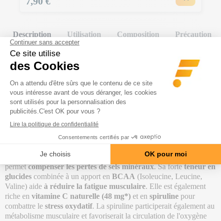
Prix
7,90 €
Description
Utilisation
Composition
Précaution
Barre endurance bio (25g)
de la marque
Atlet
est une
barre
énergétique
te permettant de refaire le plein d'énergie durant un
effort de longue durée.
100% biologique
et excluant tout ingrédient qui pourrait avoir des
effets néfastes sur la santé du sportif, cette barre endurance est
ultra
saine
.
Riche en glucides (entre 43,4 g* et 58,8 g* selon la
saveur)
, elle représente un véritable coups de pouce énergétique.
La
Barre endurance bio (25g)
est disponible sous différentes
compositions possédant chacune leurs propres spécificités.
La barre goût
noix de cajou et pistache
est une
barre salée
qui
permet
compenser les pertes de sels minéraux
. Sa forte
teneur en
glucides
combinée à un apport en
BCAA
(Isoleucine, Leucine,
Valine) aide
à réduire la fatigue musculaire
. Elle est également
riche en
vitamine C naturelle
(48 mg*)
et en
spiruline
pour
combattre le
stress oxydatif
. La spiruline participerait également au
métabolisme musculaire et favoriserait la circulation de l'oxygène