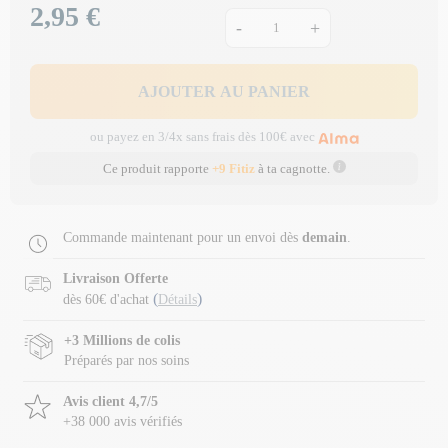
2,95 €
Prix
-
+
AJOUTER AU PANIER
ou payez en 3/4x sans frais dès 100€ avec
Ce produit rapporte
+9 Fitiz
à ta cagnotte.
Commande maintenant pour un envoi dès
demain
.
Livraison Offerte
(
)
dès 60€ d'achat
Détails
+3 Millions de colis
Préparés par nos soins
Avis client 4,7/5
+38 000 avis vérifiés