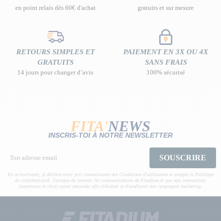
en point relais dès 60€ d'achat
gratuits et sur mesure
RETOURS SIMPLES ET
PAIEMENT EN 3X OU 4X
GRATUITS
SANS FRAIS
14 jours pour changer d’avis
100% sécurisé
FITA'
NEWS
INSCRIS-TOI À NOTRE NEWSLETTER
SOUSCRIRE
En m'inscrivant, je déclare avoir pris connaissance des Conditions d’utilisation et accepte la Politique
de confidentialité. J'accepte de recevoir les communications de Fitadium et que mes interactions
(ouvertures et clics) soient mesurées afin d'évaluer et d'améliorer nos campagnes marketing.