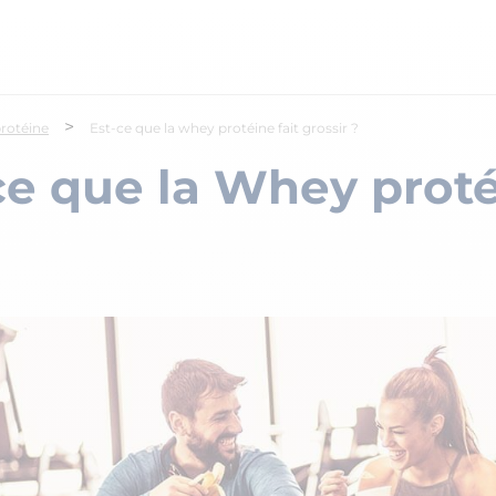
>
rotéine
Est-ce que la whey protéine fait grossir ?
ce que la Whey protéi