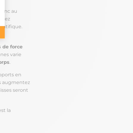
ie
 donc au
assez
entifique.
s de force
ines varie
orps
.
pports en
ous augmentez
aisses seront
est la