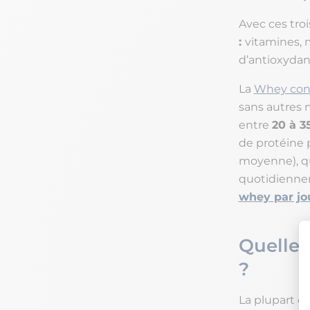
Avec ces tro
:
vitamines, 
d’antioxydan
La
Whey conc
sans autres 
entre
20 à 3
de protéine 
moyenne), qu
quotidienne
whey par jo
Quelle 
?
La plupart d