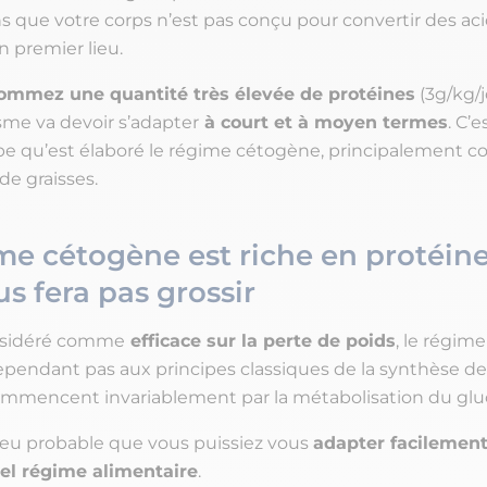
ns que votre corps n’est pas conçu pour convertir des a
n premier lieu.
ommez une quantité très élevée de protéines
(3g/kg/j
sme va devoir s’adapter
à court et à moyen termes
. C’e
ipe qu’est élaboré le régime cétogène, principalement c
de graisses.
me cétogène est riche en protéin
us fera pas grossir
nsidéré comme
efficace sur la perte de poids
, le régim
pendant pas aux principes classiques de la synthèse de 
ommencent invariablement par la métabolisation du glu
t peu probable que vous puissiez vous
adapter facilement
tel régime alimentaire
.