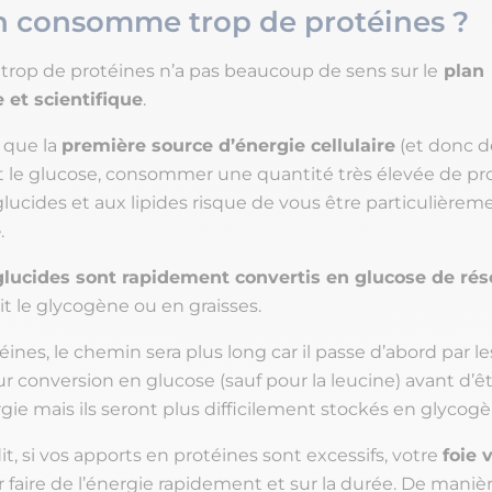
’on consomme trop de protéines ?
op de protéines n’a pas beaucoup de sens sur le
plan
 et scientifique
.
 que la
première source d’énergie cellulaire
(et donc d
est le glucose, consommer une quantité très élevée de pr
lucides et aux lipides risque de vous être particulièrem
e
.
glucides sont rapidement convertis en glucose de rés
t le glycogène ou en graisses.
éines, le chemin sera plus long car il passe d’abord par le
r conversion en glucose (sauf pour la leucine) avant d’êtr
e mais ils seront plus difficilement stockés en glycogè
, si vos apports en protéines sont excessifs, votre
foie 
 faire de l’énergie rapidement et sur la durée. De maniè