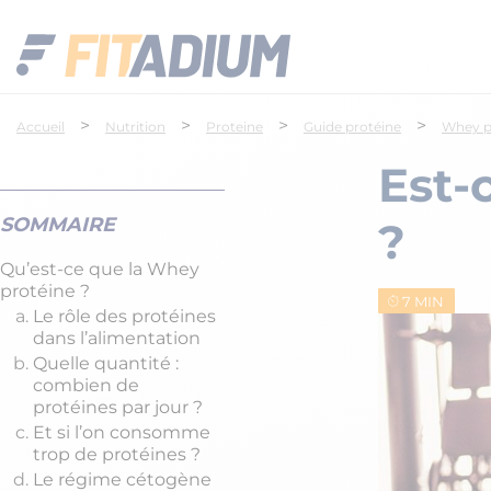
>
>
>
>
Accueil
Nutrition
Proteine
Guide protéine
Whey p
Est-
SOMMAIRE
?
Qu’est-ce que la Whey
protéine ?
7 MIN
Le rôle des protéines
dans l’alimentation
Quelle quantité :
combien de
protéines par jour ?
Et si l’on consomme
trop de protéines ?
Le régime cétogène