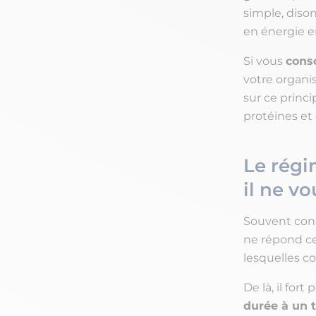
simple, diso
en énergie e
Si vous
cons
votre organi
sur ce princ
protéines et 
Le régi
il ne vo
Souvent co
ne répond ce
lesquelles c
De là, il for
durée à un 