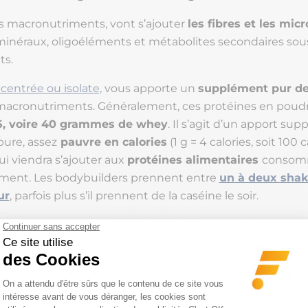
is macronutriments, vont s’ajouter
les fibres et les mi
minéraux, oligoéléments et métabolites secondaires sou
ts.
entrée ou isolate,
vous apporte un
supplément pur de
macronutriments. Généralement, ces protéines en poud
5, voire 40 grammes de whey
. Il s’agit d’un apport su
pure, assez
pauvre en calories
(1 g = 4 calories, soit 100 
i viendra s’ajouter aux
protéines alimentaires
consom
ment. Les bodybuilders prennent entre
un à deux shak
ur
, parfois plus s’il prennent de la caséine le soir.
quantité : combien de protéines p
es organisations de santé publique se basent sur un ap