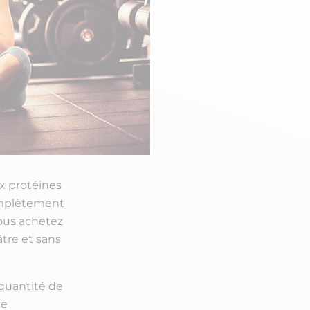
x protéines
complètement
ous achetez
âtre et sans
 quantité de
de