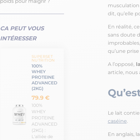
poids pour maigrir ?
musculation
dit, qu’elle p
En réalité, 
CA PEUT VOUS
sans doute du
INTÉRESSER
improbables
qu’une prise
SUPERSET
NUTRITION
A l’opposé,
la
100%
WHEY
article, nous
PROTEINE
ADVANCED
(2KG)
Qu’es
79.9 €
100%
WHEY
Le lait cont
PROTEINE
caséine
.
ADVANCED
(2KG) :
En anglais, l
L'alliée de