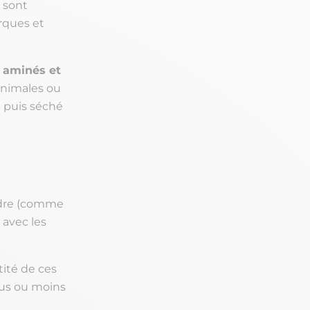
 sont
rques et
 aminés et
animales ou
é puis séché
udre (comme
 avec les
ité de ces
lus ou moins