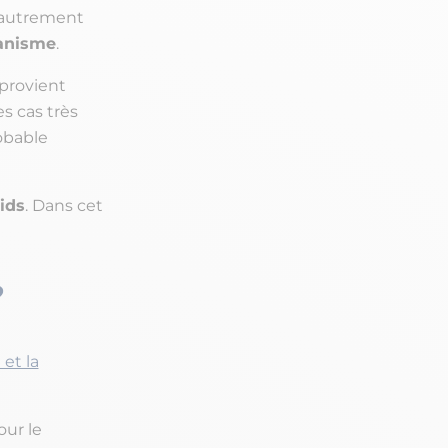
 autrement
ganisme
.
 provient
s cas très
robable
ids
. Dans cet
?
et la
our le