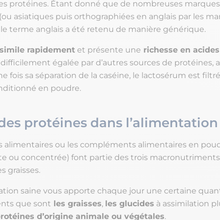
es protéines. Étant donné que de nombreuses marques
(ou asiatiques puis orthographiées en anglais par les ma
 le terme anglais a été retenu de manière générique.
ssimile rapidement
et présente une
richesse en acides
difficilement égalée par d’autres sources de protéines, 
e fois sa séparation de la caséine, le lactosérum est filtr
nditionné en poudre.
 des protéines dans l’alimentation
s alimentaires ou les compléments alimentaires en po
ate ou concentrée) font partie des trois macronutriments
es graisses.
tion saine vous apporte chaque jour une certaine quant
ents que sont
les graisses
,
les glucides
à assimilation p
rotéines d’origine animale ou végétales
.