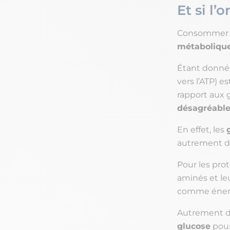
Et si l
Consommer tr
métabolique
Étant donné
vers l’ATP) 
rapport aux g
désagréabl
En effet, les
autrement di
Pour les prot
aminés et leu
comme énergi
Autrement dit
glucose
pour