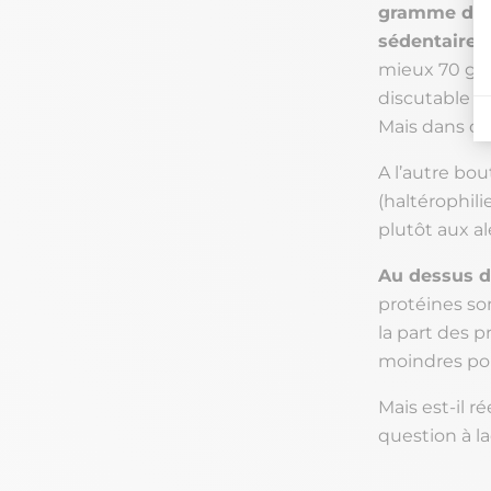
gramme de p
sédentaire
,
mieux 70 g/j
discutable e
Mais dans ce
A l’autre bou
(haltérophili
plutôt aux a
Au dessus d
protéines so
la part des p
moindres pou
Mais est-il 
question à l