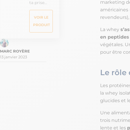
marketing d
ta prise…
américaines 
revendeurs),
VOIR LE
PRODUIT
La whey
s’a
en peptides
végétales. Un
pour être co
13 janvier 2023
Le rôle
Les protéine
la whey isol
glucides et l
Une alimenta
trois nutrim
lente et les
p