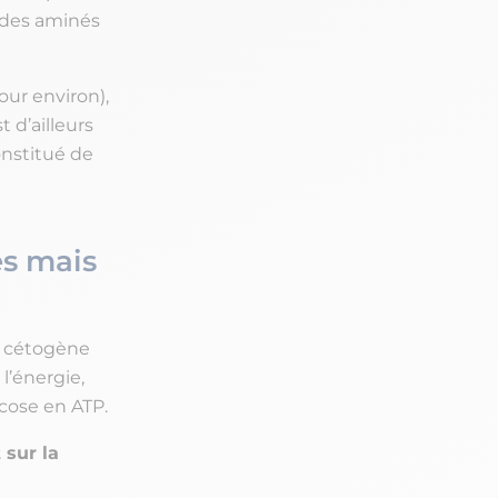
cides aminés
our environ),
st d’ailleurs
onstitué de
es mais
e cétogène
l’énergie,
cose en ATP.
 sur la