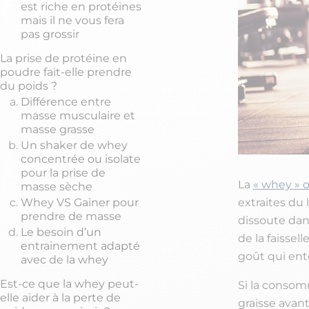
est riche en protéines
mais il ne vous fera
pas grossir
La prise de protéine en
poudre fait-elle prendre
du poids ?
Différence entre
masse musculaire et
masse grasse
Un shaker de whey
concentrée ou isolate
pour la prise de
La
« whey » 
masse sèche
extraites du 
Whey VS Gainer pour
prendre de masse
dissoute dan
Le besoin d’un
de la faissel
entrainement adapté
goût qui ento
avec de la whey
Est-ce que la whey peut-
Si la consom
elle aider à la perte de
graisse avant