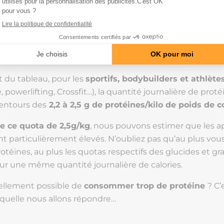
rotéine par kilo de poids de corps
pour un mode de v
 une personne sans activité physique. Cela représentera
our pour un individu de 70 kg. Disons que ce quota est 
t sérieusement discuté, notamment par la recherche sci
s conditions, nous sommes loin des excès.
t du tableau, pour les
sportifs, bodybuilders et athlète
e, powerlifting, Crossfit…), la quantité journalière de proté
lentours des
2,2 à 2,5 g de protéines/kilo de poids de c
e ce quota de 2,5g/kg
, nous pouvons estimer que les a
nt particulièrement élevés. N’oubliez pas qu’au plus v
rotéines, au plus les quotas respectifs des glucides et gr
r une même quantité journalière de calories.
réellement possible de
consommer trop de protéine
? C’
aquelle nous allons répondre…