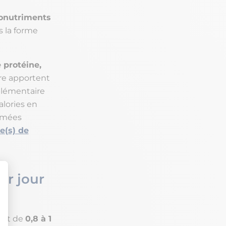
cronutriments
s la forme
 protéine,
re apportent
pplémentaire
calories en
mées
e(s) de
ar jour
port de
0,8 à 1