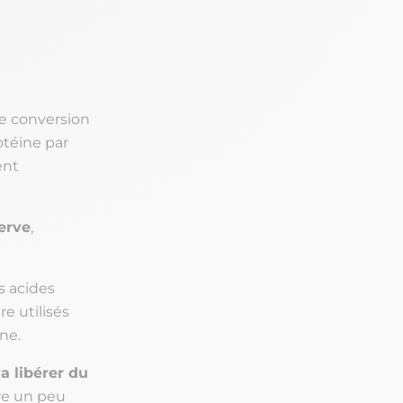
e conversion
otéine par
ent
erve
,
s acides
e utilisés
ne.
va libérer du
re un peu