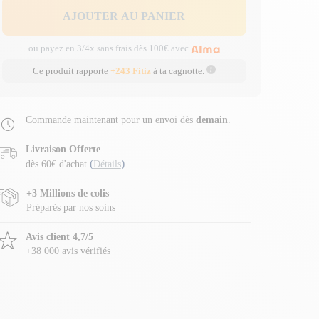
AJOUTER AU PANIER
ou payez en 3/4x sans frais dès 100€ avec
Ce produit rapporte
+243 Fitiz
à ta cagnotte.
Commande maintenant pour un envoi dès
demain
.
Livraison Offerte
(
)
dès 60€ d'achat
Détails
+3 Millions de colis
Préparés par nos soins
Avis client 4,7/5
+38 000 avis vérifiés