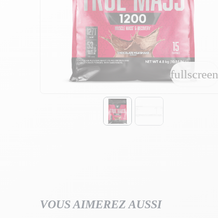
fullscree
fullscree
VOUS AIMEREZ AUSSI