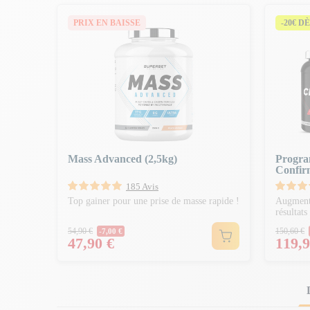
PRIX EN BAISSE
-20€ DÈ
Mass Advanced (2,5kg)
Progra
Confir
185 Avis
Top gainer pour une prise de masse rapide !
Augmente
résultats
Prix Normal
Prix 
54,90 €
150,60 €
-7,00 €
Prix
Prix
47,90 €
119,9