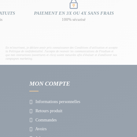
ATUITS
PAIEMENT EN 3X OU 4X SANS FRAIS
is
100% sécurisé
En m'inscrivant, je déclare avoir pris connaissance des Conditions d’utilisation et accepte
la Politique de confidentialité. J'accepte de recevoir les communications de Fitadium et
que mes interactions (ouvertures et clics) soient mesurées afin d'évaluer et d'améliorer nos
campagnes marketing.
MON COMPTE
Informations personnelles
Retours produit
Commandes
Avoirs