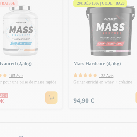
N BAISSE
-20€ DÈS 150€ | CODE : BA20
vanced (2,5kg)
Mass Hardcore (4,5kg)
185 Avis
133 Avis
r pour une prise de masse rapide
Gainer enrichi en whey + créatine
Normal
,00 €
Prix
94,90 €
 €