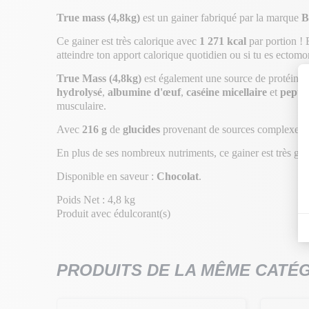
True mass (4,8kg)
est un gainer fabriqué par la marque
B
Ce gainer est très calorique avec
1 271 kcal
par portion ! E
atteindre ton apport calorique quotidien ou si tu es ectom
True Mass (4,8kg)
est également une source de protéines 
hydrolysé
,
albumine d'œuf
,
caséine micellaire
et
peptid
musculaire.
Avec
216 g
de
glucides
provenant de sources complexes tel
En plus de ses nombreux nutriments, ce gainer est très go
Disponible en saveur :
Chocolat
.
Poids Net : 4,8 kg
Produit avec édulcorant(s)
PRODUITS DE LA MÊME CATÉ