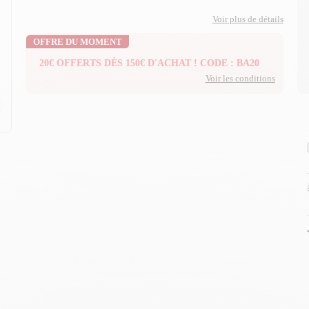
Voir plus de détails
OFFRE DU MOMENT
20€ OFFERTS DÈS 150€ D'ACHAT ! CODE : BA20
Voir les conditions
n
n