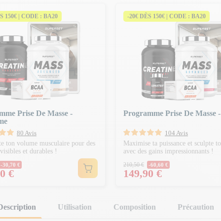
S 150€ | CODE : BA20
-20€ DÈS 150€ | CODE : BA20
mme Prise De Masse -
Programme Prise De Masse -
me
80 Avis
104 Avis
 ton volume musculaire pour des
Maximise ta puissance et sculpte t
 visibles et durables !
avec des gains impressionnants !
Normal
Prix Normal
210,50 €
-30,70 €
-60,60 €
Prix
0 €
149,90 €
Description
Utilisation
Composition
Précaution