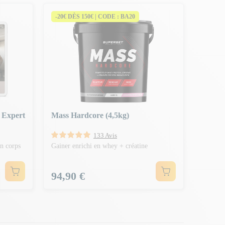
-20€ DÈS 150€ | CODE : BA20
 Expert
Mass Hardcore (4,5kg)
133 Avis
on corps
Gainer enrichi en whey + créatine
Prix
94,90 €