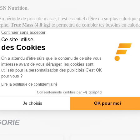
SN Nutrition.
n période de prise de masse, il est essentiel d'être en surplus calorique p
orphe,
True Mass (4,8 kg)
te permettra de combler tes besoins en calorie
avec pas moins de six types différents :
isolat de protéine de lactosé
es de glutamine
. Au total, ce gainer fournit
54 g
de
protéines
par porti
les que la maltodextrine et la farine d'
avoine
, ayant des indices glycé
urmand avec une saveur intense de chocolat.
GORIE