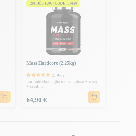
-20€ DÈS 150€ | CODE : BA20
-20€ DÈS 
Programm
Débutant
Démarre ta 
muscle rap
Prix N
100,70 €
-25
Prix
74,90 
Mass Hardcore (2,25kg)
21 Avis
Formule choc : glucide complexe + whey
+ créatine
Prix
64,90 €