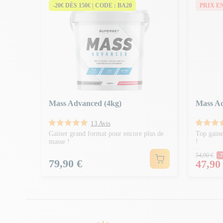
-20€ DÈS 150€ | CODE : BA20
PRIX E
on corps
Mass Advanced (4kg)
Mass Ad
13 Avis
Gainer grand format pour encore plus de
Top gaine
masse !
!
Prix 
54,90 €
-7
Prix
79,90 €
Prix
47,90