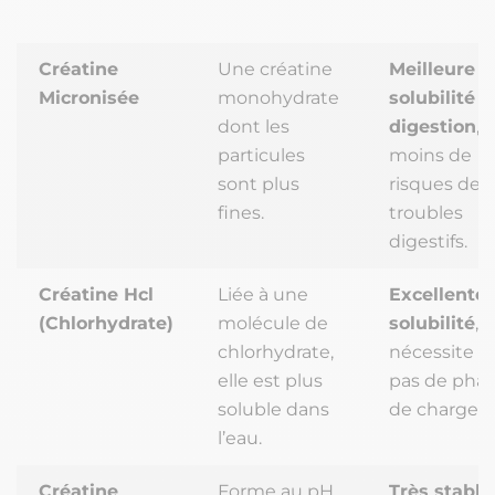
Créatine
Une créatine
Meilleure
Micronisée
monohydrate
solubilité e
dont les
digestion
,
particules
moins de
sont plus
risques de
fines.
troubles
digestifs.
Créatine Hcl
Liée à une
Excellente
(Chlorhydrate)
molécule de
solubilité
, 
chlorhydrate,
nécessite
elle est plus
pas de pha
soluble dans
de charge.
l’eau.
Créatine
Forme au pH
Très stable
,