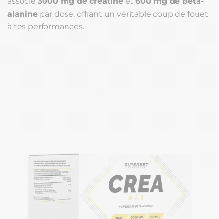
associe
3000 mg de créatine
et
600 mg de bêta-
alanine
par dose, offrant un véritable coup de fouet
à tes performances.