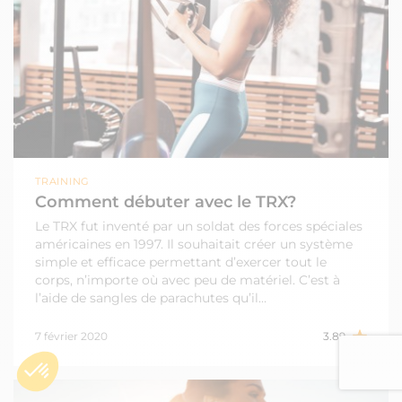
TRAINING
Comment débuter avec le TRX?
Le TRX fut inventé par un soldat des forces spéciales
américaines en 1997. Il souhaitait créer un système
simple et efficace permettant d’exercer tout le
corps, n’importe où avec peu de matériel. C’est à
l’aide de sangles de parachutes qu’il…
7 février 2020
3.89