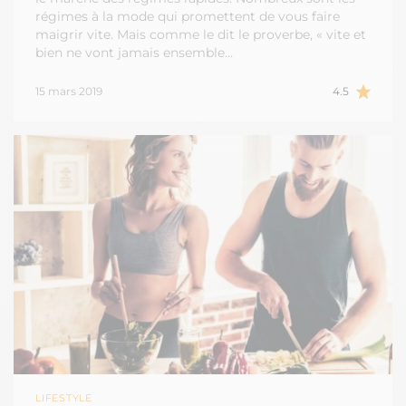
régimes à la mode qui promettent de vous faire
maigrir vite. Mais comme le dit le proverbe, « vite et
bien ne vont jamais ensemble…
15 mars 2019
4.5
LIFESTYLE