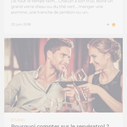
j'ai tout le temps faim... Chacun a son truc, boire un
grand verre d’eau ou du thé vert… manger une
pomme, une tranche de jambon ou un…
20 juin 2018
4
ÉTUDES
Pourquoi compter sur le resvératrol ?